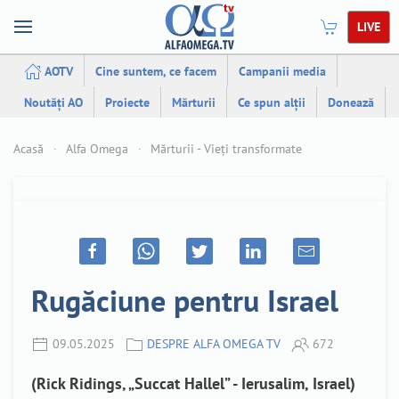
LIVE
AOTV
Cine suntem, ce facem
Campanii media
Noutăți AO
Proiecte
Mărturii
Ce spun alții
Donează
Acasă
Alfa Omega
Mărturii - Vieți transformate
Rugăciune pentru Israel
09.05.2025
DESPRE ALFA OMEGA TV
672
(Rick Ridings, „Succat Hallel” - Ierusalim, Israel)