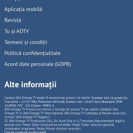
Aplicația mobilă
Revistă
Tu și AOTV
Termeni și condiții
Politică confidențialitate
Acord date personale (GDPR)
Alte informații
Canalul Alfa Omega TV poate fi recepționat gratuit via satelit:
Eutelsat 16A, 16 grade Est,
Frecventa – 12.567 Mhz, Polarizare
Vertica
lă, Symbol rate - 16.667 ks/s, Modulație: DVB-
S2,8PSK, FEC - 3/5, Codare - MPEG-4
.
Alfa Omega TV Production deține 2 licențe de emisie TV pe satelit: canalele Alfa
Omega TV și Alfa Omega TV Internațional. Alfa Omega TV editeaza, la fiecare doua luni,
revista: "Alfa Omega TV Magazin".
SC Alfa Omega TV Production SRL, Str Aurel Pop nr. 8, Timisoara. Reprezentant legal și
asociat unic: Pețan Tudor. Conducerea societății: Pețan Tudor: director general,
coodonator programe; Pețan Mirela: director executiv;
Cod de conduită profesională