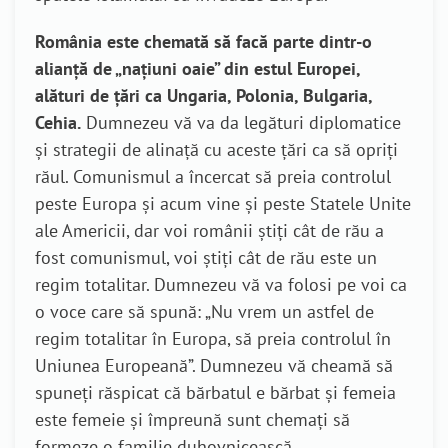
România este chemată să facă parte dintr-o
alianță de „națiuni oaie” din estul Europei,
alături de țări ca Ungaria, Polonia, Bulgaria,
Cehia.
Dumnezeu vă va da legături diplomatice
și strategii de alinață cu aceste țări ca să opriți
răul. Comunismul a încercat să preia controlul
peste Europa și acum vine și peste Statele Unite
ale Americii, dar voi românii știți cât de rău a
fost comunismul, voi știți cât de rău este un
regim totalitar. Dumnezeu vă va folosi pe voi ca
o voce care să spună: „Nu vrem un astfel de
regim totalitar în Europa, să preia controlul în
Uniunea Europeană”. Dumnezeu vă cheamă să
spuneți răspicat că bărbatul e bărbat și femeia
este femeie și împreună sunt chemați să
formeze o familie duhovnicească.