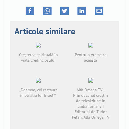
Articole similare
Creșterea spirituală în
Pentru o vreme ca
viața credinciosului
aceasta
„Doamne, vei restaura
Alfa Omega TV -
împărăția lui Israel?”
Primul canal creștin
de televiziune în
limba română |
Editorial de Tudor
Pețan, Alfa Omega TV