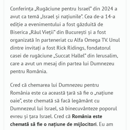
Conferința „Rugăciune pentru Israel” din 2024 a
avut ca temă „Israel și națiunile”. Cea de-a 14-a
ediție a evenimentului a fost găzduită de
Biserica „Râul Vieții” din București și a fost
organizată în parteneriat cu Alfa Omega TV. Unul
dintre invitați a fost Rick Ridings, fondatorul
casei de rugăciune „Succat Hallel” din Ierusalim,
care a avut un mesaj din partea lui Dumnezeu
pentru România.
Cred că chemarea lui Dumnezeu pentru
România este ca această țară să fie o „națiune
oaie”, este chemată să facă legământ cu
Dumnezeul lui Israel, să binecuvânteze poporul
evreu și țara Israel. Cred că
România este
chemată să fie o națiune de mijlocitori
. Eu am