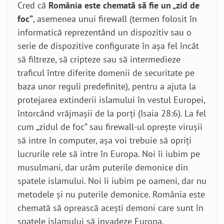
Cred că
România este chemată să fie un „zid de
foc”
, asemenea unui firewall (termen folosit în
informatică reprezentând un dispozitiv sau o
serie de dispozitive configurate în așa fel încât
să filtreze, să cripteze sau să intermedieze
traficul între diferite domenii de securitate pe
baza unor reguli predefinite), pentru a ajuta la
protejarea extinderii islamului în vestul Europei,
întorcând vrăjmașii de la porți (Isaia 28:6). La fel
cum „zidul de foc” sau firewall-ul oprește virușii
să intre în computer, așa voi trebuie să opriți
lucrurile rele să intre în Europa. Noi îi iubim pe
musulmani, dar urâm puterile demonice din
spatele islamului. Noi îi iubim pe oameni, dar nu
metodele și nu puterile demonice. România este
chemată să oprească acești demoni care sunt în
spatele islamului să invadeze Europa.