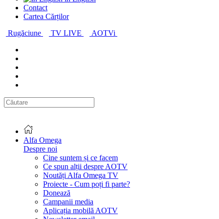
Contact
Cartea Cărților
Rugăciune
TV LIVE
AOTVi
Alfa Omega
Despre noi
Cine suntem și ce facem
Ce spun alții despre AOTV
Noutăți Alfa Omega TV
Proiecte - Cum poți fi parte?
Donează
Campanii media
Aplicația mobilă AOTV