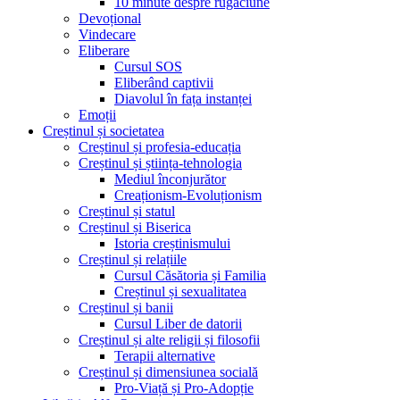
10 minute despre rugăciune
Devoțional
Vindecare
Eliberare
Cursul SOS
Eliberând captivii
Diavolul în fața instanței
Emoții
Creștinul și societatea
Creștinul și profesia-educația
Creștinul și știința-tehnologia
Mediul înconjurător
Creaționism-Evoluționism
Creștinul și statul
Creștinul și Biserica
Istoria creștinismului
Creștinul și relațiile
Cursul Căsătoria și Familia
Creștinul și sexualitatea
Creștinul și banii
Cursul Liber de datorii
Creștinul și alte religii și filosofii
Terapii alternative
Creștinul și dimensiunea socială
Pro-Viață și Pro-Adopție