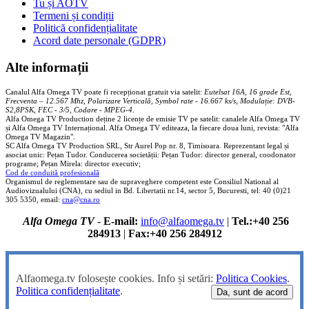
Tu și AOTV
Termeni și condiții
Politică confidențialitate
Acord date personale (GDPR)
Alte informații
Canalul Alfa Omega TV poate fi recepționat gratuit via satelit:
Eutelsat 16A, 16 grade Est,
Frecventa – 12.567 Mhz, Polarizare
Vertica
lă, Symbol rate - 16.667 ks/s, Modulație: DVB-
S2,8PSK, FEC - 3/5, Codare - MPEG-4
.
Alfa Omega TV Production deține 2 licențe de emisie TV pe satelit: canalele Alfa Omega TV
și Alfa Omega TV Internațional. Alfa Omega TV editeaza, la fiecare doua luni, revista: "Alfa
Omega TV Magazin".
SC Alfa Omega TV Production SRL, Str Aurel Pop nr. 8, Timisoara. Reprezentant legal și
asociat unic: Pețan Tudor. Conducerea societății: Pețan Tudor: director general, coodonator
programe; Pețan Mirela: director executiv;
Cod de conduită profesională
Organismul de reglementare sau de supraveghere competent este Consiliul National al
Audiovizualului (CNA), cu sediul in Bd. Libertatii nr.14, sector 5, Bucuresti, tel: 40 (0)21
305 5350, email:
cna@cna.ro
Alfa Omega TV
-
E-mail:
info@alfaomega.tv
|
Tel.:+40 256
284913
|
Fax:+40 256 284912
Alfaomega.tv folosește cookies. Info și setări:
Politica Cookies
.
Politica confidențialitate
.
Da, sunt de acord