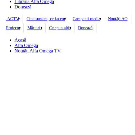
Librăria Alfa Omega
Donează
AOTV
Cine suntem, ce facem
Campanii media
Noutăți AO
Proiecte
Mărturii
Ce spun alții
Donează
Acasă
Alfa Omega
Noutăți Alfa Omega TV