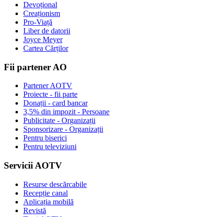
Devoțional
Creaționism
Pro-Viață
Liber de datorii
Joyce Meyer
Cartea Cărților
Fii partener AO
Partener AOTV
Proiecte - fii parte
Donații - card bancar
3,5% din impozit - Persoane
Publicitate - Organizații
Sponsorizare - Organizații
Pentru biserici
Pentru televiziuni
Servicii AOTV
Resurse descărcabile
Recepție canal
Aplicația mobilă
Revistă