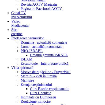
Newsletter email
Revista AOTV Magazin
Pagina de Facebook AOTV
Canal TV
live&emisiuni
Video
Mediacenter
Știri
creștine
Înțelegerea vremurilor
România - actualități comentate
Lume - actualități comentate
PRO-ISRAEL
Broșură gratuită ISRAEL
ISLAM
Escatologie - Interpretare biblică
Viața spirituală
Motive de rugăciune - PrayerWall
Mărturii - vieți în lumină
Mântuire
Esența creștinismului
Curs Bazele creștinismului
Curs Ucenicie
Intimitate cu Dumnezeu
Rugăciune-mijlocire