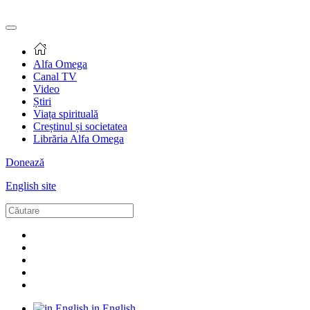
Alfa Omega
Canal TV
Video
Știri
Viața spirituală
Creștinul și societatea
Librăria Alfa Omega
Donează
English site
in English