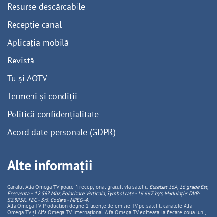
Resurse descărcabile
Recepție canal
Aplicația mobilă
Revistă
Tu și AOTV
Termeni și condiții
Politică confidențialitate
Acord date personale (GDPR)
Alte informații
Canalul Alfa Omega TV poate fi recepționat gratuit via satelit:
Eutelsat 16A, 16 grade Est,
Frecventa – 12.567 Mhz, Polarizare
Vertica
lă, Symbol rate - 16.667 ks/s, Modulație: DVB-
S2,8PSK, FEC - 3/5, Codare - MPEG-4
.
Alfa Omega TV Production deține 2 licențe de emisie TV pe satelit: canalele Alfa
Omega TV și Alfa Omega TV Internațional. Alfa Omega TV editeaza, la fiecare doua luni,