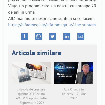
Viața, un program care s-a născut cu aproape 20
de ani în urmă.
Află mai multe despre cine suntem și ce facem:
https://alfaomega.tv/alfa-omega-tv/cine-suntem
Articole similare
„Nevoia de creștere
Alfa Omega în
spirituală” | Revista
obiectiv – 9 iulie
AO TV Magazin | Iulie
2026
- Septembrie 2026