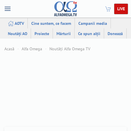
LIVE
AOTV
Cine suntem, ce facem
Campanii media
Noutăți AO
Proiecte
Mărturii
Ce spun alții
Donează
Acasă
Alfa Omega
Noutăți Alfa Omega TV