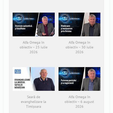
Alfa Omega în
Alfa Omega în
obiectiv – 23 iulie
obiectiv – 30 iulie
2026
2026
Seară de
Alfa Omega în
evanghelizare la
obiectiv – 6 august
Timișoara
2026