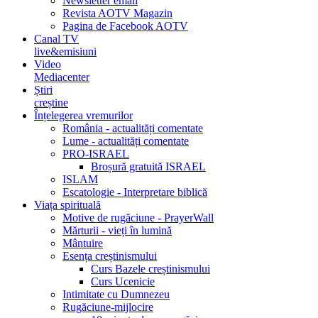
Newsletter email
Revista AOTV Magazin
Pagina de Facebook AOTV
Canal TV
live&emisiuni
Video
Mediacenter
Știri
creștine
Înțelegerea vremurilor
România - actualități comentate
Lume - actualități comentate
PRO-ISRAEL
Broșură gratuită ISRAEL
ISLAM
Escatologie - Interpretare biblică
Viața spirituală
Motive de rugăciune - PrayerWall
Mărturii - vieți în lumină
Mântuire
Esența creștinismului
Curs Bazele creștinismului
Curs Ucenicie
Intimitate cu Dumnezeu
Rugăciune-mijlocire