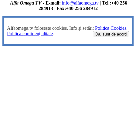
Alfa Omega TV
-
E-mail:
info@alfaomega.tv
|
Tel.:+40 256
284913
|
Fax:+40 256 284912
Alfaomega.tv folosește cookies. Info și setări:
Politica Cookies
.
Politica confidențialitate
.
Da, sunt de acord