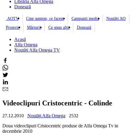
Librăria Alfa Omega
Donează
AOTV
Cine suntem, ce facem
Campanii media
Noutăți AO
Proiecte
Mărturii
Ce spun alții
Donează
Acasă
Alfa Omega
Noutăți Alfa Omega TV
Videoclipuri Cristocentric - Colinde
27.12.2010
Noutăți Alfa Omega
2532
Doua videoclipuri Cristocentric produse de Alfa Omega Tv in
decembrie 2010