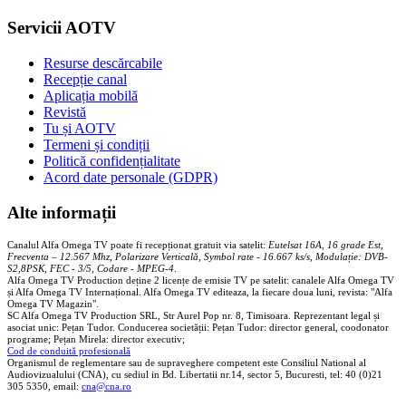
Servicii AOTV
Resurse descărcabile
Recepție canal
Aplicația mobilă
Revistă
Tu și AOTV
Termeni și condiții
Politică confidențialitate
Acord date personale (GDPR)
Alte informații
Canalul Alfa Omega TV poate fi recepționat gratuit via satelit:
Eutelsat 16A, 16 grade Est,
Frecventa – 12.567 Mhz, Polarizare
Vertica
lă, Symbol rate - 16.667 ks/s, Modulație: DVB-
S2,8PSK, FEC - 3/5, Codare - MPEG-4
.
Alfa Omega TV Production deține 2 licențe de emisie TV pe satelit: canalele Alfa Omega TV
și Alfa Omega TV Internațional. Alfa Omega TV editeaza, la fiecare doua luni, revista: "Alfa
Omega TV Magazin".
SC Alfa Omega TV Production SRL, Str Aurel Pop nr. 8, Timisoara. Reprezentant legal și
asociat unic: Pețan Tudor. Conducerea societății: Pețan Tudor: director general, coodonator
programe; Pețan Mirela: director executiv;
Cod de conduită profesională
Organismul de reglementare sau de supraveghere competent este Consiliul National al
Audiovizualului (CNA), cu sediul in Bd. Libertatii nr.14, sector 5, Bucuresti, tel: 40 (0)21
305 5350, email:
cna@cna.ro