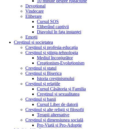
10 minute despre rugăciune
Devoțional
Vindecare
Eliberare
Cursul SOS
Eliberând captivii
Diavolul în fața instanței
Emoții
Creștinul și societatea
Creștinul și profesia-educația
Creștinul și știința-tehnologia
Mediul înconjurător
Creaționism-Evoluționism
Creștinul și statul
Creștinul și Biserica
Istoria creștinismului
Creștinul și relațiile
Cursul Căsătoria și Familia
Creștinul și sexualitatea
Creștinul și banii
Cursul Liber de datorii
Creștinul și alte religii și filosofii
Terapii alternative
Creștinul și dimensiunea socială
Pro-Viață și Pro-Adopție