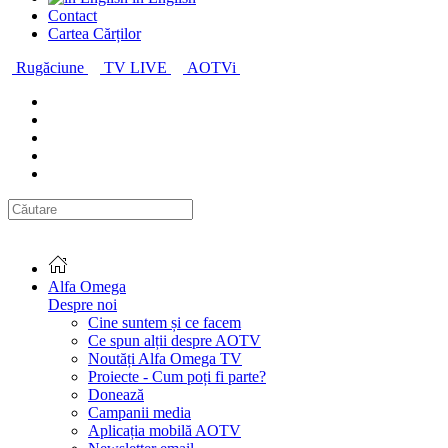
Contact
Cartea Cărților
Rugăciune
TV LIVE
AOTVi
Alfa Omega
Despre noi
Cine suntem și ce facem
Ce spun alții despre AOTV
Noutăți Alfa Omega TV
Proiecte - Cum poți fi parte?
Donează
Campanii media
Aplicația mobilă AOTV