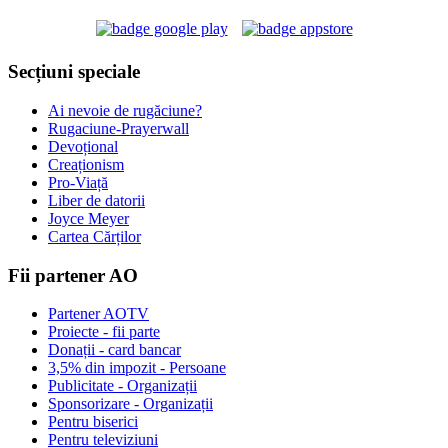
Secțiuni speciale
Ai nevoie de rugăciune?
Rugaciune-Prayerwall
Devoțional
Creaționism
Pro-Viață
Liber de datorii
Joyce Meyer
Cartea Cărților
Fii partener AO
Partener AOTV
Proiecte - fii parte
Donații - card bancar
3,5% din impozit - Persoane
Publicitate - Organizații
Sponsorizare - Organizații
Pentru biserici
Pentru televiziuni