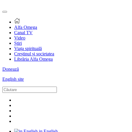
Alfa Omega
Canal TV
Video
Știri
Viața spirituală
Creștinul și societatea
Librăria Alfa Omega
Donează
English site
in English