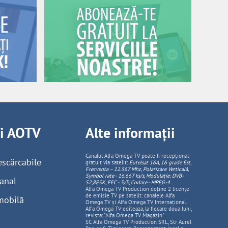
ii AOTV
Alte informații
Canalul Alfa Omega TV poate fi recepționat
escărcabile
gratuit via satelit:
Eutelsat 16A, 16 grade Est,
Frecventa – 12.567 Mhz, Polarizare
Vertica
lă,
Symbol rate - 16.667 ks/s, Modulație: DVB-
anal
S2,8PSK, FEC - 3/5, Codare - MPEG-4
.
Alfa Omega TV Production deține 2 licențe
de emisie TV pe satelit: canalele Alfa
mobilă
Omega TV și Alfa Omega TV Internațional.
Alfa Omega TV editeaza, la fiecare doua luni,
revista: "Alfa Omega TV Magazin".
SC Alfa Omega TV Production SRL, Str Aurel