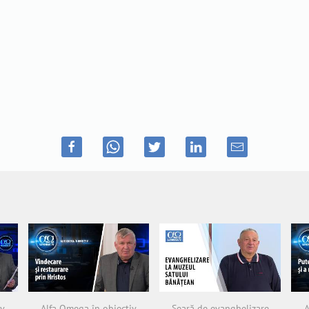
iv
Alfa Omega în obiectiv
Seară de evanghelizare
A