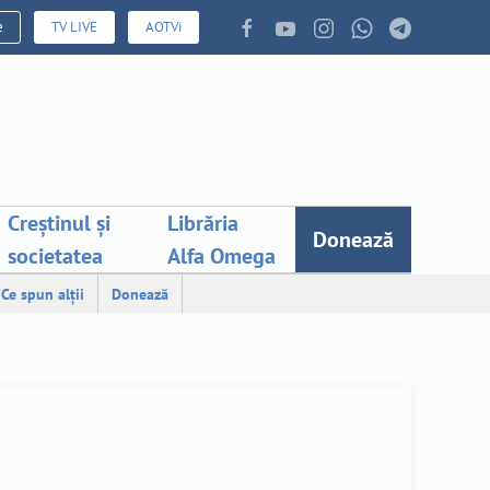
e
TV LIVE
AOTVi
Creștinul și
Librăria
Donează
societatea
Alfa Omega
Ce spun alții
Donează