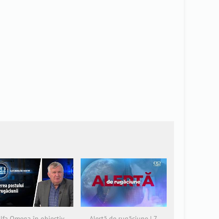
lfa Omega în obiectiv
Alertă de rugăciune | 7