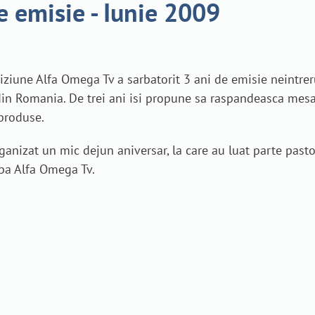
e emisie - Iunie 2009
viziune Alfa Omega Tv a sarbatorit 3 ani de emisie neintrer
a din Romania. De trei ani isi propune sa raspandeasca mes
produse.
nizat un mic dejun aniversar, la care au luat parte pastori 
ipa Alfa Omega Tv.