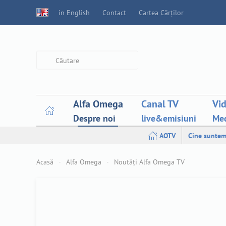
in English
Contact
Cartea Cărților
Type 2 or more characters for
results.
Alfa Omega
Canal TV
Vi
Despre noi
live&emisiuni
Med
AOTV
Cine suntem
Acasă
Alfa Omega
Noutăți Alfa Omega TV