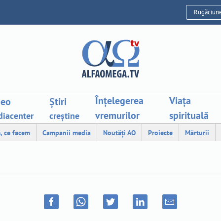
Rugăciun
Înțelegerea
Viața
deo
Știri
vremurilor
spirituală
iacenter
creștine
, ce facem
Campanii media
Noutăți AO
Proiecte
Mărturii