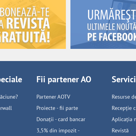
peciale
Fii partener AO
Servic
găciune?
Partener AOTV
Resurse d
rwall
Proiecte - fii parte
Recepție c
Donații - card bancar
Aplicația 
3,5% din impozit -
Revistă