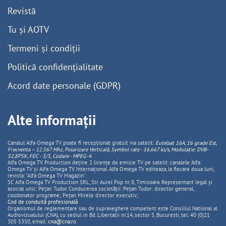
Revistă
Tu și AOTV
Termeni și condiții
Politică confidențialitate
Acord date personale (GDPR)
Alte informații
Canalul Alfa Omega TV poate fi recepționat gratuit via satelit:
Eutelsat 16A, 16 grade Est,
Frecventa – 12.567 Mhz, Polarizare
Vertica
lă, Symbol rate - 16.667 ks/s, Modulație: DVB-
S2,8PSK, FEC - 3/5, Codare - MPEG-4
.
Alfa Omega TV Production deține 2 licențe de emisie TV pe satelit: canalele Alfa
Omega TV și Alfa Omega TV Internațional. Alfa Omega TV editeaza, la fiecare doua luni,
revista: "Alfa Omega TV Magazin".
SC Alfa Omega TV Production SRL, Str Aurel Pop nr. 8, Timisoara. Reprezentant legal și
asociat unic: Pețan Tudor. Conducerea societății: Pețan Tudor: director general,
coodonator programe; Pețan Mirela: director executiv;
Cod de conduită profesională
Organismul de reglementare sau de supraveghere competent este Consiliul National al
Audiovizualului (CNA), cu sediul in Bd. Libertatii nr.14, sector 5, Bucuresti, tel: 40 (0)21
305 5350, email:
cna@cna.ro