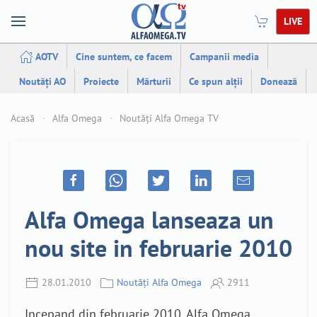
LIVE
AOTV
Cine suntem, ce facem
Campanii media
Noutăți AO
Proiecte
Mărturii
Ce spun alții
Donează
Acasă
Alfa Omega
Noutăți Alfa Omega TV
Alfa Omega lanseaza un
nou site in februarie 2010
28.01.2010
Noutăți Alfa Omega
2911
Incepand din februarie 2010, Alfa Omega