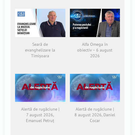
Seară de
Alfa Omega în
evanghelizare la
obiectiv – 6 august
Timișoara
2026
Alertă de rugăciune |
Alertă de rugăciune |
7 august 2026,
8 august 2026, Daniel
Emanuel Petruț
Cocar