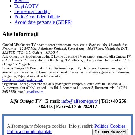
Revistă
Tu și AOTV
Termeni și condiții
Politică confidențialitate
Acord date personale (GDPR)
Alte informații
Canalul Alfa Omega TV poate fi recepționat gratuit via satelit:
Eutelsat 16A, 16 grade Est,
Frecventa – 12.567 Mhz, Polarizare
Vertica
lă, Symbol rate - 16.667 ks/s, Modulație: DVB-
S2,8PSK, FEC - 3/5, Codare - MPEG-4
.
Alfa Omega TV Production deține 2 licențe de emisie TV pe satelit: canalele Alfa Omega TV
și Alfa Omega TV Internațional. Alfa Omega TV editeaza, la fiecare doua luni, revista: "Alfa
Omega TV Magazin".
SC Alfa Omega TV Production SRL, Str Aurel Pop nr. 8, Timisoara. Reprezentant legal și
asociat unic: Pețan Tudor. Conducerea societății: Pețan Tudor: director general, coodonator
programe; Pețan Mirela: director executiv;
Cod de conduită profesională
Organismul de reglementare sau de supraveghere competent este Consiliul National al
Audiovizualului (CNA), cu sediul in Bd. Libertatii nr.14, sector 5, Bucuresti, tel: 40 (0)21
305 5350, email:
cna@cna.ro
Alfa Omega TV
-
E-mail:
info@alfaomega.tv
|
Tel.:+40 256
284913
|
Fax:+40 256 284912
Alfaomega.tv folosește cookies. Info și setări:
Politica Cookies
.
Politica confidențialitate
.
Da, sunt de acord