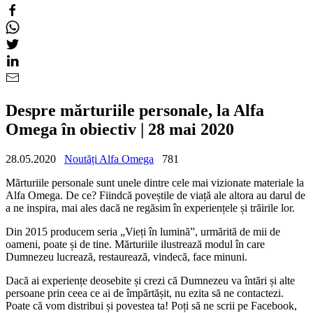
Despre mărturiile personale, la Alfa
Omega în obiectiv | 28 mai 2020
28.05.2020
Noutăți Alfa Omega
781
Mărturiile personale sunt unele dintre cele mai vizionate materiale la
Alfa Omega. De ce? Fiindcă poveștile de viață ale altora au darul de
a ne inspira, mai ales dacă ne regăsim în experiențele și trăirile lor.
Din 2015 producem seria „Vieți în lumină”, urmărită de mii de
oameni, poate și de tine. Mărturiile ilustrează modul în care
Dumnezeu lucrează, restaurează, vindecă, face minuni.
Dacă ai experiențe deosebite și crezi că Dumnezeu va întări și alte
persoane prin ceea ce ai de împărtășit, nu ezita să ne contactezi.
Poate că vom distribui și povestea ta! Poți să ne scrii pe Facebook,