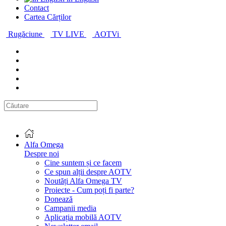
Contact
Cartea Cărților
Rugăciune
TV LIVE
AOTVi
Alfa Omega
Despre noi
Cine suntem și ce facem
Ce spun alții despre AOTV
Noutăți Alfa Omega TV
Proiecte - Cum poți fi parte?
Donează
Campanii media
Aplicația mobilă AOTV