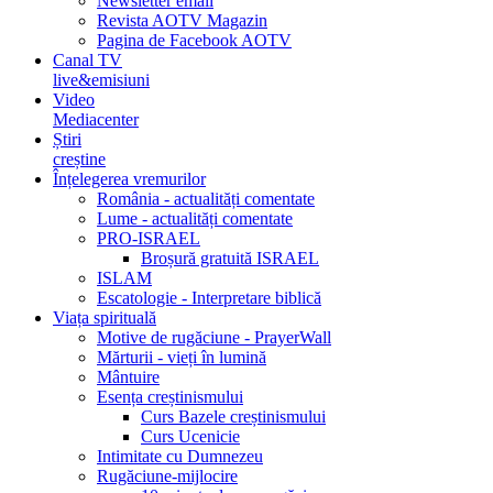
Newsletter email
Revista AOTV Magazin
Pagina de Facebook AOTV
Canal TV
live&emisiuni
Video
Mediacenter
Știri
creștine
Înțelegerea vremurilor
România - actualități comentate
Lume - actualități comentate
PRO-ISRAEL
Broșură gratuită ISRAEL
ISLAM
Escatologie - Interpretare biblică
Viața spirituală
Motive de rugăciune - PrayerWall
Mărturii - vieți în lumină
Mântuire
Esența creștinismului
Curs Bazele creștinismului
Curs Ucenicie
Intimitate cu Dumnezeu
Rugăciune-mijlocire