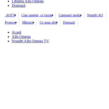
Librăria Alfa Omega
Donează
AOTV
Cine suntem, ce facem
Campanii media
Noutăți AO
Proiecte
Mărturii
Ce spun alții
Donează
Acasă
Alfa Omega
Noutăți Alfa Omega TV