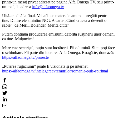
printr-un mesaj privat adresat pe pagina Alfa Omega TV, sau printr-
un mail, la adresa
info@alfaomega.tv
.
Uită-te până la final. Vei afla ce materiale am mai pregătit pentru
tine. Dintre ele amintim NOUA carte „Când crucea a devenit o
sabie”, de Merill Bolender. Merită citită”
Putem continua producerea emisiunii datorită susținerii unor oameni
ca tine. Mulțumim!
Mare este secerișul, puțin sunt lucrătorii. Fii o lumină. Și tu poți face
o schimbare. Fii parte din lucrarea Alfa Omega. Roagă-te, donează:
https://alfaomega.tv/proiecte
„Puterea rugăciunii” poate fi vizionată și pe internet:
https://alfaomega.tv/intelegereavremurilor/romania-puls-spiritual
Articole similare