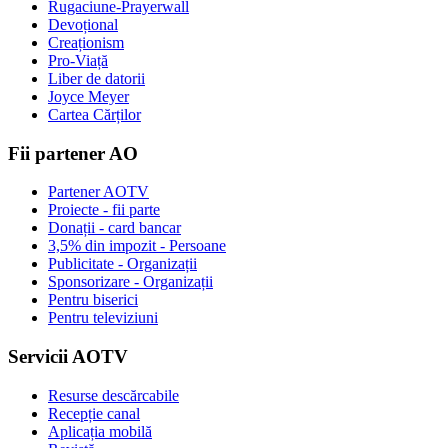
Rugaciune-Prayerwall
Devoțional
Creaționism
Pro-Viață
Liber de datorii
Joyce Meyer
Cartea Cărților
Fii partener AO
Partener AOTV
Proiecte - fii parte
Donații - card bancar
3,5% din impozit - Persoane
Publicitate - Organizații
Sponsorizare - Organizații
Pentru biserici
Pentru televiziuni
Servicii AOTV
Resurse descărcabile
Recepție canal
Aplicația mobilă