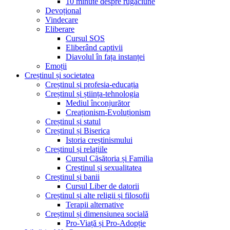
10 minute despre rugăciune
Devoțional
Vindecare
Eliberare
Cursul SOS
Eliberând captivii
Diavolul în fața instanței
Emoții
Creștinul și societatea
Creștinul și profesia-educația
Creștinul și știința-tehnologia
Mediul înconjurător
Creaționism-Evoluționism
Creștinul și statul
Creștinul și Biserica
Istoria creștinismului
Creștinul și relațiile
Cursul Căsătoria și Familia
Creștinul și sexualitatea
Creștinul și banii
Cursul Liber de datorii
Creștinul și alte religii și filosofii
Terapii alternative
Creștinul și dimensiunea socială
Pro-Viață și Pro-Adopție