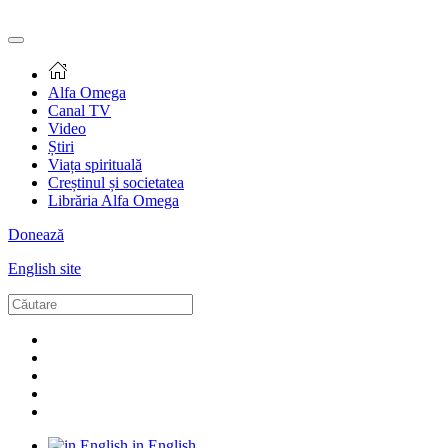
Alfa Omega
Canal TV
Video
Știri
Viața spirituală
Creștinul și societatea
Librăria Alfa Omega
Donează
English site
in English