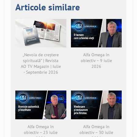
Articole similare
„Nevoia de creștere
Alfa Omega în
spirituală” | Revista
obiectiv – 9 iulie
AO TV Magazin | Iulie
2026
- Septembrie 2026
Alfa Omega în
Alfa Omega în
obiectiv – 23 iulie
obiectiv – 30 iulie