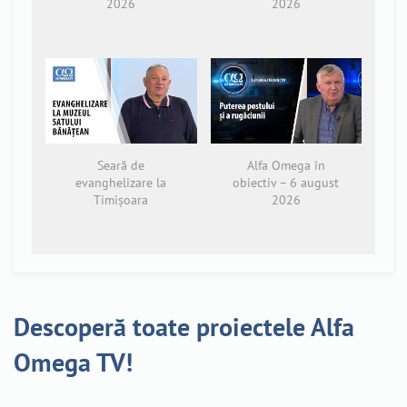
2026
2026
Seară de
Alfa Omega în
evanghelizare la
obiectiv – 6 august
Timișoara
2026
Descoperă toate proiectele Alfa
Omega TV!