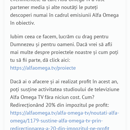
partener media și alte noutăți le puteți
descoperi numai în cadrul emisiunii Alfa Omega
în obiectiv.
Iubim ceea ce facem, lucrăm cu drag pentru
Dumnezeu și pentru oameni. Dacă vrei să afli
mai multe despre proiectele noastre și cum poți
tu să fii parte, dă click aici:
https://alfaomega.tv/proiecte
Dacă ai o afacere și ai realizat profit în acest an,
poţi susţine activitatea studioului de televiziune
Alfa Omega TV făra niciun cost. Cum?
Redirecționând 20% din impozitul pe profit:
https://alfaomega.tv/alfa-omega-tv/noutati-alfa-
omega/1179-sustine-alfa-omega-tv-prin-
redirectionarea-a-20-din-impozitul-pe-profit