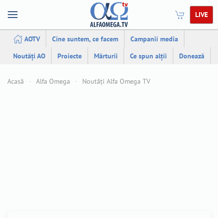
LIVE
AOTV
Cine suntem, ce facem
Campanii media
Noutăți AO
Proiecte
Mărturii
Ce spun alții
Donează
Acasă
Alfa Omega
Noutăți Alfa Omega TV