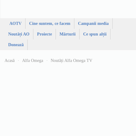
AOTV
Cine suntem, ce facem
Campanii media
Noutăți AO
Proiecte
Mărturii
Ce spun alții
Donează
Acasă
Alfa Omega
Noutăți Alfa Omega TV