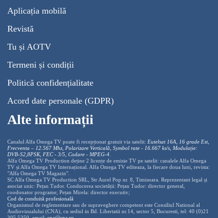
Aplicația mobilă
Revistă
Tu și AOTV
Termeni și condiții
Politică confidențialitate
Acord date personale (GDPR)
Alte informații
Canalul Alfa Omega TV poate fi recepționat gratuit via satelit:
Eutelsat 16A, 16 grade Est,
Frecventa – 12.567 Mhz, Polarizare
Vertica
lă, Symbol rate - 16.667 ks/s, Modulație:
DVB-S2,8PSK, FEC - 3/5, Codare - MPEG-4
.
Alfa Omega TV Production deține 2 licențe de emisie TV pe satelit: canalele Alfa Omega
TV și Alfa Omega TV Internațional. Alfa Omega TV editeaza, la fiecare doua luni, revista:
"Alfa Omega TV Magazin".
SC Alfa Omega TV Production SRL, Str Aurel Pop nr. 8, Timisoara. Reprezentant legal și
asociat unic: Pețan Tudor. Conducerea societății: Pețan Tudor: director general,
coodonator programe; Pețan Mirela: director executiv;
Cod de conduită profesională
Organismul de reglementare sau de supraveghere competent este Consiliul National al
Audiovizualului (CNA), cu sediul in Bd. Libertatii nr.14, sector 5, Bucuresti, tel: 40 (0)21
305 5350, email:
cna@cna.ro