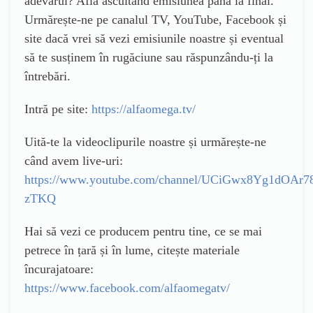
adevărul? Află ascultând emisiunea până la final.
Urmărește-ne pe canalul TV, YouTube, Facebook și
site dacă vrei să vezi emisiunile noastre și eventual
să te susținem în rugăciune sau răspunzându-ți la
întrebări.
Intră pe site:
https://alfaomega.tv/
Uită-te la videoclipurile noastre și urmărește-ne
când avem live-uri:
https://www.youtube.com/channel/UCiGwx8Yg1dOAr7
zTKQ
Hai să vezi ce producem pentru tine, ce se mai
petrece în țară și în lume, citește materiale
încurajatoare:
https://www.facebook.com/alfaomegatv/