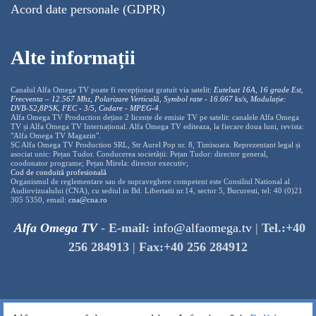
Acord date personale (GDPR)
Alte informații
Canalul Alfa Omega TV poate fi recepționat gratuit via satelit:
Eutelsat 16A, 16 grade Est,
Frecventa – 12.567 Mhz, Polarizare
Vertica
lă, Symbol rate - 16.667 ks/s, Modulație:
DVB-S2,8PSK, FEC - 3/5, Codare - MPEG-4
.
Alfa Omega TV Production deține 2 licențe de emisie TV pe satelit: canalele Alfa Omega
TV și Alfa Omega TV Internațional. Alfa Omega TV editeaza, la fiecare doua luni, revista:
"Alfa Omega TV Magazin".
SC Alfa Omega TV Production SRL, Str Aurel Pop nr. 8, Timisoara. Reprezentant legal și
asociat unic: Pețan Tudor. Conducerea societății: Pețan Tudor: director general,
coodonator programe; Pețan Mirela: director executiv;
Cod de conduită profesională
Organismul de reglementare sau de supraveghere competent este Consiliul National al
Audiovizualului (CNA), cu sediul in Bd. Libertatii nr.14, sector 5, Bucuresti, tel: 40 (0)21
305 5350, email:
cna@cna.ro
Alfa Omega TV
-
E-mail:
info@alfaomega.tv
|
Tel.:+40
256 284913
|
Fax:+40 256 284912