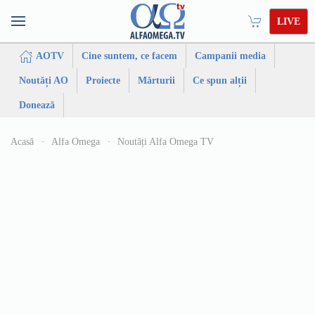
LIVE
AOTV
Cine suntem, ce facem
Campanii media
Noutăți AO
Proiecte
Mărturii
Ce spun alții
Donează
Acasă
Alfa Omega
Noutăți Alfa Omega TV