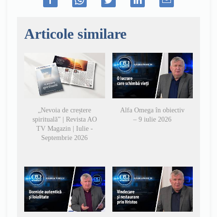
Articole similare
„Nevoia de creștere
Alfa Omega în obiectiv
spirituală” | Revista AO
– 9 iulie 2026
TV Magazin | Iulie -
Septembrie 2026