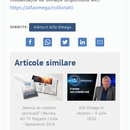
https://alfaomega.tv/donatii
SUBIECTE:
mărturii Alfa Omega
Articole similare
„Nevoia de creștere
Alfa Omega în
spirituală” | Revista
obiectiv – 9 iulie
AO TV Magazin | Iulie
2026
- Septembrie 2026