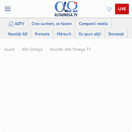
LIVE
AOTV
Cine suntem, ce facem
Campanii media
Noutăți AO
Proiecte
Mărturii
Ce spun alții
Donează
Acasă
Alfa Omega
Noutăți Alfa Omega TV