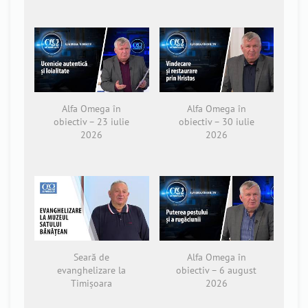
Alfa Omega în
Alfa Omega în
obiectiv – 23 iulie
obiectiv – 30 iulie
2026
2026
Seară de
Alfa Omega în
evanghelizare la
obiectiv – 6 august
Timișoara
2026