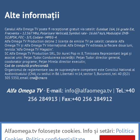
Alte informații
Canalul Alfa Omega TV poate fi recepționat gratuit via satelit:
Eutelsat 16A, 16 grade Est,
Frecventa – 12.567 Mhz, Polarizare
Vertica
lă, Symbol rate - 16.667 ks/s, Modulație: DVB-
S2,8PSK, FEC - 3/5, Codare - MPEG-4
.
Alfa Omega TV Production deține 2 licențe de emisie TV pe satelit: canalele Alfa
Omega TV și Alfa Omega TV Internațional. Alfa Omega TV editeaza, la fiecare doua luni,
revista: "Alfa Omega TV Magazin".
SC Alfa Omega TV Production SRL, Str Aurel Pop nr. 8, Timisoara. Reprezentant legal și
asociat unic: Pețan Tudor. Conducerea societății: Pețan Tudor: director general,
coodonator programe; Pețan Mirela: director executiv;
Cod de conduită profesională
Organismul de reglementare sau de supraveghere competent este Consiliul National al
Audiovizualului (CNA), cu sediul in Bd. Libertatii nr.14, sector 5, Bucuresti, tel: 40 (0)21
305 5350, email:
cna@cna.ro
Alfa Omega TV
-
E-mail:
info@alfaomega.tv
|
Tel.:+40
256 284913
|
Fax:+40 256 284912
Alfaomega.tv folosește cookies. Info și setări:
Politica
Cookies
.
Politica confidențialitate
.