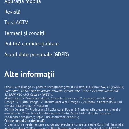
Aplicația mobilă
Revistă
Tu și AOTV
Termeni și condiții
Politică confidențialitate
Acord date personale (GDPR)
Alte informații
Canalul Alfa Omega TV poate fi recepționat gratuit via satelit:
Eutelsat 16A, 16 grade Est,
Frecventa – 12.567 Mhz, Polarizare
Vertica
lă, Symbol rate - 16.667 ks/s, Modulație: DVB-
S2,8PSK, FEC - 3/5, Codare - MPEG-4
.
Alfa Omega TV Production deține 2 licențe de emisie TV pe satelit: canalele Alfa
Omega TV și Alfa Omega TV Internațional. Alfa Omega TV editeaza, la fiecare doua luni,
revista: "Alfa Omega TV Magazin".
SC Alfa Omega TV Production SRL, Str Aurel Pop nr. 8, Timisoara. Reprezentant legal și
asociat unic: Pețan Tudor. Conducerea societății: Pețan Tudor: director general,
coodonator programe; Pețan Mirela: director executiv;
Cod de conduită profesională
Organismul de reglementare sau de supraveghere competent este Consiliul National al
Audiovizualului (CNA), cu sediul in Bd. Libertatii nr.14, sector 5, Bucuresti, tel: 40 (0)21