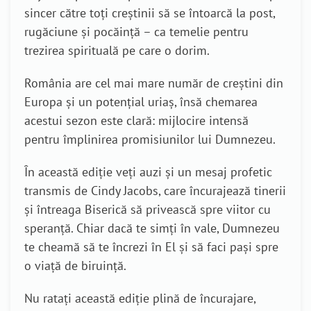
sincer către toți creștinii să se întoarcă la post,
rugăciune și pocăință – ca temelie pentru
trezirea spirituală pe care o dorim.
România are cel mai mare număr de creștini din
Europa și un potențial uriaș, însă chemarea
acestui sezon este clară: mijlocire intensă
pentru împlinirea promisiunilor lui Dumnezeu.
În această ediție veți auzi și un mesaj profetic
transmis de Cindy Jacobs, care încurajează tinerii
și întreaga Biserică să privească spre viitor cu
speranță. Chiar dacă te simți în vale, Dumnezeu
te cheamă să te încrezi în El și să faci pași spre
o viață de biruință.
Nu ratați această ediție plină de încurajare,