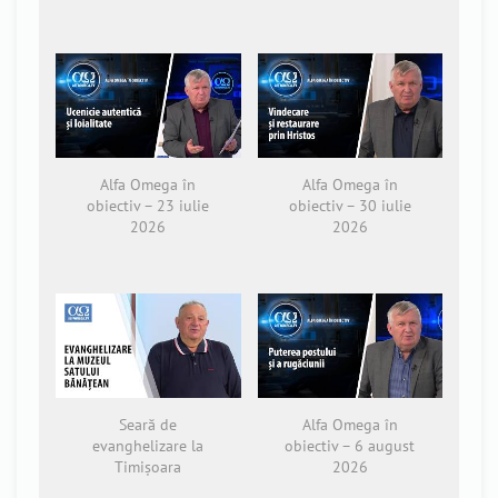
Alfa Omega în
Alfa Omega în
obiectiv – 23 iulie
obiectiv – 30 iulie
2026
2026
Seară de
Alfa Omega în
evanghelizare la
obiectiv – 6 august
Timișoara
2026