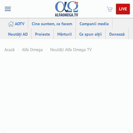
LIVE
AOTV
Cine suntem, ce facem
Campanii media
Noutăți AO
Proiecte
Mărturii
Ce spun alții
Donează
Acasă
Alfa Omega
Noutăți Alfa Omega TV