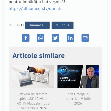
pentru Împărăția Lui veșnică!
https://alfaomega.tv/donatii
SUBIECTE:
Dumnezeu
,
mijlocire
Articole similare
„Nevoia de creștere
Alfa Omega în
spirituală” | Revista
obiectiv – 9 iulie
AO TV Magazin | Iulie
2026
- Septembrie 2026