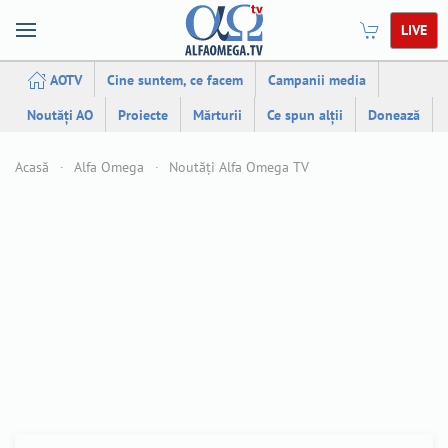
LIVE
AOTV
Cine suntem, ce facem
Campanii media
Noutăți AO
Proiecte
Mărturii
Ce spun alții
Donează
Acasă
Alfa Omega
Noutăți Alfa Omega TV