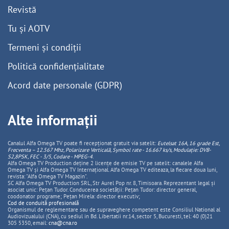
Revistă
Tu și AOTV
Termeni și condiții
Politică confidențialitate
Acord date personale (GDPR)
Alte informații
Canalul Alfa Omega TV poate fi recepționat gratuit via satelit:
Eutelsat 16A, 16 grade Est,
Frecventa – 12.567 Mhz, Polarizare
Vertica
lă, Symbol rate - 16.667 ks/s, Modulație: DVB-
S2,8PSK, FEC - 3/5, Codare - MPEG-4
.
Alfa Omega TV Production deține 2 licențe de emisie TV pe satelit: canalele Alfa
Omega TV și Alfa Omega TV Internațional. Alfa Omega TV editeaza, la fiecare doua luni,
revista: "Alfa Omega TV Magazin".
SC Alfa Omega TV Production SRL, Str Aurel Pop nr. 8, Timisoara. Reprezentant legal și
asociat unic: Pețan Tudor. Conducerea societății: Pețan Tudor: director general,
coodonator programe; Pețan Mirela: director executiv;
Cod de conduită profesională
Organismul de reglementare sau de supraveghere competent este Consiliul National al
Audiovizualului (CNA), cu sediul in Bd. Libertatii nr.14, sector 5, Bucuresti, tel: 40 (0)21
305 5350, email:
cna@cna.ro