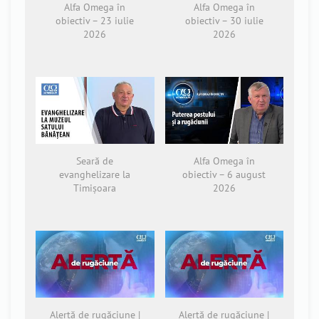
Alfa Omega în
Alfa Omega în
obiectiv – 23 iulie
obiectiv – 30 iulie
2026
2026
Seară de
Alfa Omega în
evanghelizare la
obiectiv – 6 august
Timișoara
2026
Alertă de rugăciune |
Alertă de rugăciune |