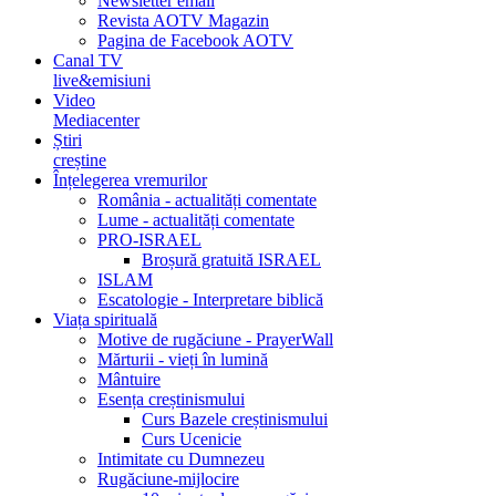
Newsletter email
Revista AOTV Magazin
Pagina de Facebook AOTV
Canal TV
live&emisiuni
Video
Mediacenter
Știri
creștine
Înțelegerea vremurilor
România - actualități comentate
Lume - actualități comentate
PRO-ISRAEL
Broșură gratuită ISRAEL
ISLAM
Escatologie - Interpretare biblică
Viața spirituală
Motive de rugăciune - PrayerWall
Mărturii - vieți în lumină
Mântuire
Esența creștinismului
Curs Bazele creștinismului
Curs Ucenicie
Intimitate cu Dumnezeu
Rugăciune-mijlocire