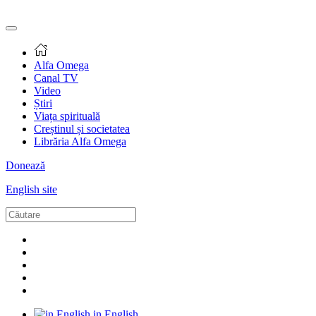
Alfa Omega
Canal TV
Video
Știri
Viața spirituală
Creștinul și societatea
Librăria Alfa Omega
Donează
English site
in English