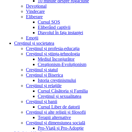
10 minute despre rugăciune
Devoțional
Vindecare
Eliberare
Cursul SOS
Eliberând captivii
Diavolul în fața instanței
Emoții
Creștinul și societatea
Creștinul și profesia-educația
Creștinul și știința-tehnologia
Mediul înconjurător
Creaționism-Evoluționism
Creștinul și statul
Creștinul și Biserica
Istoria creștinismului
Creștinul și relațiile
Cursul Căsătoria și Familia
Creștinul și sexualitatea
Creștinul și banii
Cursul Liber de datorii
Creștinul și alte religii și filosofii
Terapii alternative
Creștinul și dimensiunea socială
Pro-Viață și Pro-Adopție