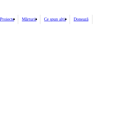
Proiecte
Mărturii
Ce spun alții
Donează