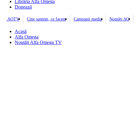
Librăria Alfa Omega
Donează
AOTV
Cine suntem, ce facem
Campanii media
Noutăți AO
Acasă
Alfa Omega
Noutăți Alfa Omega TV