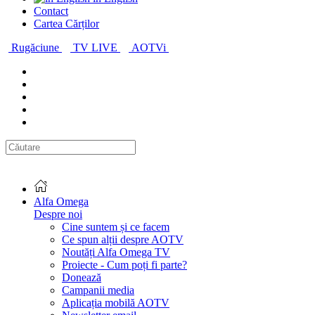
Contact
Cartea Cărților
Rugăciune
TV LIVE
AOTVi
Alfa Omega
Despre noi
Cine suntem și ce facem
Ce spun alții despre AOTV
Noutăți Alfa Omega TV
Proiecte - Cum poți fi parte?
Donează
Campanii media
Aplicația mobilă AOTV