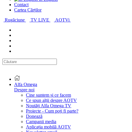
Contact
Cartea Cărților
Rugăciune
TV LIVE
AOTVi
Alfa Omega
Despre noi
Cine suntem și ce facem
Ce spun alții despre AOTV
Noutăți Alfa Omega TV
Proiecte - Cum poți fi parte?
Donează
Campanii media
Aplicația mobilă AOTV