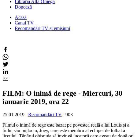
Librăria Alfa Omega
Donează
Acasă
Canal TV
Recomandări TV și emisiuni
FILM: O inimă de rege - Miercuri, 30
ianuarie 2019, ora 22
25.01.2019
Recomandări TV
903
Filmul o inimă de rege este bazat pe povestea reală a lui Louis și a
fiului său mijlociu, Joey, care este membru al echipei de fotbal a
liceului. Tânărul obișnuia să învingă jucatorii care aveau de două ori