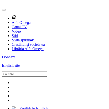
Alfa Omega
Canal TV
Video
Știri
Viața spirituală
Creștinul și societatea
Librăria Alfa Omega
Donează
English site
in English