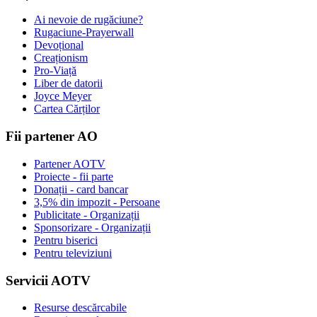
Ai nevoie de rugăciune?
Rugaciune-Prayerwall
Devoțional
Creaționism
Pro-Viață
Liber de datorii
Joyce Meyer
Cartea Cărților
Fii partener AO
Partener AOTV
Proiecte - fii parte
Donații - card bancar
3,5% din impozit - Persoane
Publicitate - Organizații
Sponsorizare - Organizații
Pentru biserici
Pentru televiziuni
Servicii AOTV
Resurse descărcabile