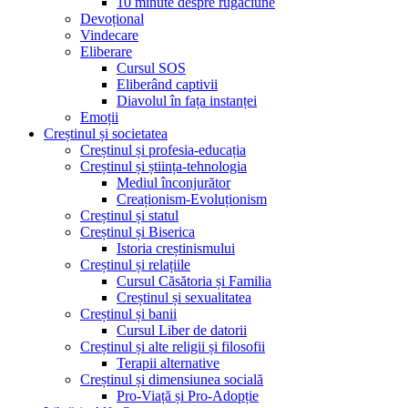
10 minute despre rugăciune
Devoțional
Vindecare
Eliberare
Cursul SOS
Eliberând captivii
Diavolul în fața instanței
Emoții
Creștinul și societatea
Creștinul și profesia-educația
Creștinul și știința-tehnologia
Mediul înconjurător
Creaționism-Evoluționism
Creștinul și statul
Creștinul și Biserica
Istoria creștinismului
Creștinul și relațiile
Cursul Căsătoria și Familia
Creștinul și sexualitatea
Creștinul și banii
Cursul Liber de datorii
Creștinul și alte religii și filosofii
Terapii alternative
Creștinul și dimensiunea socială
Pro-Viață și Pro-Adopție