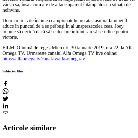
vârsta sa, însă acum are de a face aparent întâmplător cu situații de
neînvins.
Doar cu trei zile înaintea campionatului un atac asupra familiei îl
aduce în punctul de a se prăbuși.În al unsprezecelea ceas, Joey
trebuie să decidă dacă să se declare înfrânt sau să se ridice pentru
victorie.
FILM: O inimă de rege - Miercuri, 30 ianuarie 2019, ora 22, la Alfa
Omega TV. Urmareste canalul Alfa Omega TV live online:
https://alfaomega.tv/canal-tv/alfa-omega-tv
Subiecte:
film
Articole similare