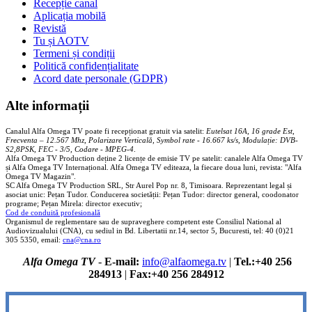
Recepție canal
Aplicația mobilă
Revistă
Tu și AOTV
Termeni și condiții
Politică confidențialitate
Acord date personale (GDPR)
Alte informații
Canalul Alfa Omega TV poate fi recepționat gratuit via satelit:
Eutelsat 16A, 16 grade Est,
Frecventa – 12.567 Mhz, Polarizare
Vertica
lă, Symbol rate - 16.667 ks/s, Modulație: DVB-
S2,8PSK, FEC - 3/5, Codare - MPEG-4
.
Alfa Omega TV Production deține 2 licențe de emisie TV pe satelit: canalele Alfa Omega TV
și Alfa Omega TV Internațional. Alfa Omega TV editeaza, la fiecare doua luni, revista: "Alfa
Omega TV Magazin".
SC Alfa Omega TV Production SRL, Str Aurel Pop nr. 8, Timisoara. Reprezentant legal și
asociat unic: Pețan Tudor. Conducerea societății: Pețan Tudor: director general, coodonator
programe; Pețan Mirela: director executiv;
Cod de conduită profesională
Organismul de reglementare sau de supraveghere competent este Consiliul National al
Audiovizualului (CNA), cu sediul in Bd. Libertatii nr.14, sector 5, Bucuresti, tel: 40 (0)21
305 5350, email:
cna@cna.ro
Alfa Omega TV
-
E-mail:
info@alfaomega.tv
|
Tel.:+40 256
284913
|
Fax:+40 256 284912