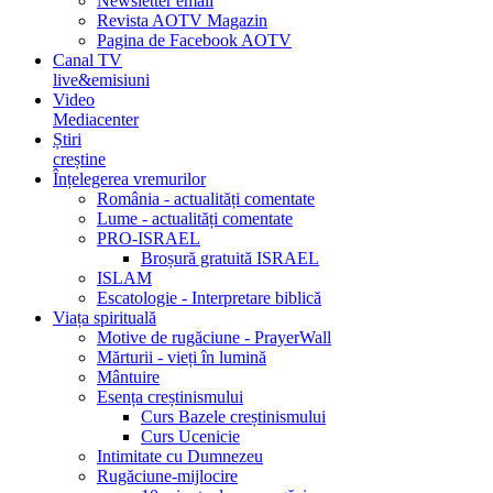
Newsletter email
Revista AOTV Magazin
Pagina de Facebook AOTV
Canal TV
live&emisiuni
Video
Mediacenter
Știri
creștine
Înțelegerea vremurilor
România - actualități comentate
Lume - actualități comentate
PRO-ISRAEL
Broșură gratuită ISRAEL
ISLAM
Escatologie - Interpretare biblică
Viața spirituală
Motive de rugăciune - PrayerWall
Mărturii - vieți în lumină
Mântuire
Esența creștinismului
Curs Bazele creștinismului
Curs Ucenicie
Intimitate cu Dumnezeu
Rugăciune-mijlocire