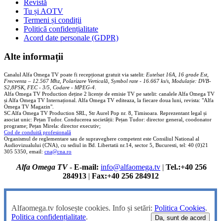
Revistă
Tu și AOTV
Termeni și condiții
Politică confidențialitate
Acord date personale (GDPR)
Alte informații
Canalul Alfa Omega TV poate fi recepționat gratuit via satelit:
Eutelsat 16A, 16 grade Est,
Frecventa – 12.567 Mhz, Polarizare
Vertica
lă, Symbol rate - 16.667 ks/s, Modulație: DVB-
S2,8PSK, FEC - 3/5, Codare - MPEG-4
.
Alfa Omega TV Production deține 2 licențe de emisie TV pe satelit: canalele Alfa Omega TV
și Alfa Omega TV Internațional. Alfa Omega TV editeaza, la fiecare doua luni, revista: "Alfa
Omega TV Magazin".
SC Alfa Omega TV Production SRL, Str Aurel Pop nr. 8, Timisoara. Reprezentant legal și
asociat unic: Pețan Tudor. Conducerea societății: Pețan Tudor: director general, coodonator
programe; Pețan Mirela: director executiv;
Cod de conduită profesională
Organismul de reglementare sau de supraveghere competent este Consiliul National al
Audiovizualului (CNA), cu sediul in Bd. Libertatii nr.14, sector 5, Bucuresti, tel: 40 (0)21
305 5350, email:
cna@cna.ro
Alfa Omega TV
-
E-mail:
info@alfaomega.tv
|
Tel.:+40 256
284913
|
Fax:+40 256 284912
Alfaomega.tv folosește cookies. Info și setări:
Politica Cookies
.
Politica confidențialitate
.
Da, sunt de acord