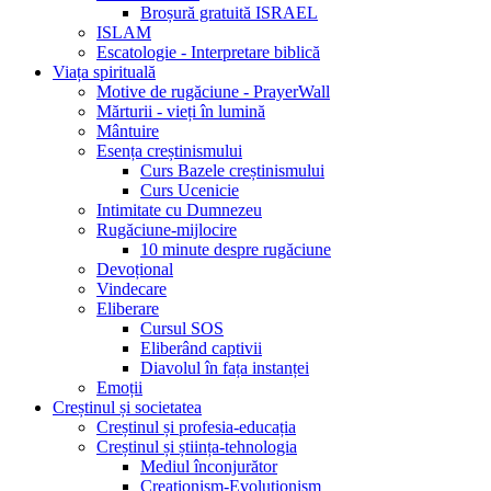
Broșură gratuită ISRAEL
ISLAM
Escatologie - Interpretare biblică
Viața spirituală
Motive de rugăciune - PrayerWall
Mărturii - vieți în lumină
Mântuire
Esența creștinismului
Curs Bazele creștinismului
Curs Ucenicie
Intimitate cu Dumnezeu
Rugăciune-mijlocire
10 minute despre rugăciune
Devoțional
Vindecare
Eliberare
Cursul SOS
Eliberând captivii
Diavolul în fața instanței
Emoții
Creștinul și societatea
Creștinul și profesia-educația
Creștinul și știința-tehnologia
Mediul înconjurător
Creaționism-Evoluționism