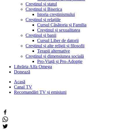
Creștinul și statul
Creștinul și Biserica
Istoria creștinismului
Creștinul și relațiile
Cursul Căsătoria și Familia
Creștinul și sexualitatea
Creștinul și banii
Cursul Liber de datorii
Creștinul și alte religii și filosofii
Terapii alternative
Creștinul și dimensiunea socială
Pro-Viață și Pro-Adopție
Librăria Alfa Omega
Donează
Acasă
Canal TV
Recomandări TV și emisiuni