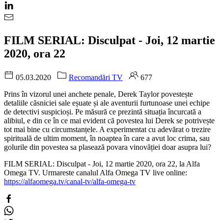
FILM SERIAL: Disculpat - Joi, 12 martie
2020, ora 22
05.03.2020
Recomandări TV
677
Prins în vizorul unei anchete penale, Derek Taylor povestește
detaliile căsniciei sale eșuate și ale aventurii furtunoase unei echipe
de detectivi suspicioși. Pe măsură ce prezintă situația încurcată a
alibiul, e din ce în ce mai evident că povestea lui Derek se potrivește
tot mai bine cu circumstanțele. A experimentat cu adevărat o trezire
spirituală de ultim moment, în noaptea în care a avut loc crima, sau
golurile din povestea sa plasează povara vinovăției doar asupra lui?
FILM SERIAL: Disculpat - Joi, 12 martie 2020, ora 22, la Alfa
Omega TV. Urmareste canalul Alfa Omega TV live online:
https://alfaomega.tv/canal-tv/alfa-omega-tv