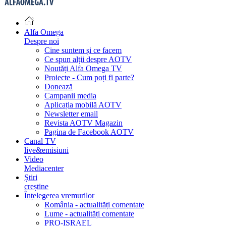
Alfa Omega
Despre noi
Cine suntem și ce facem
Ce spun alții despre AOTV
Noutăți Alfa Omega TV
Proiecte - Cum poți fi parte?
Donează
Campanii media
Aplicația mobilă AOTV
Newsletter email
Revista AOTV Magazin
Pagina de Facebook AOTV
Canal TV
live&emisiuni
Video
Mediacenter
Știri
creștine
Înțelegerea vremurilor
România - actualități comentate
Lume - actualități comentate
PRO-ISRAEL