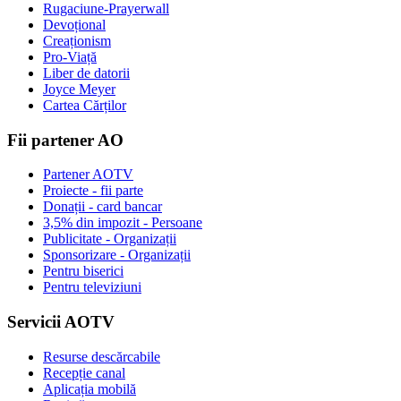
Rugaciune-Prayerwall
Devoțional
Creaționism
Pro-Viață
Liber de datorii
Joyce Meyer
Cartea Cărților
Fii partener AO
Partener AOTV
Proiecte - fii parte
Donații - card bancar
3,5% din impozit - Persoane
Publicitate - Organizații
Sponsorizare - Organizații
Pentru biserici
Pentru televiziuni
Servicii AOTV
Resurse descărcabile
Recepție canal
Aplicația mobilă