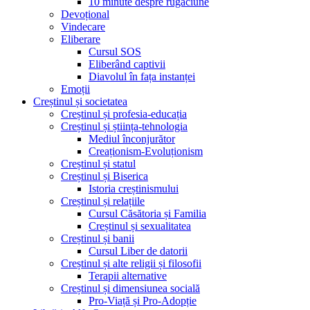
10 minute despre rugăciune
Devoțional
Vindecare
Eliberare
Cursul SOS
Eliberând captivii
Diavolul în fața instanței
Emoții
Creștinul și societatea
Creștinul și profesia-educația
Creștinul și știința-tehnologia
Mediul înconjurător
Creaționism-Evoluționism
Creștinul și statul
Creștinul și Biserica
Istoria creștinismului
Creștinul și relațiile
Cursul Căsătoria și Familia
Creștinul și sexualitatea
Creștinul și banii
Cursul Liber de datorii
Creștinul și alte religii și filosofii
Terapii alternative
Creștinul și dimensiunea socială
Pro-Viață și Pro-Adopție