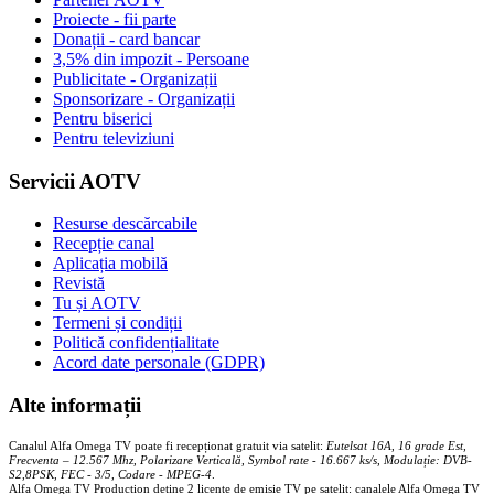
Proiecte - fii parte
Donații - card bancar
3,5% din impozit - Persoane
Publicitate - Organizații
Sponsorizare - Organizații
Pentru biserici
Pentru televiziuni
Servicii AOTV
Resurse descărcabile
Recepție canal
Aplicația mobilă
Revistă
Tu și AOTV
Termeni și condiții
Politică confidențialitate
Acord date personale (GDPR)
Alte informații
Canalul Alfa Omega TV poate fi recepționat gratuit via satelit:
Eutelsat 16A, 16 grade Est,
Frecventa – 12.567 Mhz, Polarizare
Vertica
lă, Symbol rate - 16.667 ks/s, Modulație: DVB-
S2,8PSK, FEC - 3/5, Codare - MPEG-4
.
Alfa Omega TV Production deține 2 licențe de emisie TV pe satelit: canalele Alfa Omega TV