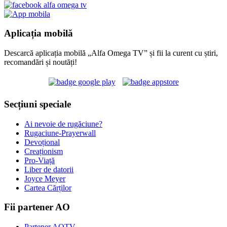
Aplicația mobilă
Descarcă aplicația mobilă „Alfa Omega TV” și fii la curent cu știri,
recomandări și noutăți!
Secțiuni speciale
Ai nevoie de rugăciune?
Rugaciune-Prayerwall
Devoțional
Creaționism
Pro-Viață
Liber de datorii
Joyce Meyer
Cartea Cărților
Fii partener AO
Partener AOTV