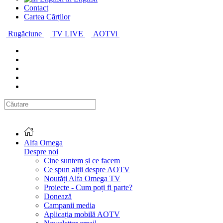
Contact
Cartea Cărților
Rugăciune
TV LIVE
AOTVi
Alfa Omega
Despre noi
Cine suntem și ce facem
Ce spun alții despre AOTV
Noutăți Alfa Omega TV
Proiecte - Cum poți fi parte?
Donează
Campanii media
Aplicația mobilă AOTV