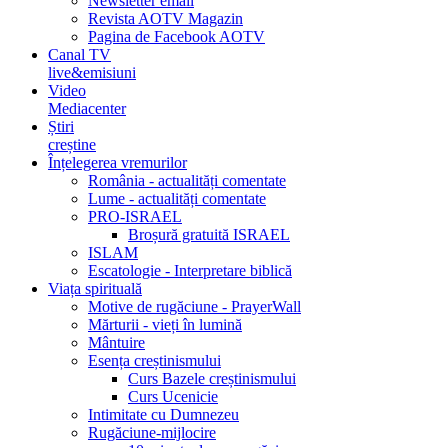
Newsletter email
Revista AOTV Magazin
Pagina de Facebook AOTV
Canal TV
live&emisiuni
Video
Mediacenter
Știri
creștine
Înțelegerea vremurilor
România - actualități comentate
Lume - actualități comentate
PRO-ISRAEL
Broșură gratuită ISRAEL
ISLAM
Escatologie - Interpretare biblică
Viața spirituală
Motive de rugăciune - PrayerWall
Mărturii - vieți în lumină
Mântuire
Esența creștinismului
Curs Bazele creștinismului
Curs Ucenicie
Intimitate cu Dumnezeu
Rugăciune-mijlocire