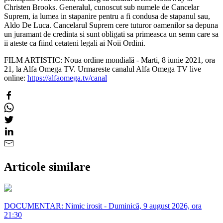
Christen Brooks. Generalul, cunoscut sub numele de Cancelar
Suprem, ia lumea in stapanire pentru a fi condusa de stapanul sau,
Aldo De Luca. Cancelarul Suprem cere tuturor oamenilor sa depuna
un juramant de credinta si sunt obligati sa primeasca un semn care sa
ii ateste ca fiind cetateni legali ai Noii Ordini.
FILM ARTISTIC: Noua ordine mondială - Marti, 8 iunie 2021, ora
21, la Alfa Omega TV. Urmareste canalul Alfa Omega TV live
online:
https://alfaomega.tv/canal
Articole similare
DOCUMENTAR: Nimic irosit - Duminică, 9 august 2026, ora
21:30