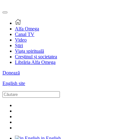
Alfa Omega
Canal TV
Video
Știri
Viața spirituală
Creștinul și societatea
Librăria Alfa Omega
Donează
English site
in English