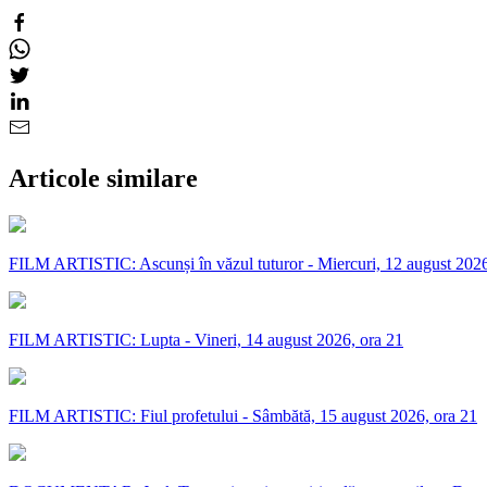
Articole similare
FILM ARTISTIC: Ascunși în văzul tuturor - Miercuri, 12 august 2026
FILM ARTISTIC: Lupta - Vineri, 14 august 2026, ora 21
FILM ARTISTIC: Fiul profetului - Sâmbătă, 15 august 2026, ora 21