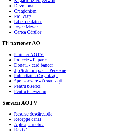
Rugaciune-Prayerwall
Devoțional
Creaționism
Pro-Viață
Liber de datorii
Joyce Meyer
Cartea Cărților
Fii partener AO
Partener AOTV
Proiecte - fii parte
Donații - card bancar
3,5% din impozit - Persoane
Publicitate - Organizații
Sponsorizare - Organizații
Pentru biserici
Pentru televiziuni
Servicii AOTV
Resurse descărcabile
Recepție canal
Aplicația mobilă
Revistă