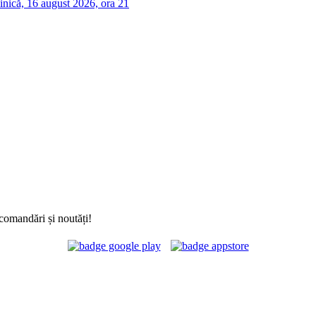
nică, 16 august 2026, ora 21
comandări și noutăți!