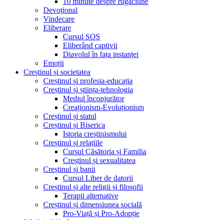
10 minute despre rugăciune
Devoțional
Vindecare
Eliberare
Cursul SOS
Eliberând captivii
Diavolul în fața instanței
Emoții
Creștinul și societatea
Creștinul și profesia-educația
Creștinul și știința-tehnologia
Mediul înconjurător
Creaționism-Evoluționism
Creștinul și statul
Creștinul și Biserica
Istoria creștinismului
Creștinul și relațiile
Cursul Căsătoria și Familia
Creștinul și sexualitatea
Creștinul și banii
Cursul Liber de datorii
Creștinul și alte religii și filosofii
Terapii alternative
Creștinul și dimensiunea socială
Pro-Viață și Pro-Adopție