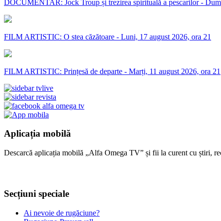
DOCUMENTAR: Jock Troup și trezirea spirituală a pescarilor - Dumi
FILM ARTISTIC: O stea căzătoare - Luni, 17 august 2026, ora 21
FILM ARTISTIC: Prințesă de departe - Marți, 11 august 2026, ora 21
Aplicația mobilă
Descarcă aplicația mobilă „Alfa Omega TV” și fii la curent cu știri, re
Secțiuni speciale
Ai nevoie de rugăciune?