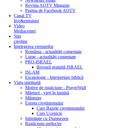
Newsletter email
Revista AOTV Magazin
Pagina de Facebook AOTV
Canal TV
live&emisiuni
Video
Mediacenter
Știri
creștine
Înțelegerea vremurilor
România - actualități comentate
Lume - actualități comentate
PRO-ISRAEL
Broșură gratuită ISRAEL
ISLAM
Escatologie - Interpretare biblică
Viața spirituală
Motive de rugăciune - PrayerWall
Mărturii - vieți în lumină
Mântuire
Esența creștinismului
Curs Bazele creștinismului
Curs Ucenicie
Intimitate cu Dumnezeu
Rugăciune-mijlocire