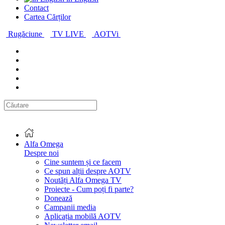
Contact
Cartea Cărților
Rugăciune
TV LIVE
AOTVi
Alfa Omega
Despre noi
Cine suntem și ce facem
Ce spun alții despre AOTV
Noutăți Alfa Omega TV
Proiecte - Cum poți fi parte?
Donează
Campanii media
Aplicația mobilă AOTV