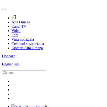
Alfa Omega
Canal TV
Video
Știri
Viața spirituală
Creștinul și societatea
Librăria Alfa Omega
Donează
English site
in English