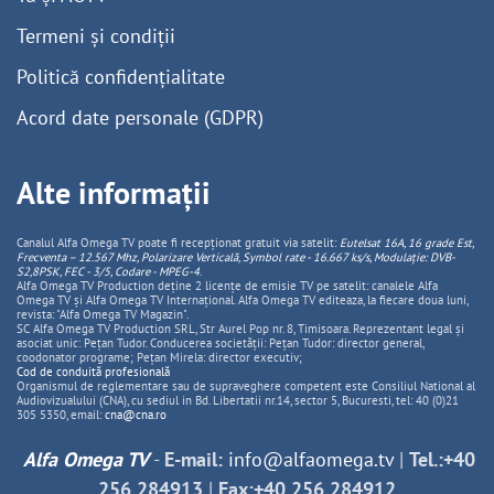
Termeni și condiții
Politică confidențialitate
Acord date personale (GDPR)
Alte informații
Canalul Alfa Omega TV poate fi recepționat gratuit via satelit:
Eutelsat 16A, 16 grade Est,
Frecventa – 12.567 Mhz, Polarizare
Vertica
lă, Symbol rate - 16.667 ks/s, Modulație: DVB-
S2,8PSK, FEC - 3/5, Codare - MPEG-4
.
Alfa Omega TV Production deține 2 licențe de emisie TV pe satelit: canalele Alfa
Omega TV și Alfa Omega TV Internațional. Alfa Omega TV editeaza, la fiecare doua luni,
revista: "Alfa Omega TV Magazin".
SC Alfa Omega TV Production SRL, Str Aurel Pop nr. 8, Timisoara. Reprezentant legal și
asociat unic: Pețan Tudor. Conducerea societății: Pețan Tudor: director general,
coodonator programe; Pețan Mirela: director executiv;
Cod de conduită profesională
Organismul de reglementare sau de supraveghere competent este Consiliul National al
Audiovizualului (CNA), cu sediul in Bd. Libertatii nr.14, sector 5, Bucuresti, tel: 40 (0)21
305 5350, email:
cna@cna.ro
Alfa Omega TV
-
E-mail:
info@alfaomega.tv
|
Tel.:+40
256 284913
|
Fax:+40 256 284912