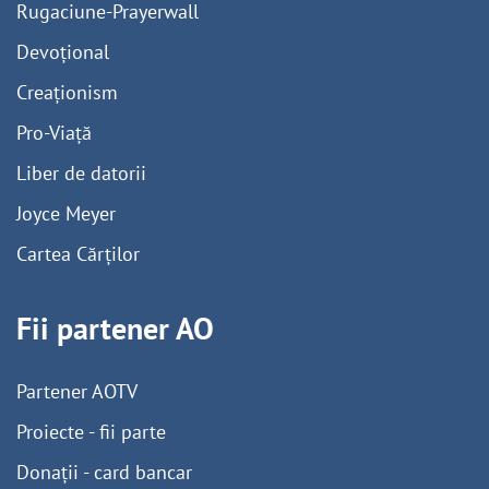
Rugaciune-Prayerwall
Devoțional
Creaționism
Pro-Viață
Liber de datorii
Joyce Meyer
Cartea Cărților
Fii partener AO
Partener AOTV
Proiecte - fii parte
Donații - card bancar