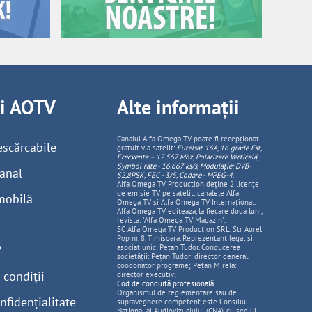
ii AOTV
Alte informații
Canalul Alfa Omega TV poate fi recepționat
escărcabile
gratuit via satelit:
Eutelsat 16A, 16 grade Est,
Frecventa – 12.567 Mhz, Polarizare
Vertica
lă,
Symbol rate - 16.667 ks/s, Modulație: DVB-
anal
S2,8PSK, FEC - 3/5, Codare - MPEG-4
.
Alfa Omega TV Production deține 2 licențe
de emisie TV pe satelit: canalele Alfa
mobilă
Omega TV și Alfa Omega TV Internațional.
Alfa Omega TV editeaza, la fiecare doua luni,
revista: "Alfa Omega TV Magazin".
SC Alfa Omega TV Production SRL, Str Aurel
Pop nr. 8, Timisoara. Reprezentant legal și
V
asociat unic: Pețan Tudor. Conducerea
societății: Pețan Tudor: director general,
coodonator programe; Pețan Mirela:
 condiții
director executiv;
Cod de conduită profesională
Organismul de reglementare sau de
nfidențialitate
supraveghere competent este Consiliul
National al Audiovizualului (CNA), cu sediul