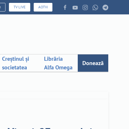
e
TV LIVE
AOTVi
Creștinul și
Librăria
Donează
societatea
Alfa Omega