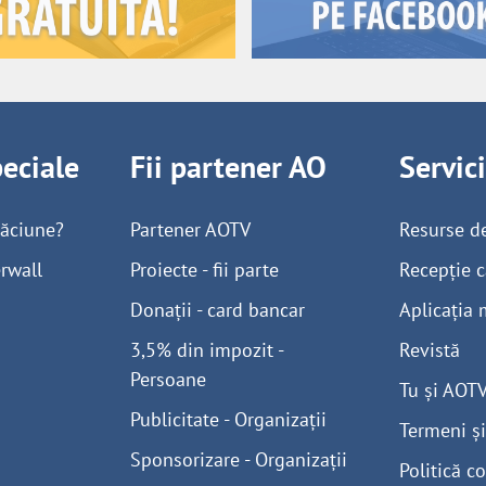
peciale
Fii partener AO
Servic
găciune?
Partener AOTV
Resurse d
rwall
Proiecte - fii parte
Recepție c
Donații - card bancar
Aplicația 
3,5% din impozit -
Revistă
Persoane
Tu și AOT
Publicitate - Organizații
Termeni și
Sponsorizare - Organizații
Politică co