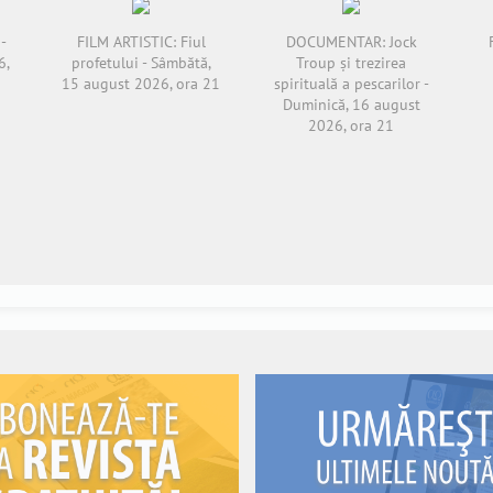
-
FILM ARTISTIC: Fiul
DOCUMENTAR: Jock
6,
profetului - Sâmbătă,
Troup și trezirea
15 august 2026, ora 21
spirituală a pescarilor -
Duminică, 16 august
2026, ora 21