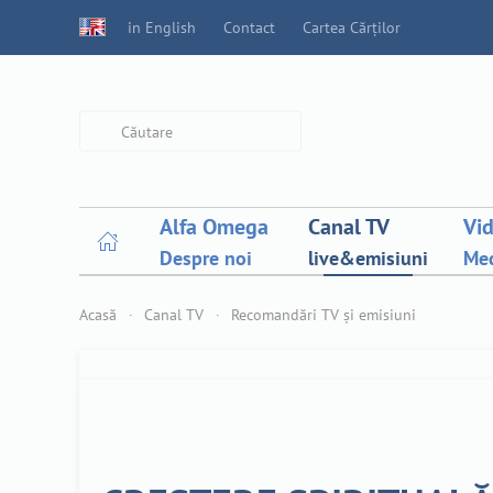
in English
Contact
Cartea Cărților
Type 2 or more characters for
results.
Alfa Omega
Canal TV
Vi
Despre noi
live&emisiuni
Med
Acasă
Canal TV
Recomandări TV și emisiuni