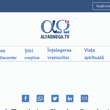
Rugăciun
Înțelegerea
Viața
deo
Știri
vremurilor
spirituală
iacenter
creștine