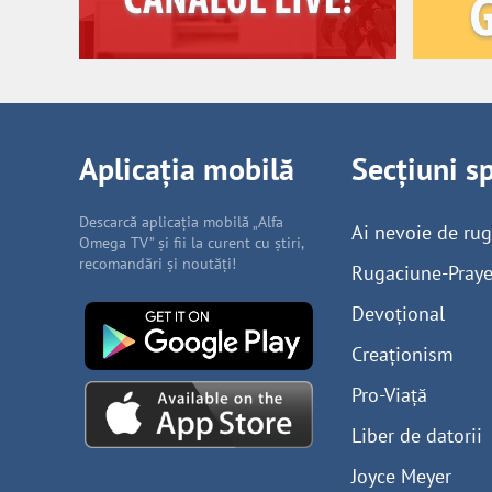
Aplicația mobilă
Secțiuni s
Descarcă aplicația mobilă „Alfa
Ai nevoie de ru
Omega TV” și fii la curent cu știri,
recomandări și noutăți!
Rugaciune-Praye
Devoțional
Creaționism
Pro-Viață
Liber de datorii
Joyce Meyer