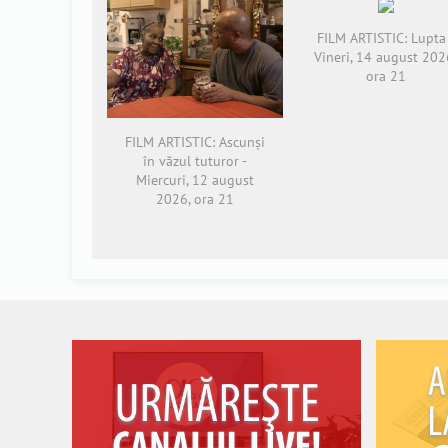
FILM ARTISTIC: Lupta 
Vineri, 14 august 202
ora 21
FILM ARTISTIC: Ascunși
în văzul tuturor -
Miercuri, 12 august
2026, ora 21