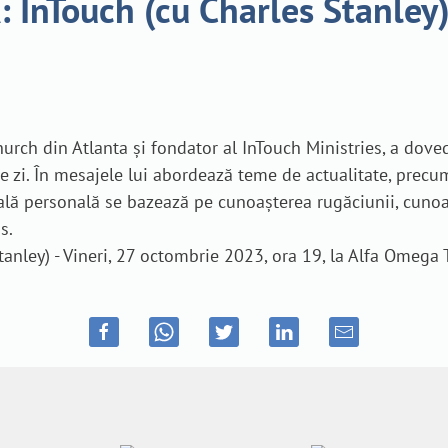
nTouch (cu Charles Stanley) 
 Church din Atlanta și fondator al InTouch Ministries, a dov
 zi. În mesajele lui abordează teme de actualitate, precum: 
uală personală se bazează pe cunoașterea rugăciunii, cuno
s.
nley) - Vineri, 27 octombrie 2023, ora 19, la Alfa Omega 