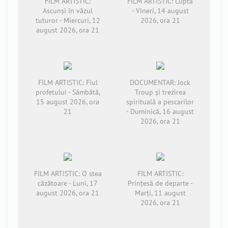
FILM ARTISTIC:
FILM ARTISTIC: Lupta
Ascunși în văzul
- Vineri, 14 august
tuturor - Miercuri, 12
2026, ora 21
august 2026, ora 21
FILM ARTISTIC: Fiul
DOCUMENTAR: Jock
profetului - Sâmbătă,
Troup și trezirea
15 august 2026, ora
spirituală a pescarilor
21
- Duminică, 16 august
2026, ora 21
FILM ARTISTIC: O stea
FILM ARTISTIC:
căzătoare - Luni, 17
Prințesă de departe -
august 2026, ora 21
Marți, 11 august
2026, ora 21