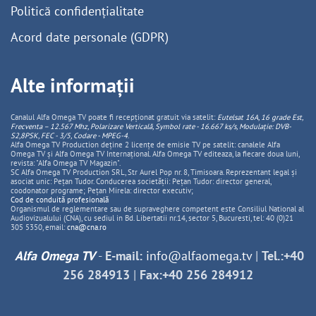
Politică confidențialitate
Acord date personale (GDPR)
Alte informații
Canalul Alfa Omega TV poate fi recepționat gratuit via satelit:
Eutelsat 16A, 16 grade Est,
Frecventa – 12.567 Mhz, Polarizare
Vertica
lă, Symbol rate - 16.667 ks/s, Modulație: DVB-
S2,8PSK, FEC - 3/5, Codare - MPEG-4
.
Alfa Omega TV Production deține 2 licențe de emisie TV pe satelit: canalele Alfa
Omega TV și Alfa Omega TV Internațional. Alfa Omega TV editeaza, la fiecare doua luni,
revista: "Alfa Omega TV Magazin".
SC Alfa Omega TV Production SRL, Str Aurel Pop nr. 8, Timisoara. Reprezentant legal și
asociat unic: Pețan Tudor. Conducerea societății: Pețan Tudor: director general,
coodonator programe; Pețan Mirela: director executiv;
Cod de conduită profesională
Organismul de reglementare sau de supraveghere competent este Consiliul National al
Audiovizualului (CNA), cu sediul in Bd. Libertatii nr.14, sector 5, Bucuresti, tel: 40 (0)21
305 5350, email:
cna@cna.ro
Alfa Omega TV
-
E-mail:
info@alfaomega.tv
|
Tel.:+40
256 284913
|
Fax:+40 256 284912