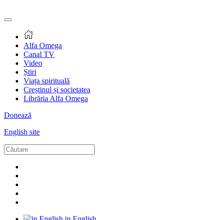
Alfa Omega
Canal TV
Video
Știri
Viața spirituală
Creștinul și societatea
Librăria Alfa Omega
Donează
English site
in English