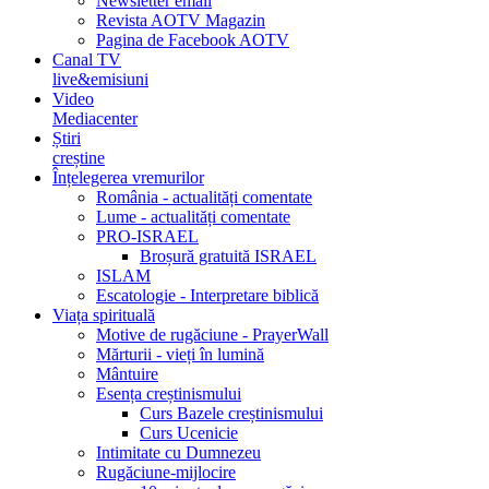
Newsletter email
Revista AOTV Magazin
Pagina de Facebook AOTV
Canal TV
live&emisiuni
Video
Mediacenter
Știri
creștine
Înțelegerea vremurilor
România - actualități comentate
Lume - actualități comentate
PRO-ISRAEL
Broșură gratuită ISRAEL
ISLAM
Escatologie - Interpretare biblică
Viața spirituală
Motive de rugăciune - PrayerWall
Mărturii - vieți în lumină
Mântuire
Esența creștinismului
Curs Bazele creștinismului
Curs Ucenicie
Intimitate cu Dumnezeu
Rugăciune-mijlocire