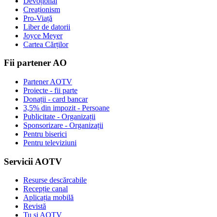
Devoțional
Creaționism
Pro-Viață
Liber de datorii
Joyce Meyer
Cartea Cărților
Fii partener AO
Partener AOTV
Proiecte - fii parte
Donații - card bancar
3,5% din impozit - Persoane
Publicitate - Organizații
Sponsorizare - Organizații
Pentru biserici
Pentru televiziuni
Servicii AOTV
Resurse descărcabile
Recepție canal
Aplicația mobilă
Revistă
Tu și AOTV