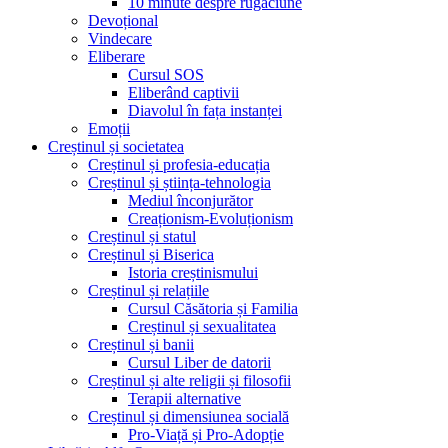
10 minute despre rugăciune
Devoțional
Vindecare
Eliberare
Cursul SOS
Eliberând captivii
Diavolul în fața instanței
Emoții
Creștinul și societatea
Creștinul și profesia-educația
Creștinul și știința-tehnologia
Mediul înconjurător
Creaționism-Evoluționism
Creștinul și statul
Creștinul și Biserica
Istoria creștinismului
Creștinul și relațiile
Cursul Căsătoria și Familia
Creștinul și sexualitatea
Creștinul și banii
Cursul Liber de datorii
Creștinul și alte religii și filosofii
Terapii alternative
Creștinul și dimensiunea socială
Pro-Viață și Pro-Adopție