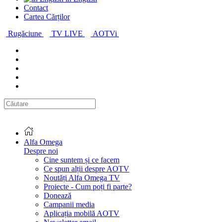
Contact
Cartea Cărților
Rugăciune
TV LIVE
AOTVi
Alfa Omega
Despre noi
Cine suntem și ce facem
Ce spun alții despre AOTV
Noutăți Alfa Omega TV
Proiecte - Cum poți fi parte?
Donează
Campanii media
Aplicația mobilă AOTV