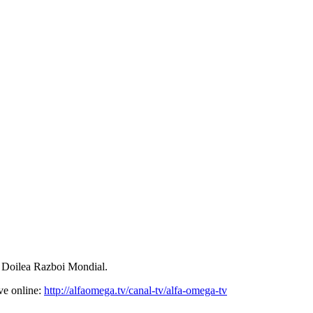
 al Doilea Razboi Mondial.
ve online:
http://alfaomega.tv/canal-tv/alfa-omega-tv