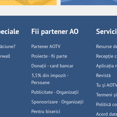
peciale
Fii partener AO
Servic
găciune?
Partener AOTV
Resurse d
rwall
Proiecte - fii parte
Recepție c
Donații - card bancar
Aplicația 
3,5% din impozit -
Revistă
Persoane
Tu și AOT
Publicitate - Organizații
Termeni și
Sponsorizare - Organizații
Politică co
Pentru biserici
Acord dat