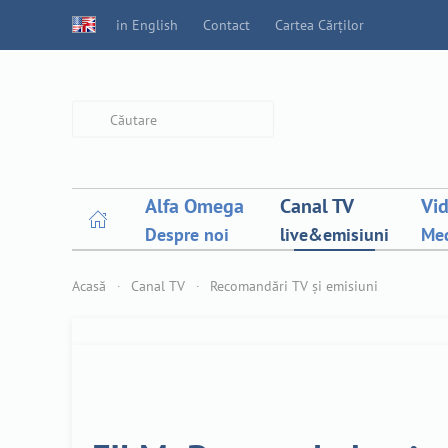
in English
Contact
Cartea Cărților
Type 2 or more characters for
results.
Alfa Omega
Canal TV
Vi
Despre noi
live&emisiuni
Med
Acasă
Canal TV
Recomandări TV și emisiuni