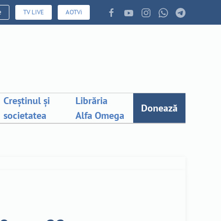
e
TV LIVE
AOTVi
Creștinul și
Librăria
Donează
societatea
Alfa Omega