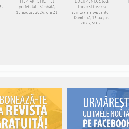
-
FILM ARTISTIC: Fiul
DOCUMENTAR: Jock
6,
profetului - Sâmbătă,
Troup și trezirea
15 august 2026, ora 21
spirituală a pescarilor -
Duminică, 16 august
2026, ora 21