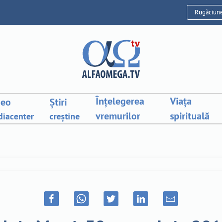
Rugăciun
Înțelegerea
Viața
deo
Știri
vremurilor
spirituală
iacenter
creștine