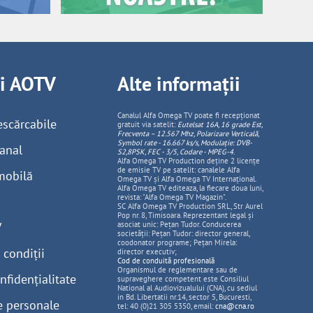
ii AOTV
Alte informații
Canalul Alfa Omega TV poate fi recepționat
escărcabile
gratuit via satelit:
Eutelsat 16A, 16 grade Est,
Frecventa – 12.567 Mhz, Polarizare
Vertica
lă,
Symbol rate - 16.667 ks/s, Modulație: DVB-
anal
S2,8PSK, FEC - 3/5, Codare - MPEG-4
.
Alfa Omega TV Production deține 2 licențe
de emisie TV pe satelit: canalele Alfa
mobilă
Omega TV și Alfa Omega TV Internațional.
Alfa Omega TV editeaza, la fiecare doua luni,
revista: "Alfa Omega TV Magazin".
SC Alfa Omega TV Production SRL, Str Aurel
Pop nr. 8, Timisoara. Reprezentant legal și
V
asociat unic: Pețan Tudor. Conducerea
societății: Pețan Tudor: director general,
coodonator programe; Pețan Mirela:
 condiții
director executiv;
Cod de conduită profesională
Organismul de reglementare sau de
nfidențialitate
supraveghere competent este Consiliul
National al Audiovizualului (CNA), cu sediul
in Bd. Libertatii nr.14, sector 5, Bucuresti,
e personale
tel: 40 (0)21 305 5350, email:
cna@cna.ro