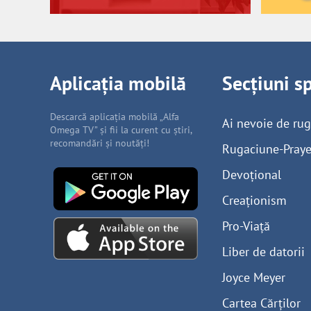
Aplicația mobilă
Secțiuni s
Descarcă aplicația mobilă „Alfa
Ai nevoie de ru
Omega TV” și fii la curent cu știri,
recomandări și noutăți!
Rugaciune-Praye
Devoțional
Creaționism
Pro-Viață
Liber de datorii
Joyce Meyer
Cartea Cărților