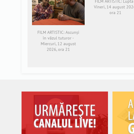
FILM ARTISTIC: Lupta 
Vineri, 14 august 202
ora 21
FILM ARTISTIC: Ascunși
în văzul tuturor -
Miercuri, 12 august
2026, ora 21