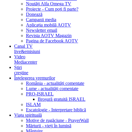
Noutăți Alfa Omega TV
Proiecte - Cum poți fi parte?
Donează
Campanii media
Aplicația mobilă AOTV
Newsletter email
Revista AOTV Magazin
Pagina de Facebook AOTV
Canal TV
live&emisiuni
Video
Mediacenter
Știri
creștine
Înțelegerea vremurilor
România - actualități comentate
Lume - actualități comentate
PRO-ISRAEL
Broșură gratuită ISRAEL
ISLAM
Escatologie - Interpretare biblică
Viața spirituală
Motive de rugăciune - PrayerWall
Mărturii - vieți în lumină
Mântuire