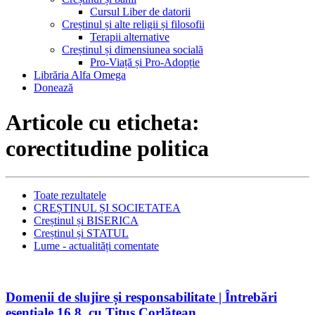
Cursul Liber de datorii
Creștinul și alte religii și filosofii
Terapii alternative
Creștinul și dimensiunea socială
Pro-Viață și Pro-Adopție
Librăria Alfa Omega
Donează
Articole cu eticheta:
corectitudine politica
Toate rezultatele
CREȘTINUL ȘI SOCIETATEA
Creștinul și BISERICA
Creștinul și STATUL
Lume - actualități comentate
Domenii de slujire și responsabilitate | Întrebări
esențiale 16.8, cu Titus Corlățean