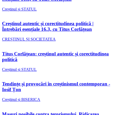
Creștinul și STATUL
Creștinul autentic și corectitudinea politică |
Întrebări esențiale 16.3, cu Titus Corlățean
CREȘTINUL ȘI SOCIETATEA
Titus Corlățean: creștinul autentic și corectitudinea
politică
Creștinul și STATUL
Tendințe și provocări în creștinismul contemporan -
Iosif Țon
Creștinul și BISERICA
Masuri posibile contra terorismului. Ridicarea