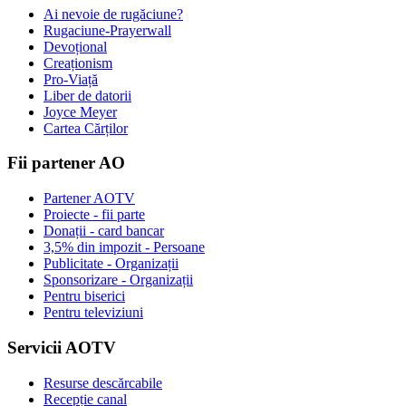
Ai nevoie de rugăciune?
Rugaciune-Prayerwall
Devoțional
Creaționism
Pro-Viață
Liber de datorii
Joyce Meyer
Cartea Cărților
Fii partener AO
Partener AOTV
Proiecte - fii parte
Donații - card bancar
3,5% din impozit - Persoane
Publicitate - Organizații
Sponsorizare - Organizații
Pentru biserici
Pentru televiziuni
Servicii AOTV
Resurse descărcabile
Recepție canal