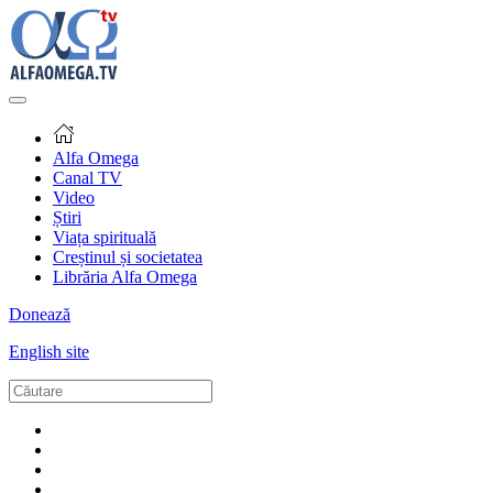
Alfa Omega
Canal TV
Video
Știri
Viața spirituală
Creștinul și societatea
Librăria Alfa Omega
Donează
English site