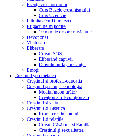
Esența creștinismului
Curs Bazele creștinismului
Curs Ucenicie
Intimitate cu Dumnezeu
Rugăciune-mijlocire
10 minute despre rugăciune
Devoțional
Vindecare
Eliberare
Cursul SOS
Eliberând captivii
Diavolul în fața instanței
Emoții
Creștinul și societatea
Creștinul și profesia-educația
Creștinul și știința-tehnologia
Mediul înconjurător
Creaționism-Evoluționism
Creștinul și statul
Creștinul și Biserica
Istoria creștinismului
Creștinul și relațiile
Cursul Căsătoria și Familia
Creștinul și sexualitatea
Creștinul și banii