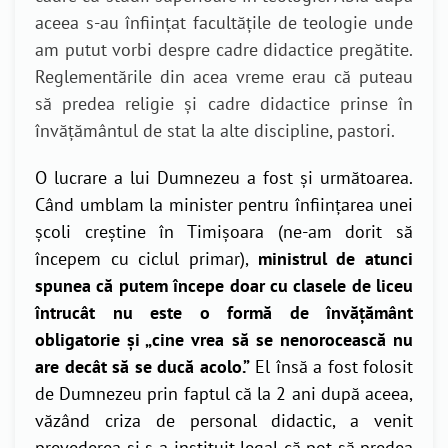
aceea s-au înființat facultățile de teologie unde
am putut vorbi despre cadre didactice pregătite.
Reglementările din acea vreme erau că puteau
să predea religie și cadre didactice prinse în
învățământul de stat la alte discipline, pastori.
O lucrare a lui Dumnezeu a fost și următoarea.
Când umblam la minister pentru înființarea unei
școli creștine în Timișoara (ne-am dorit să
începem cu ciclul primar),
ministrul de atunci
spunea că putem începe doar cu clasele de liceu
întrucât nu este o formă de învățământ
obligatorie și „cine vrea să se nenorocească nu
are decât să se ducă acolo.”
El însă a fost folosit
de Dumnezeu prin faptul că la 2 ani după aceea,
văzând criza de personal didactic, a venit
prevederea și s-a instituit legal că pot să predea