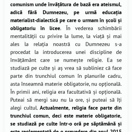
comunism unde învățătura de bază era ateismul,
adică fără Dumnezeu, pe urmă educația
materialist-dialectică pe care o urmam în școli și
obligatoriu în licee
. În vederea schimbării
mentalității cu privire la lume, la viață și mai
ales la relația noastră cu Dumnezeu s-a
procedat la introducerea unei discipline de
învățământ care se numește religie. Ea se
studiază pe culte și aș vrea să subliniez că face
parte din trunchiul comun în planurile cadru,
asta înseamnă materie obligatorie, nu opțională.
În primii ani, religia era facultativă și opțională.
Puteai să mergi sau nu la ore, și puteai să îți
alegi cultul.
Actualmente, religia face parte din
trunchiul comun, deci este materie obligatorie,
se studiază pe culte într-o oră pe săptămână și
este reglementată de o prevedere din anul 2015