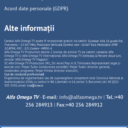
Acord date personale (GDPR)
Alte informații
Canalul Alfa Omega TV poate fi recepționat gratuit via satelit:
Eutelsat 16A, 16 grade Est,
Frecventa – 12.567 Mhz, Polarizare
Vertica
lă, Symbol rate - 16.667 ks/s, Modulație: DVB-
S2,8PSK, FEC - 3/5, Codare - MPEG-4
.
Alfa Omega TV Production deține 2 licențe de emisie TV pe satelit: canalele Alfa
Omega TV și Alfa Omega TV Internațional. Alfa Omega TV editeaza, la fiecare doua luni,
revista: "Alfa Omega TV Magazin".
SC Alfa Omega TV Production SRL, Str Aurel Pop nr. 8, Timisoara. Reprezentant legal și
asociat unic: Pețan Tudor. Conducerea societății: Pețan Tudor: director general,
coodonator programe; Pețan Mirela: director executiv;
Cod de conduită profesională
Organismul de reglementare sau de supraveghere competent este Consiliul National al
Audiovizualului (CNA), cu sediul in Bd. Libertatii nr.14, sector 5, Bucuresti, tel: 40 (0)21
305 5350, email:
cna@cna.ro
Alfa Omega TV
-
E-mail:
info@alfaomega.tv
|
Tel.:+40
256 284913
|
Fax:+40 256 284912