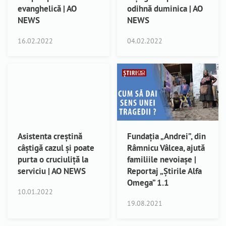
evanghelică | AO
odihnă duminica | AO
NEWS
NEWS
16.02.2022
04.02.2022
Asistenta creștină
Fundația „Andrei”, din
câștigă cazul și poate
Râmnicu Vâlcea, ajută
purta o cruciuliță la
familiile nevoiașe |
serviciu | AO NEWS
Reportaj „Știrile Alfa
Omega” 1.1
10.01.2022
19.08.2021