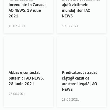
incendiate in Canada |
ajută victimele
AO NEWS, 19 iulie
inundațiilor | AO
2021
NEWS
19.07.2021
19.07.2021
Abbas e contestat
Predicatorul stradal
puternic | AO NEWS,
câștigă cazul de
28 iunie 2021
arestare ilegală | AO
NEWS
28.06.2021
28.06.2021