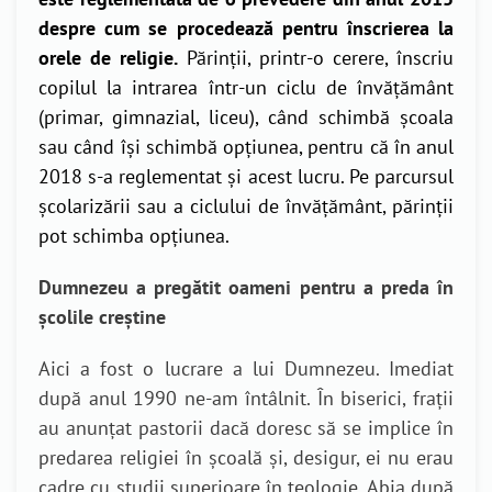
despre cum se procedează pentru înscrierea la
orele de religie.
Părinții, printr-o cerere, înscriu
copilul la intrarea într-un ciclu de învățământ
(primar, gimnazial, liceu), când schimbă școala
sau când își schimbă opțiunea, pentru că în anul
2018 s-a reglementat și acest lucru. Pe parcursul
școlarizării sau a ciclului de învățământ, părinții
pot schimba opțiunea.
Dumnezeu a pregătit oameni pentru a preda în
școlile creștine
Aici a fost o lucrare a lui Dumnezeu. Imediat
după anul 1990 ne-am întâlnit. În biserici, frații
au anunțat pastorii dacă doresc să se implice în
predarea religiei în școală și, desigur, ei nu erau
cadre cu studii superioare în teologie. Abia după