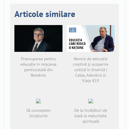
Articole similare
Preocuparea pentru
Nevoia de educație
educație în mișcarea
creștină și acoperire
penticostală din
cultică în biserică |
România
Calea, Adevărul și
Viața 819
Să cunoaștem
De la învățături de
Scripturile
bază la maturitate
spirituală