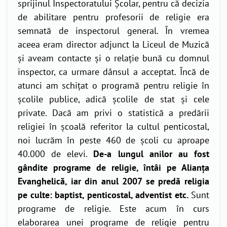
sprijinul Inspectoratului Școlar, pentru că decizia
de abilitare pentru profesorii de religie era
semnată de inspectorul general. În vremea
aceea eram director adjunct la Liceul de Muzică
și aveam contacte și o relație bună cu domnul
inspector, ca urmare dânsul a acceptat. Încă de
atunci am schițat o programă pentru religie în
școlile publice, adică școlile de stat și cele
private. Dacă am privi o statistică a predării
religiei în școală referitor la cultul penticostal,
noi lucrăm în peste 460 de școli cu aproape
40.000 de elevi.
De-a lungul anilor au fost
gândite programe de religie, întâi pe Alianța
Evanghelică, iar din anul 2007 se predă religia
pe culte: baptist, penticostal, adventist etc.
Sunt
programe de religie. Este acum în curs
elaborarea unei programe de religie pentru