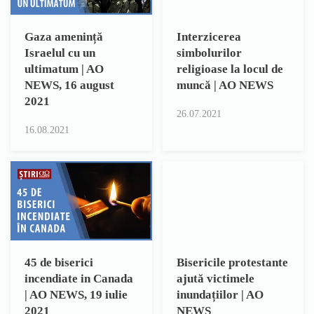
Gaza amenință
Interzicerea
Israelul cu un
simbolurilor
ultimatum | AO
religioase la locul de
NEWS, 16 august
muncă | AO NEWS
2021
26.07.2021
16.08.2021
45 de biserici
Bisericile protestante
incendiate in Canada
ajută victimele
| AO NEWS, 19 iulie
inundațiilor | AO
2021
NEWS