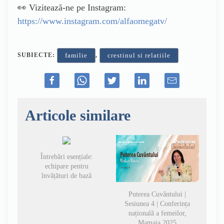
👀 Vizitează-ne pe Instagram:
https://www.instagram.com/alfaomegatv/
SUBIECTE:
,
familie
crestinul si relatiile
Articole similare
Întrebări esențiale:
echipare pentru
învățături de bază
Puterea Cuvântului |
Sesiunea 4 | Conferința
națională a femeilor,
Mamaia 2025