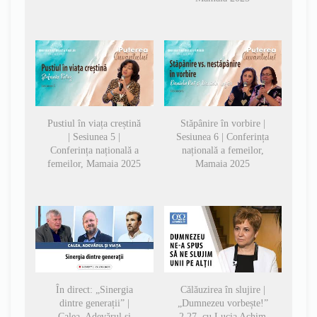
Pustiul în viața creștină
Stăpânire în vorbire |
| Sesiunea 5 |
Sesiunea 6 | Conferința
Conferința națională a
națională a femeilor,
femeilor, Mamaia 2025
Mamaia 2025
În direct: „Sinergia
Călăuzirea în slujire |
dintre generații” |
„Dumnezeu vorbește!”
Calea, Adevărul și
2.27, cu Lucia Achim