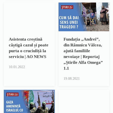
Asistenta creștină
Fundația „Andrei”,
câștigă cazul și poate
din Râmnicu Vâlcea,
purta o cruciuliță la
ajută familiile
serviciu | AO NEWS
nevoiașe | Reportaj
„Știrile Alfa Omega”
10.01.2022
1.1
19.08.2021