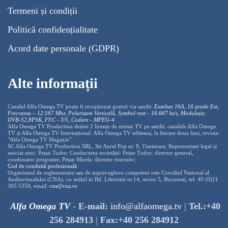
Termeni și condiții
Politică confidențialitate
Acord date personale (GDPR)
Alte informații
Canalul Alfa Omega TV poate fi recepționat gratuit via satelit:
Eutelsat 16A, 16 grade Est,
Frecventa – 12.567 Mhz, Polarizare
Vertica
lă, Symbol rate - 16.667 ks/s, Modulație:
DVB-S2,8PSK, FEC - 3/5, Codare - MPEG-4
.
Alfa Omega TV Production deține 2 licențe de emisie TV pe satelit: canalele Alfa Omega
TV și Alfa Omega TV Internațional. Alfa Omega TV editeaza, la fiecare doua luni, revista:
"Alfa Omega TV Magazin".
SC Alfa Omega TV Production SRL, Str Aurel Pop nr. 8, Timisoara. Reprezentant legal și
asociat unic: Pețan Tudor. Conducerea societății: Pețan Tudor: director general,
coodonator programe; Pețan Mirela: director executiv;
Cod de conduită profesională
Organismul de reglementare sau de supraveghere competent este Consiliul National al
Audiovizualului (CNA), cu sediul in Bd. Libertatii nr.14, sector 5, Bucuresti, tel: 40 (0)21
305 5350, email:
cna@cna.ro
Alfa Omega TV
-
E-mail:
info@alfaomega.tv
|
Tel.:+40
256 284913
|
Fax:+40 256 284912