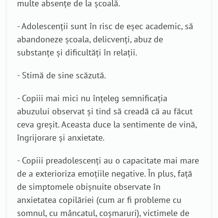
multe absențe de la școală.
- Adolescenții sunt în risc de eșec academic, să
abandoneze școala, delicvenți, abuz de
substanțe și dificultăți în relații.
- Stimă de sine scăzută.
- Copiii mai mici nu înțeleg semnificația
abuzului observat și tind să creadă că au făcut
ceva greșit. Aceasta duce la sentimente de vină,
îngrijorare și anxietate.
- Copiii preadolescenți au o capacitate mai mare
de a exterioriza emoțiile negative. În plus, față
de simptomele obișnuite observate în
anxietatea copilăriei (cum ar fi probleme cu
somnul, cu mâncatul, coșmaruri), victimele de