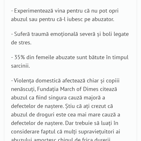
- Experimentează vina pentru că nu pot opri
abuzul sau pentru că-l iubesc pe abuzator.
- Suferă traumă emoțională severă și boli legate
de stres.
- 35% din femeile abuzate sunt bătute în timpul
sarcinii.
- Violența domestică afectează chiar și copiii
nenăscuți, Fundația March of Dimes citează
abuzul ca fiind singura cauză majoră a
defectelor de naștere. Știu că ați crezut că
abuzul de droguri este cea mai mare cauză a
defectelor de naștere. Dar trebuie să luați în
considerare faptul că mulți supraviețuitori ai
abuzului amorțesc chinul de frica durerii