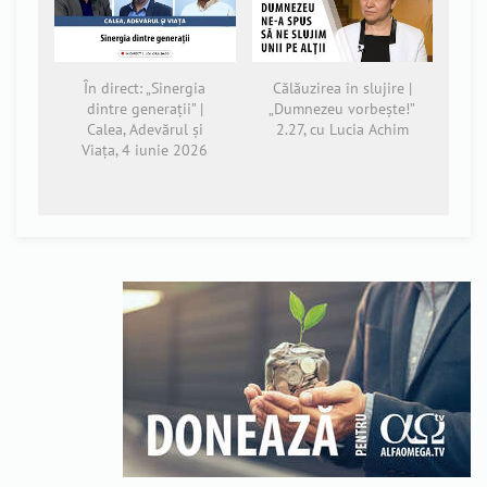
În direct: „Sinergia
Călăuzirea în slujire |
dintre generații” |
„Dumnezeu vorbește!”
Calea, Adevărul și
2.27, cu Lucia Achim
Viața, 4 iunie 2026