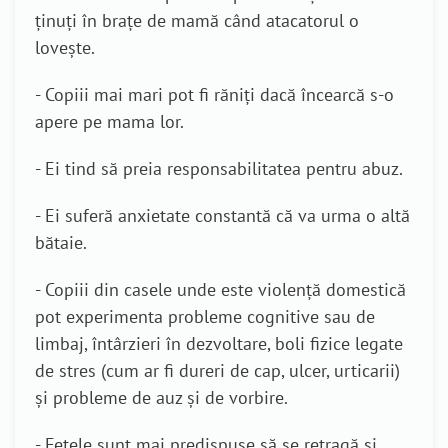
ținuți în brațe de mamă când atacatorul o
lovește.
- Copiii mai mari pot fi răniți dacă încearcă s-o
apere pe mama lor.
- Ei tind să preia responsabilitatea pentru abuz.
- Ei suferă anxietate constantă că va urma o altă
bătaie.
- Copiii din casele unde este violență domestică
pot experimenta probleme cognitive sau de
limbaj, întârzieri în dezvoltare, boli fizice legate
de stres (cum ar fi dureri de cap, ulcer, urticarii)
și probleme de auz și de vorbire.
- Fetele sunt mai predispuse să se retragă și