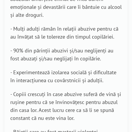
emoționale și devastării care îi bântuie cu alcool
și alte droguri.
- Mulți adulți rămân în relații abuzive pentru că
au învățat să le tolereze din timpul copilăriei.
- 90% din părinții abuzivi și/sau neglijenți au
fost abuzați și/sau neglijați în copilărie.
- Experimentează izolarea socială și dificultate
în interacțiunea cu covârstnicii și adulții.
- Copiii crescuți în case abuzive suferă de vină și
rușine pentru că se învinovățesc pentru abuzul
din casa lor. Acest lucru cere ca să li se spună
constant că nu este vina lor.
- Băieții care au fost martorii violenței