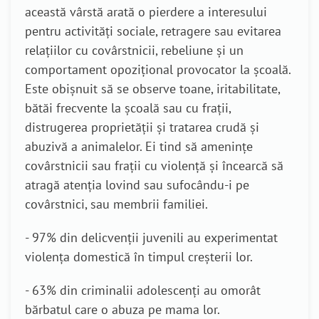
această vârstă arată o pierdere a interesului
pentru activități sociale, retragere sau evitarea
relațiilor cu covârstnicii, rebeliune și un
comportament opozițional provocator la școală.
Este obișnuit să se observe toane, iritabilitate,
bătăi frecvente la școală sau cu frații,
distrugerea proprietății și tratarea crudă şi
abuzivă a animalelor. Ei tind să amenințe
covârstnicii sau frații cu violență și încearcă să
atragă atenția lovind sau sufocându-i pe
covârstnici, sau membrii familiei.
- 97% din delicvenții juvenili au experimentat
violența domestică în timpul creșterii lor.
- 63% din criminalii adolescenți au omorât
bărbatul care o abuza pe mama lor.