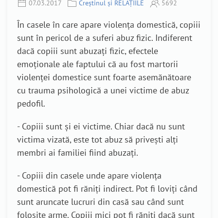
07.03.2017
Creștinul și RELAȚIILE
5692
În casele în care apare violența domestică, copiii
sunt în pericol de a suferi abuz fizic. Indiferent
dacă copiii sunt abuzați fizic, efectele
emoționale ale faptului că au fost martorii
violenței domestice sunt foarte asemănătoare
cu trauma psihologică a unei victime de abuz
pedofil.
- Copiii sunt și ei victime. Chiar dacă nu sunt
victima vizată, este tot abuz să privești alți
membri ai familiei fiind abuzați.
- Copiii din casele unde apare violența
domestică pot fi răniți indirect. Pot fi loviți când
sunt aruncate lucruri din casă sau când sunt
folosite arme. Copiii mici pot fi răniți dacă sunt