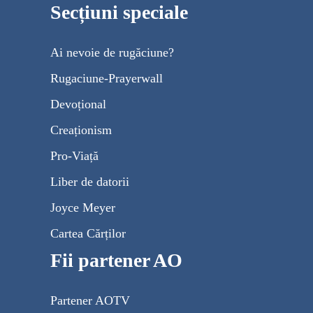
Secțiuni speciale
Ai nevoie de rugăciune?
Rugaciune-Prayerwall
Devoțional
Creaționism
Pro-Viață
Liber de datorii
Joyce Meyer
Cartea Cărților
Fii partener AO
Partener AOTV