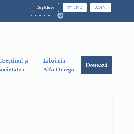
Rugăciune
TV LIVE
AOTVi
Creștinul și
Librăria
Donează
societatea
Alfa Omega