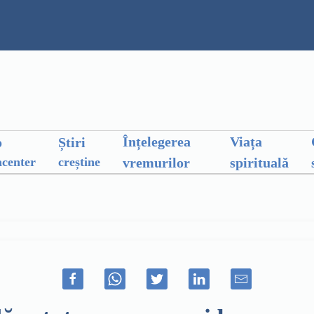
Înțelegerea
Viața
o
Știri
vremurilor
spirituală
center
creștine