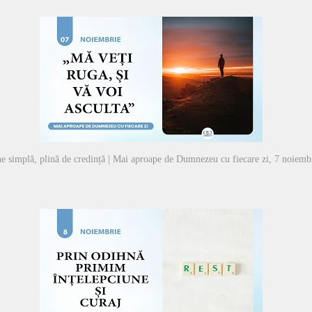
e simplă, plină de credință | Mai aproape de Dumnezeu cu fiecare zi, 7 noiemb