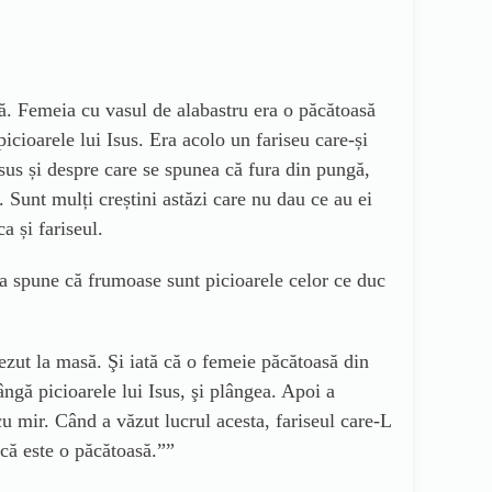
ră. Femeia cu vasul de alabastru era o păcătoasă
picioarele lui Isus. Era acolo un fariseu care-și
Isus și despre care se spunea că fura din pungă,
. Sunt mulți creștini astăzi care nu dau ce au ei
a și fariseul.
lia spune că frumoase sunt picioarele celor ce duc
şezut la masă. Şi iată că o femeie păcătoasă din
lângă picioarele lui Isus, şi plângea. Apoi a
 cu mir. Când a văzut lucrul acesta, fariseul care-L
 că este o păcătoasă.””