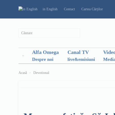
in English
Contact
Cartea Cărților
Alfa Omega
Canal TV
Vide
Despre noi
live&emisiuni
Media
Acasă
Devotional