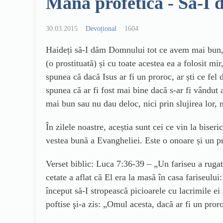
Mana profetică - Să-I 
30.03.2015
Devoțional
1604
Haideți să-I dăm Domnului tot ce avem mai bun, fi
(o prostituată) și cu toate acestea ea a folosit mi
spunea că dacă Isus ar fi un proroc, ar ști ce fel
spunea că ar fi fost mai bine dacă s-ar fi vândut a
mai bun sau nu dau deloc, nici prin slujirea lor, 
În zilele noastre, aceștia sunt cei ce vin la bise
vestea bună a Evangheliei. Este o onoare și un pr
Verset biblic: Luca 7:36-39 – „Un fariseu a rugat 
cetate a aflat că El era la masă în casa fariseului
început să-I stropească picioarele cu lacrimile ei 
poftise şi-a zis: „Omul acesta, dacă ar fi un proro