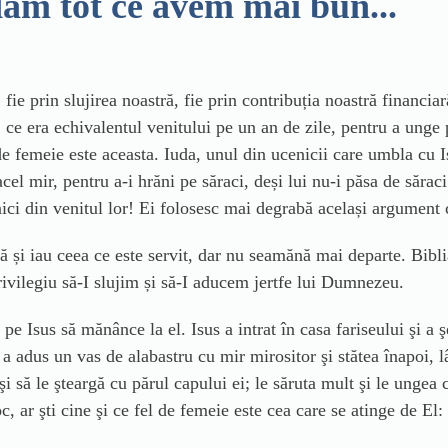
dăm tot ce avem mai bun...
e prin slujirea noastră, fie prin contribuția noastră financia
r, ce era echivalentul venitului pe un an de zile, pentru a unge 
 de femeie este aceasta. Iuda, unul din ucenicii care umbla cu 
cel mir, pentru a-i hrăni pe săraci, deși lui nu-i păsa de săraci
nici din venitul lor! Ei folosesc mai degrabă același argument c
rică și iau ceea ce este servit, dar nu seamănă mai departe. Bib
ivilegiu să-I slujim și să-I aducem jertfe lui Dumnezeu.
pe Isus să mănânce la el. Isus a intrat în casa fariseului şi a 
: a adus un vas de alabastru cu mir mirositor şi stătea înapoi, 
şi să le şteargă cu părul capului ei; le săruta mult şi le ungea
c, ar şti cine şi ce fel de femeie este cea care se atinge de El: