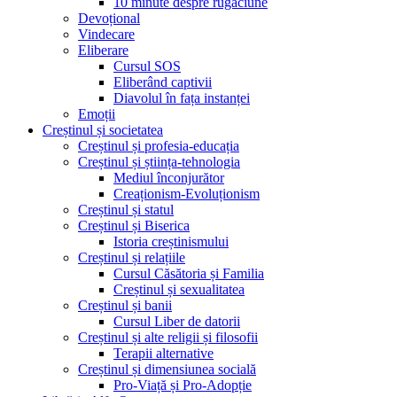
10 minute despre rugăciune
Devoțional
Vindecare
Eliberare
Cursul SOS
Eliberând captivii
Diavolul în fața instanței
Emoții
Creștinul și societatea
Creștinul și profesia-educația
Creștinul și știința-tehnologia
Mediul înconjurător
Creaționism-Evoluționism
Creștinul și statul
Creștinul și Biserica
Istoria creștinismului
Creștinul și relațiile
Cursul Căsătoria și Familia
Creștinul și sexualitatea
Creștinul și banii
Cursul Liber de datorii
Creștinul și alte religii și filosofii
Terapii alternative
Creștinul și dimensiunea socială
Pro-Viață și Pro-Adopție