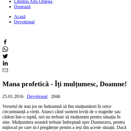
Librăria Alfa Omega
Donează
Acasă
Devotional
Mana profetică - Îți mulțumesc, Doamne!
25.01.2016
Devoțional
2046
Versetul de mai jos ne îndeamnă să fim mulțumitori în orice
circumstanță a vieții. Atunci când suntem loviți de o tragedie sau
cădem într-o ispită, noi nu trebuie să mulțumim pentru situația în
sine. Mulțumirea noastră trebuie îndreptată spre Dumnezeu, pentru
mijlocul pe care ni-l pregătește pentru a ieși din aceste situații. Dacă