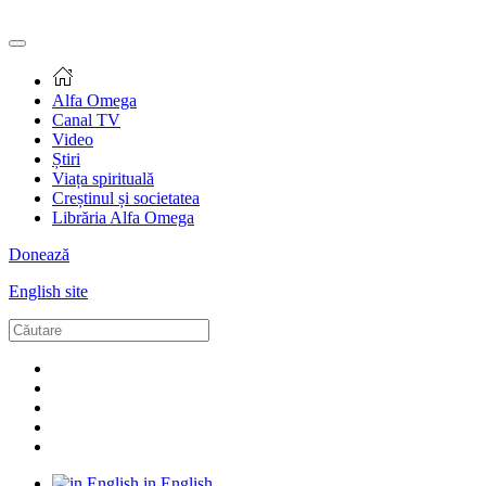
Alfa Omega
Canal TV
Video
Știri
Viața spirituală
Creștinul și societatea
Librăria Alfa Omega
Donează
English site
in English