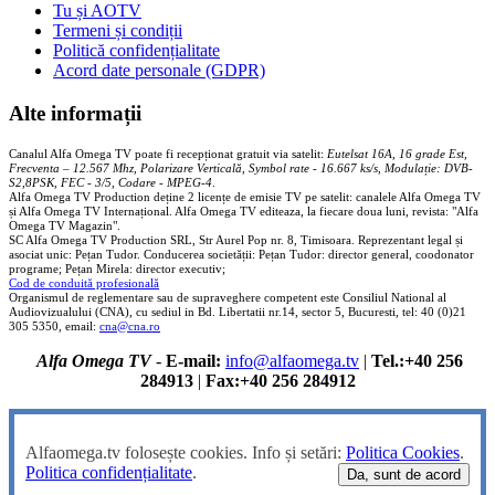
Tu și AOTV
Termeni și condiții
Politică confidențialitate
Acord date personale (GDPR)
Alte informații
Canalul Alfa Omega TV poate fi recepționat gratuit via satelit:
Eutelsat 16A, 16 grade Est,
Frecventa – 12.567 Mhz, Polarizare
Vertica
lă, Symbol rate - 16.667 ks/s, Modulație: DVB-
S2,8PSK, FEC - 3/5, Codare - MPEG-4
.
Alfa Omega TV Production deține 2 licențe de emisie TV pe satelit: canalele Alfa Omega TV
și Alfa Omega TV Internațional. Alfa Omega TV editeaza, la fiecare doua luni, revista: "Alfa
Omega TV Magazin".
SC Alfa Omega TV Production SRL, Str Aurel Pop nr. 8, Timisoara. Reprezentant legal și
asociat unic: Pețan Tudor. Conducerea societății: Pețan Tudor: director general, coodonator
programe; Pețan Mirela: director executiv;
Cod de conduită profesională
Organismul de reglementare sau de supraveghere competent este Consiliul National al
Audiovizualului (CNA), cu sediul in Bd. Libertatii nr.14, sector 5, Bucuresti, tel: 40 (0)21
305 5350, email:
cna@cna.ro
Alfa Omega TV
-
E-mail:
info@alfaomega.tv
|
Tel.:+40 256
284913
|
Fax:+40 256 284912
Alfaomega.tv folosește cookies. Info și setări:
Politica Cookies
.
Politica confidențialitate
.
Da, sunt de acord