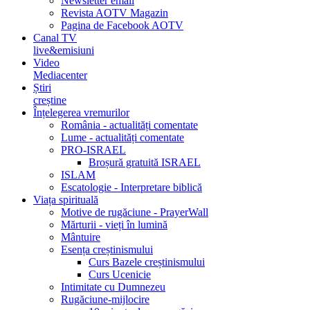
Newsletter email
Revista AOTV Magazin
Pagina de Facebook AOTV
Canal TV
live&emisiuni
Video
Mediacenter
Știri
creștine
Înțelegerea vremurilor
România - actualități comentate
Lume - actualități comentate
PRO-ISRAEL
Broșură gratuită ISRAEL
ISLAM
Escatologie - Interpretare biblică
Viața spirituală
Motive de rugăciune - PrayerWall
Mărturii - vieți în lumină
Mântuire
Esența creștinismului
Curs Bazele creștinismului
Curs Ucenicie
Intimitate cu Dumnezeu
Rugăciune-mijlocire