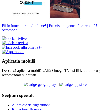
Fii în lume, dar nu din lume! | Promisiuni pentru fiecare zi, 25
octombrie
Aplicația mobilă
Descarcă aplicația mobilă „Alfa Omega TV” și fii la curent cu știri,
recomandări și noutăți!
Secțiuni speciale
Ai nevoie de rugăciune?
Rugaciune-Prayerwall