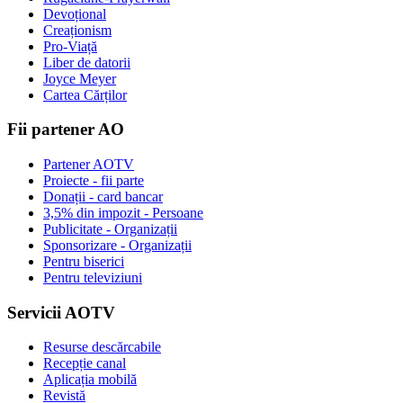
Devoțional
Creaționism
Pro-Viață
Liber de datorii
Joyce Meyer
Cartea Cărților
Fii partener AO
Partener AOTV
Proiecte - fii parte
Donații - card bancar
3,5% din impozit - Persoane
Publicitate - Organizații
Sponsorizare - Organizații
Pentru biserici
Pentru televiziuni
Servicii AOTV
Resurse descărcabile
Recepție canal
Aplicația mobilă
Revistă