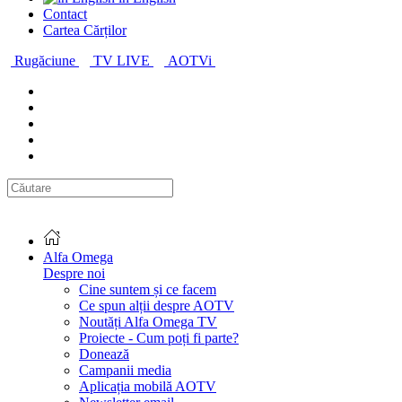
Contact
Cartea Cărților
Rugăciune
TV LIVE
AOTVi
Alfa Omega
Despre noi
Cine suntem și ce facem
Ce spun alții despre AOTV
Noutăți Alfa Omega TV
Proiecte - Cum poți fi parte?
Donează
Campanii media
Aplicația mobilă AOTV