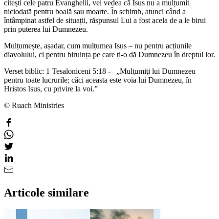
citești cele patru Evanghelii, vei vedea că Isus nu a mulțumit
niciodată pentru boală sau moarte. În schimb, atunci când a
întâmpinat astfel de situații, răspunsul Lui a fost acela de a le birui
prin puterea lui Dumnezeu.
Mulțumește, așadar, cum mulțumea Isus – nu pentru acțiunile
diavolului, ci pentru biruința pe care ți-o dă Dumnezeu în dreptul lor.
Verset biblic: 1 Tesaloniceni 5:18 - „Mulţumiţi lui Dumnezeu
pentru toate lucrurile; căci aceasta este voia lui Dumnezeu, în
Hristos Isus, cu privire la voi.”
© Ruach Ministries
Articole similare