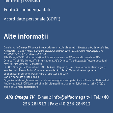
Termeni și condiții
Politică confidențialitate
Acord date personale (GDPR)
Alte informații
Canalul Alfa Omega TV poate fi recepționat gratuit via satelit:
Eutelsat 16A, 16 grade Est,
Frecventa – 12.567 Mhz, Polarizare
Vertica
lă, Symbol rate - 16.667 ks/s, Modulație: DVB-
S2,8PSK, FEC - 3/5, Codare - MPEG-4
.
Alfa Omega TV Production deține 2 licențe de emisie TV pe satelit: canalele Alfa
Omega TV și Alfa Omega TV Internațional. Alfa Omega TV editeaza, la fiecare doua luni,
revista: "Alfa Omega TV Magazin".
SC Alfa Omega TV Production SRL, Str Aurel Pop nr. 8, Timisoara. Reprezentant legal și
asociat unic: Pețan Tudor. Conducerea societății: Pețan Tudor: director general,
coodonator programe; Pețan Mirela: director executiv;
Cod de conduită profesională
Organismul de reglementare sau de supraveghere competent este Consiliul National al
Audiovizualului (CNA), cu sediul in Bd. Libertatii nr.14, sector 5, Bucuresti, tel: 40 (0)21
305 5350, email:
cna@cna.ro
Alfa Omega TV
-
E-mail:
info@alfaomega.tv
|
Tel.:+40
256 284913
|
Fax:+40 256 284912