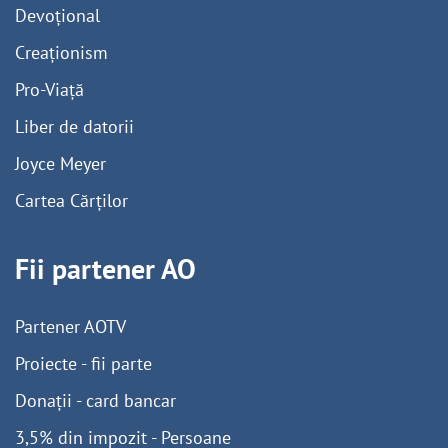
Devoțional
Creaționism
Pro-Viață
Liber de datorii
Joyce Meyer
Cartea Cărților
Fii partener AO
Partener AOTV
Proiecte - fii parte
Donații - card bancar
3,5% din impozit - Persoane