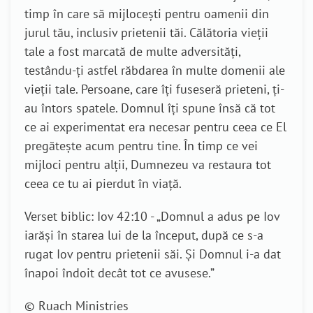
timp în care să mijlocești pentru oamenii din
jurul tău, inclusiv prietenii tăi. Călătoria vieții
tale a fost marcată de multe adversități,
testându-ți astfel răbdarea în multe domenii ale
vieții tale. Persoane, care îți fuseseră prieteni, ți-
au întors spatele. Domnul îți spune însă că tot
ce ai experimentat era necesar pentru ceea ce El
pregătește acum pentru tine. În timp ce vei
mijloci pentru alții, Dumnezeu va restaura tot
ceea ce tu ai pierdut în viață.
Verset biblic: Iov 42:10 - „Domnul a adus pe Iov
iarăşi în starea lui de la început, după ce s-a
rugat Iov pentru prietenii săi. Şi Domnul i-a dat
înapoi îndoit decât tot ce avusese.”
© Ruach Ministries