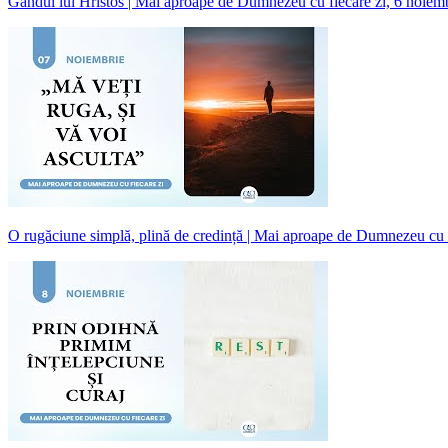
Gândul lui Hristos | Mai aproape de Dumnezeu cu fiecare zi, 6 noiem
O rugăciune simplă, plină de credință | Mai aproape de Dumnezeu cu 