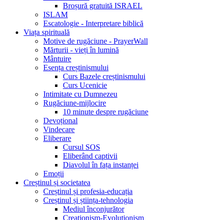
Broșură gratuită ISRAEL
ISLAM
Escatologie - Interpretare biblică
Viața spirituală
Motive de rugăciune - PrayerWall
Mărturii - vieți în lumină
Mântuire
Esența creștinismului
Curs Bazele creștinismului
Curs Ucenicie
Intimitate cu Dumnezeu
Rugăciune-mijlocire
10 minute despre rugăciune
Devoțional
Vindecare
Eliberare
Cursul SOS
Eliberând captivii
Diavolul în fața instanței
Emoții
Creștinul și societatea
Creștinul și profesia-educația
Creștinul și știința-tehnologia
Mediul înconjurător
Creaționism-Evoluționism