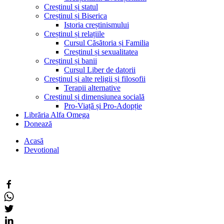
Creștinul și statul
Creștinul și Biserica
Istoria creștinismului
Creștinul și relațiile
Cursul Căsătoria și Familia
Creștinul și sexualitatea
Creștinul și banii
Cursul Liber de datorii
Creștinul și alte religii și filosofii
Terapii alternative
Creștinul și dimensiunea socială
Pro-Viață și Pro-Adopție
Librăria Alfa Omega
Donează
Acasă
Devotional