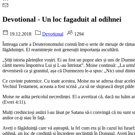
Devotional - Un loc fagaduit al odihnei
19.12.2018
Devoțional
1294
Întreaga carte a Deuteronomului constă într-o serie de mesaje de rămas b
făgăduinţei. El reamintește noii generații importanța ascultării.
„Știți istoria părinților voștri. Ei au fost un popor ales și uns de Dumne
cârtit mereu împotriva Lui și L-au întristat”. Moise continuă: „La urmă
deveniseră ca şi granitul, așa că Dumnezeu le-a spus: „Nici unul dintre 
Ce cuvinte puternice. Cu toate acestea, Moise nu se adresa doar acelei no
Vechiul Testament, aceasta a fost scrisă „ca să ne slujească drept pilde 
Moise ne arăta pericolul necredinței. El a avertizat că, dacă nu luăm a
(Evrei 4:11).
Mulți credincioși astăzi l-au lăsat pe Satana să-i convingă că nu sunt s
anilor ce-ţi stau în faţă.
Aveți o făgăduinţă care vă așteaptă, la fel cum era şi în cazul lui Is
odihnă, un loc de credință și încredere neclintită în Domnul. Aveți înc