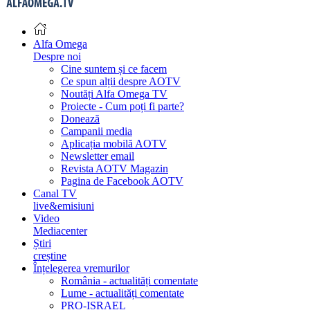
Alfa Omega
Despre noi
Cine suntem și ce facem
Ce spun alții despre AOTV
Noutăți Alfa Omega TV
Proiecte - Cum poți fi parte?
Donează
Campanii media
Aplicația mobilă AOTV
Newsletter email
Revista AOTV Magazin
Pagina de Facebook AOTV
Canal TV
live&emisiuni
Video
Mediacenter
Știri
creștine
Înțelegerea vremurilor
România - actualități comentate
Lume - actualități comentate
PRO-ISRAEL