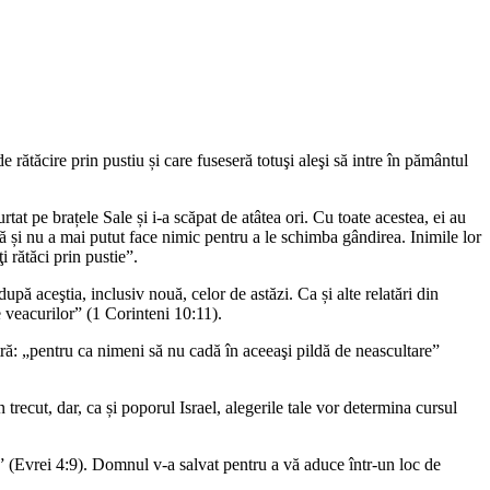
rătăcire prin pustiu și care fuseseră totuşi aleşi să intre în pământul
tat pe brațele Sale și i-a scăpat de atâtea ori. Cu toate acestea, ei au
ă și nu a mai putut face nimic pentru a le schimba gândirea. Inimile lor
 rătăci prin pustie”.
upă aceştia, inclusiv nouă, celor de astăzi. Ca și alte relatări din
le veacurilor” (1 Corinteni 10:11).
tră: „pentru ca nimeni să nu cadă în aceeaşi pildă de neascultare”
trecut, dar, ca și poporul Israel, alegerile tale vor determina cursul
” (Evrei 4:9). Domnul v-a salvat pentru a vă aduce într-un loc de