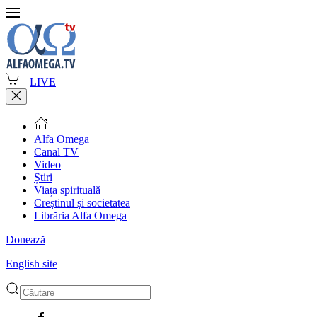
LIVE
Alfa Omega
Canal TV
Video
Știri
Viața spirituală
Creștinul și societatea
Librăria Alfa Omega
Donează
English site