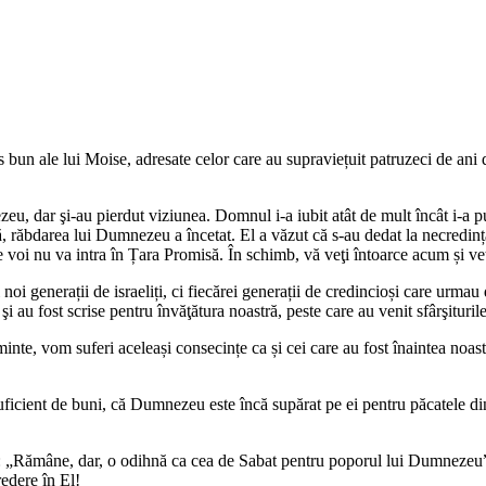
un ale lui Moise, adresate celor care au supraviețuit patruzeci de ani de 
zeu, dar şi-au pierdut viziunea. Domnul i-a iubit atât de mult încât i-a pur
, răbdarea lui Dumnezeu a încetat. El a văzut că s-au dedat la necredinț
voi nu va intra în Țara Promisă. În schimb, vă veţi întoarce acum și veţi
i generații de israeliți, ci fiecărei generații de credincioși care urmau d
şi au fost scrise pentru învăţătura noastră, peste care au venit sfârşituri
minte, vom suferi aceleași consecințe ca și cei care au fost înaintea noas
uficient de buni, că Dumnezeu este încă supărat pe ei pentru păcatele din 
rael: „Rămâne, dar, o odihnă ca cea de Sabat pentru poporul lui Dumnezeu
redere în El!