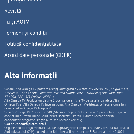
Revistă
Tu și AOTV
Termeni și condiții
Politică confidențialitate
Acord date personale (GDPR)
Alte informații
Canalul Alfa Omega TV poate fi recepționat gratuit via satelit:
Eutelsat 16A, 16 grade Est,
Frecventa – 12.567 Mhz, Polarizare
Vertica
lă, Symbol rate - 16.667 ks/s, Modulație: DVB-
S2,8PSK, FEC - 3/5, Codare - MPEG-4
.
Alfa Omega TV Production deține 2 licențe de emisie TV pe satelit: canalele Alfa
Omega TV și Alfa Omega TV Internațional. Alfa Omega TV editeaza, la fiecare doua luni,
revista: "Alfa Omega TV Magazin".
SC Alfa Omega TV Production SRL, Str Aurel Pop nr. 8, Timisoara. Reprezentant legal și
asociat unic: Pețan Tudor. Conducerea societății: Pețan Tudor: director general,
coodonator programe; Pețan Mirela: director executiv;
Cod de conduită profesională
Organismul de reglementare sau de supraveghere competent este Consiliul National al
Audiovizualului (CNA), cu sediul in Bd. Libertatii nr.14, sector 5, Bucuresti, tel: 40 (0)21