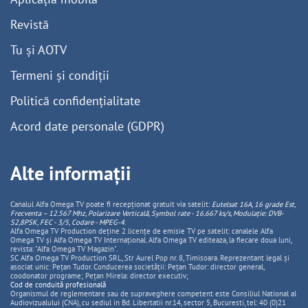
Revistă
Tu și AOTV
Termeni și condiții
Politică confidențialitate
Acord date personale (GDPR)
Alte informații
Canalul Alfa Omega TV poate fi recepționat gratuit via satelit:
Eutelsat 16A, 16 grade Est,
Frecventa – 12.567 Mhz, Polarizare
Vertica
lă, Symbol rate - 16.667 ks/s, Modulație: DVB-
S2,8PSK, FEC - 3/5, Codare - MPEG-4
.
Alfa Omega TV Production deține 2 licențe de emisie TV pe satelit: canalele Alfa
Omega TV și Alfa Omega TV Internațional. Alfa Omega TV editeaza, la fiecare doua luni,
revista: "Alfa Omega TV Magazin".
SC Alfa Omega TV Production SRL, Str Aurel Pop nr. 8, Timisoara. Reprezentant legal și
asociat unic: Pețan Tudor. Conducerea societății: Pețan Tudor: director general,
coodonator programe; Pețan Mirela: director executiv;
Cod de conduită profesională
Organismul de reglementare sau de supraveghere competent este Consiliul National al
Audiovizualului (CNA), cu sediul in Bd. Libertatii nr.14, sector 5, Bucuresti, tel: 40 (0)21