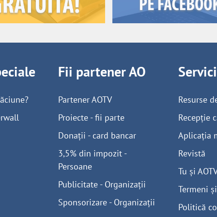
peciale
Fii partener AO
Servic
găciune?
Partener AOTV
Resurse d
rwall
Proiecte - fii parte
Recepție c
Donații - card bancar
Aplicația 
3,5% din impozit -
Revistă
Persoane
Tu și AOT
Publicitate - Organizații
Termeni și
Sponsorizare - Organizații
Politică co