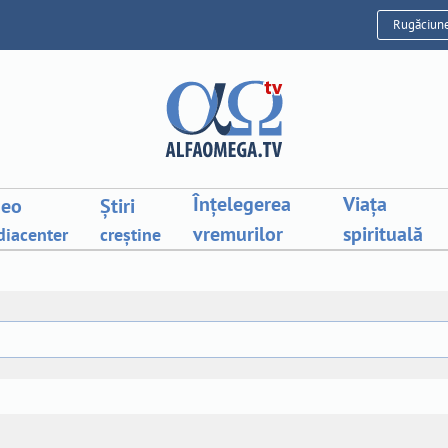
Rugăciun
Înțelegerea
Viața
deo
Știri
vremurilor
spirituală
iacenter
creștine