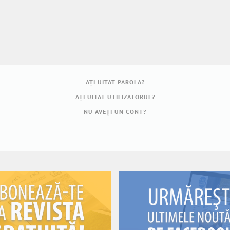
AŢI UITAT PAROLA?
AŢI UITAT UTILIZATORUL?
NU AVEȚI UN CONT?