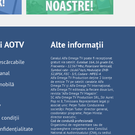
ii AOTV
Alte informații
Canalul Alfa Omega TV poate fi recepționat
escărcabile
gratuit via satelit:
Eutelsat 16A, 16 grade Est,
Frecventa – 12.567 Mhz, Polarizare
Vertica
lă,
Symbol rate - 16.667 ks/s, Modulație: DVB-
anal
S2,8PSK, FEC - 3/5, Codare - MPEG-4
.
Alfa Omega TV Production deține 2 licențe
de emisie TV pe satelit: canalele Alfa
mobilă
Omega TV și Alfa Omega TV Internațional.
Alfa Omega TV editeaza, la fiecare doua luni,
revista: "Alfa Omega TV Magazin".
SC Alfa Omega TV Production SRL, Str Aurel
Pop nr. 8, Timisoara. Reprezentant legal și
V
asociat unic: Pețan Tudor. Conducerea
societății: Pețan Tudor: director general,
coodonator programe; Pețan Mirela:
 condiții
director executiv;
Cod de conduită profesională
Organismul de reglementare sau de
nfidențialitate
supraveghere competent este Consiliul
National al Audiovizualului (CNA), cu sediul