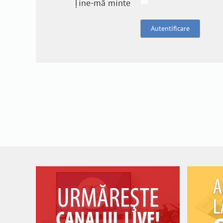
Ține-mă minte
Autentificare