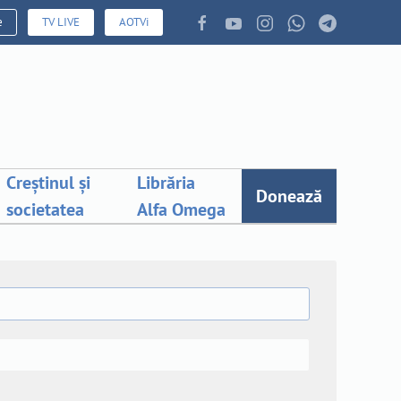
e
TV LIVE
AOTVi
Creștinul și
Librăria
Donează
societatea
Alfa Omega