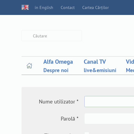
in English
Contact
Cartea Cărților
Type 2 or more characters for
results.
Alfa Omega
Canal TV
Vi
Despre noi
live&emisiuni
Med
Nume utilizator
*
Parolă
*