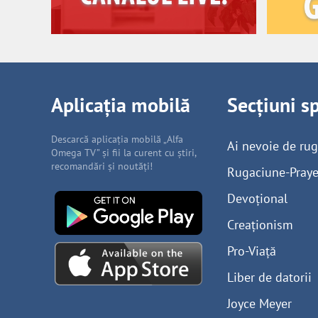
Aplicația mobilă
Secțiuni s
Descarcă aplicația mobilă „Alfa
Ai nevoie de ru
Omega TV” și fii la curent cu știri,
recomandări și noutăți!
Rugaciune-Praye
Devoțional
Creaționism
Pro-Viață
Liber de datorii
Joyce Meyer