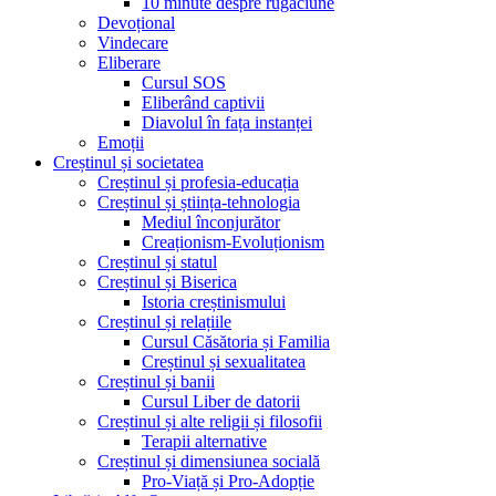
10 minute despre rugăciune
Devoțional
Vindecare
Eliberare
Cursul SOS
Eliberând captivii
Diavolul în fața instanței
Emoții
Creștinul și societatea
Creștinul și profesia-educația
Creștinul și știința-tehnologia
Mediul înconjurător
Creaționism-Evoluționism
Creștinul și statul
Creștinul și Biserica
Istoria creștinismului
Creștinul și relațiile
Cursul Căsătoria și Familia
Creștinul și sexualitatea
Creștinul și banii
Cursul Liber de datorii
Creștinul și alte religii și filosofii
Terapii alternative
Creștinul și dimensiunea socială
Pro-Viață și Pro-Adopție