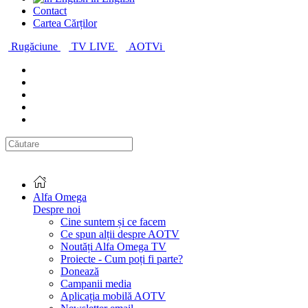
Contact
Cartea Cărților
Rugăciune
TV LIVE
AOTVi
Alfa Omega
Despre noi
Cine suntem și ce facem
Ce spun alții despre AOTV
Noutăți Alfa Omega TV
Proiecte - Cum poți fi parte?
Donează
Campanii media
Aplicația mobilă AOTV