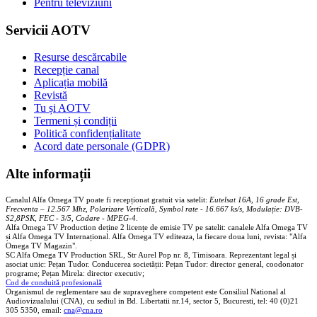
Pentru televiziuni
Servicii AOTV
Resurse descărcabile
Recepție canal
Aplicația mobilă
Revistă
Tu și AOTV
Termeni și condiții
Politică confidențialitate
Acord date personale (GDPR)
Alte informații
Canalul Alfa Omega TV poate fi recepționat gratuit via satelit:
Eutelsat 16A, 16 grade Est,
Frecventa – 12.567 Mhz, Polarizare
Vertica
lă, Symbol rate - 16.667 ks/s, Modulație: DVB-
S2,8PSK, FEC - 3/5, Codare - MPEG-4
.
Alfa Omega TV Production deține 2 licențe de emisie TV pe satelit: canalele Alfa Omega TV
și Alfa Omega TV Internațional. Alfa Omega TV editeaza, la fiecare doua luni, revista: "Alfa
Omega TV Magazin".
SC Alfa Omega TV Production SRL, Str Aurel Pop nr. 8, Timisoara. Reprezentant legal și
asociat unic: Pețan Tudor. Conducerea societății: Pețan Tudor: director general, coodonator
programe; Pețan Mirela: director executiv;
Cod de conduită profesională
Organismul de reglementare sau de supraveghere competent este Consiliul National al
Audiovizualului (CNA), cu sediul in Bd. Libertatii nr.14, sector 5, Bucuresti, tel: 40 (0)21
305 5350, email:
cna@cna.ro