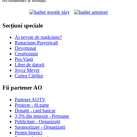
recomandări și noutăți!
Secțiuni speciale
Ai nevoie de rugăciune?
Rugaciune-Prayerwall
Devoțional
Creaționism
Pro-Viață
Liber de datorii
Joyce Meyer
Cartea Cărților
Fii partener AO
Partener AOTV
Proiecte - fii parte
Donații - card bancar
3,5% din impozit - Persoane
Publicitate - Organizații
Sponsorizare - Organizații
Pentru biserici