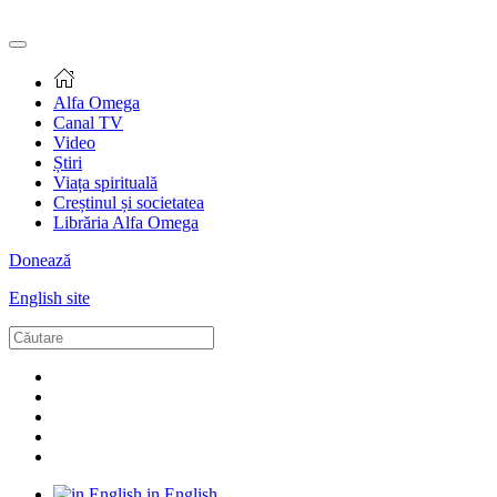
Alfa Omega
Canal TV
Video
Știri
Viața spirituală
Creștinul și societatea
Librăria Alfa Omega
Donează
English site
in English