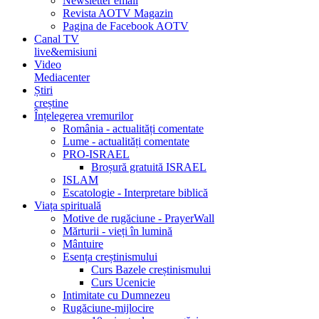
Newsletter email
Revista AOTV Magazin
Pagina de Facebook AOTV
Canal TV
live&emisiuni
Video
Mediacenter
Știri
creștine
Înțelegerea vremurilor
România - actualități comentate
Lume - actualități comentate
PRO-ISRAEL
Broșură gratuită ISRAEL
ISLAM
Escatologie - Interpretare biblică
Viața spirituală
Motive de rugăciune - PrayerWall
Mărturii - vieți în lumină
Mântuire
Esența creștinismului
Curs Bazele creștinismului
Curs Ucenicie
Intimitate cu Dumnezeu
Rugăciune-mijlocire