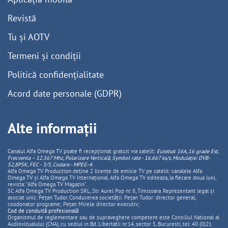
Revistă
Tu și AOTV
Termeni și condiții
Politică confidențialitate
Acord date personale (GDPR)
Alte informații
Canalul Alfa Omega TV poate fi recepționat gratuit via satelit:
Eutelsat 16A, 16 grade Est,
Frecventa – 12.567 Mhz, Polarizare
Vertica
lă, Symbol rate - 16.667 ks/s, Modulație: DVB-
S2,8PSK, FEC - 3/5, Codare - MPEG-4
.
Alfa Omega TV Production deține 2 licențe de emisie TV pe satelit: canalele Alfa
Omega TV și Alfa Omega TV Internațional. Alfa Omega TV editeaza, la fiecare doua luni,
revista: "Alfa Omega TV Magazin".
SC Alfa Omega TV Production SRL, Str Aurel Pop nr. 8, Timisoara. Reprezentant legal și
asociat unic: Pețan Tudor. Conducerea societății: Pețan Tudor: director general,
coodonator programe; Pețan Mirela: director executiv;
Cod de conduită profesională
Organismul de reglementare sau de supraveghere competent este Consiliul National al
Audiovizualului (CNA), cu sediul in Bd. Libertatii nr.14, sector 5, Bucuresti, tel: 40 (0)21