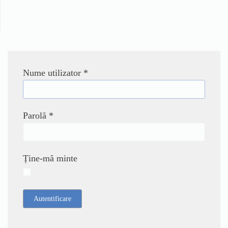
Nume utilizator
*
Parolă
*
Ține-mă minte
Autentificare