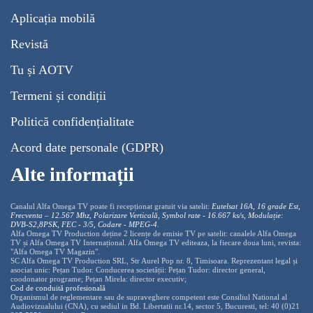
Aplicația mobilă
Revistă
Tu și AOTV
Termeni și condiții
Politică confidențialitate
Acord date personale (GDPR)
Alte informații
Canalul Alfa Omega TV poate fi recepționat gratuit via satelit:
Eutelsat 16A, 16 grade Est,
Frecventa – 12.567 Mhz, Polarizare
Vertica
lă, Symbol rate - 16.667 ks/s, Modulație:
DVB-S2,8PSK, FEC - 3/5, Codare - MPEG-4
.
Alfa Omega TV Production deține 2 licențe de emisie TV pe satelit: canalele Alfa Omega
TV și Alfa Omega TV Internațional. Alfa Omega TV editeaza, la fiecare doua luni, revista:
"Alfa Omega TV Magazin".
SC Alfa Omega TV Production SRL, Str Aurel Pop nr. 8, Timisoara. Reprezentant legal și
asociat unic: Pețan Tudor. Conducerea societății: Pețan Tudor: director general,
coodonator programe; Pețan Mirela: director executiv;
Cod de conduită profesională
Organismul de reglementare sau de supraveghere competent este Consiliul National al
Audiovizualului (CNA), cu sediul in Bd. Libertatii nr.14, sector 5, Bucuresti, tel: 40 (0)21