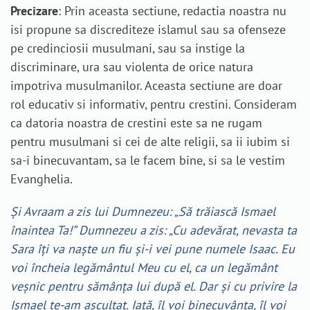
Precizare
: Prin aceasta sectiune, redactia noastra nu
isi propune sa discrediteze islamul sau sa ofenseze
pe credinciosii musulmani, sau sa instige la
discriminare, ura sau violenta de orice natura
impotriva musulmanilor. Aceasta sectiune are doar
rol educativ si informativ, pentru crestini. Consideram
ca datoria noastra de crestini este sa ne rugam
pentru musulmani si cei de alte religii, sa ii iubim si
sa-i binecuvantam, sa le facem bine, si sa le vestim
Evanghelia.
Şi Avraam a zis lui Dumnezeu: „Să trăiască Ismael
înaintea Ta!” Dumnezeu a zis: „Cu adevărat, nevasta ta
Sara îţi va naşte un fiu şi-i vei pune numele Isaac. Eu
voi încheia legământul Meu cu el, ca un legământ
veşnic pentru sămânţa lui după el. Dar şi cu privire la
Ismael te-am ascultat. Iată, îl voi binecuvânta, îl voi