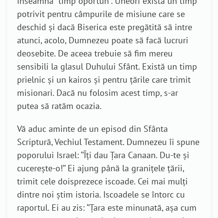
înseamnă ‘’timp oportun’’. Uneori există un timp
potrivit pentru câmpurile de misiune care se
deschid și dacă Biserica este pregătită să intre
atunci, acolo, Dumnezeu poate să facă lucruri
deosebite. De aceea trebuie să fim mereu
sensibili la glasul Duhului Sfânt. Există un timp
prielnic și un kairos și pentru țările care trimit
misionari. Dacă nu folosim acest timp, s-ar
putea să ratăm ocazia.
Vă aduc aminte de un episod din Sfânta
Scriptură, Vechiul Testament. Dumnezeu îi spune
poporului Israel: ‘’Îți dau Țara Canaan. Du-te și
cucerește-o!’’ Ei ajung până la granițele țării,
trimit cele doisprezece iscoade. Cei mai mulți
dintre noi știm istoria. Iscoadele se întorc cu
raportul. Ei au zis: ‘’Țara este minunată, așa cum