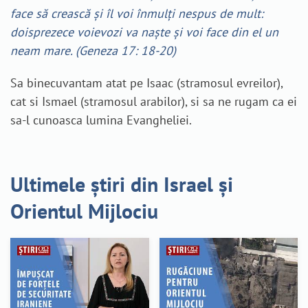
face să crească şi îl voi înmulţi nespus de mult:
doisprezece voievozi va naşte şi voi face din el un
neam mare. (Geneza 17: 18-20)
Sa binecuvantam atat pe Isaac (stramosul evreilor),
cat si Ismael (stramosul arabilor), si sa ne rugam ca ei
sa-l cunoasca lumina Evangheliei.
Ultimele știri din Israel și
Orientul Mijlociu