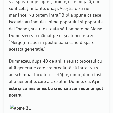
s-a spus: curge lapte și miere, este bogată, dar
sunt cetăți întărite, uriași. Aceștia o să ne
mănânce. Nu putem intra.’’ Biblia spune că zece
iscoade au înmuiat inima poporului și poporul a
dat înapoi, și au fost gata să-l omoare pe Moise.
Dumnezeu s-a mâniat pe ei și atunci le-a zis:
‘’Mergeți înapoi în pustie până când dispare
această generație.’’
Dumnezeu, după 40 de ani, a reluat procesul cu
altă generație care era pregătită să intre. Nu s-
au schimbat locuitorii, cetățile, nimic, dar a fost
altă generație, care a crezut în Dumnezeu.
Așa
este și cu misiunea. Eu cred că acum este timpul
nostru.