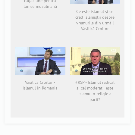
rugăciune pentru
lumea musulmană
Ce este islamul și ce
cred islamiștii despre
vremurile din urmă |
Vasilică Croitor
Vasilica Croitor -
#RSP - Islamul radical
Islamul in Romania
si cel moderat - este
Islamul o religie a
pacii?