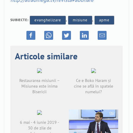
SUBIECTE:
evanghelizare
,
misiune
,
apme
Articole similare
Restaurarea misiunii –
Ce e Boko Haram și
Misiunea este inima
cine se află în spatele
Bisericii
numelui?
6 mai - 4 iunie 2019 -
30 de zile de