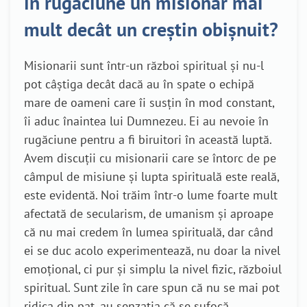
în rugăciune un misionar mai
mult decât un creștin obișnuit?
Misionarii sunt într-un război spiritual și nu-l
pot câștiga decât dacă au în spate o echipă
mare de oameni care îi susțin în mod constant,
îi aduc înaintea lui Dumnezeu. Ei au nevoie în
rugăciune pentru a fi biruitori în această luptă.
Avem discuții cu misionarii care se întorc de pe
câmpul de misiune și lupta spirituală este reală,
este evidentă. Noi trăim într-o lume foarte mult
afectată de secularism, de umanism și aproape
că nu mai credem în lumea spirituală, dar când
ei se duc acolo experimentează, nu doar la nivel
emoțional, ci pur și simplu la nivel fizic, războiul
spiritual. Sunt zile în care spun că nu se mai pot
ridica din pat, au senzația că se sufocă.