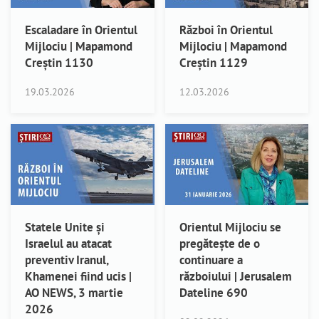
Escaladare în Orientul
Război în Orientul
Mijlociu | Mapamond
Mijlociu | Mapamond
Creștin 1130
Creștin 1129
19.03.2026
12.03.2026
Statele Unite și
Orientul Mijlociu se
Israelul au atacat
pregătește de o
preventiv Iranul,
continuare a
Khamenei fiind ucis |
războiului | Jerusalem
AO NEWS, 3 martie
Dateline 690
2026