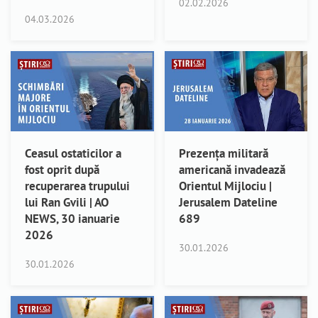
02.02.2026
04.03.2026
Ceasul ostaticilor a
Prezența militară
fost oprit după
americană invadează
recuperarea trupului
Orientul Mijlociu |
lui Ran Gvili | AO
Jerusalem Dateline
NEWS, 30 ianuarie
689
2026
30.01.2026
30.01.2026