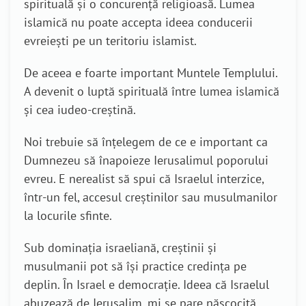
spirituală și o concurență religioasă. Lumea
islamică nu poate accepta ideea conducerii
evreiești pe un teritoriu islamist.
De aceea e foarte important Muntele Templului.
A devenit o luptă spirituală între lumea islamică
și cea iudeo-creștină.
Noi trebuie să înțelegem de ce e important ca
Dumnezeu să înapoieze Ierusalimul poporului
evreu. E nerealist să spui că Israelul interzice,
într-un fel, accesul creștinilor sau musulmanilor
la locurile sfinte.
Sub dominația israeliană, creștinii și
musulmanii pot să își practice credința pe
deplin. În Israel e democrație. Ideea că Israelul
abuzează de Ierusalim, mi se pare născocită.