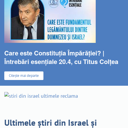
Care este Constituția Împărăției? |
Întrebări esențiale 20.4, cu Titus Colțea
Citește mai departe
Ultimele știri din Israel și