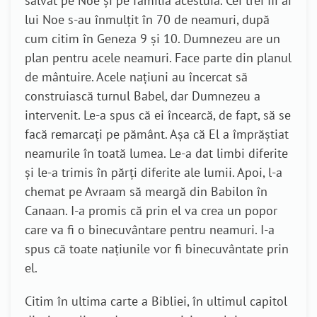
salvat pe Noe și pe familia acestuia. Cei trei fii ai
lui Noe s-au înmulțit în 70 de neamuri, după
cum citim în Geneza 9 și 10. Dumnezeu are un
plan pentru acele neamuri. Face parte din planul
de mântuire. Acele națiuni au încercat să
construiască turnul Babel, dar Dumnezeu a
intervenit. Le-a spus că ei încearcă, de fapt, să se
facă remarcați pe pământ. Așa că El a împrăștiat
neamurile în toată lumea. Le-a dat limbi diferite
și le-a trimis în părți diferite ale lumii. Apoi, l-a
chemat pe Avraam să meargă din Babilon în
Canaan. I-a promis că prin el va crea un popor
care va fi o binecuvântare pentru neamuri. I-a
spus că toate națiunile vor fi binecuvântate prin
el.
Citim în ultima carte a Bibliei, în ultimul capitol