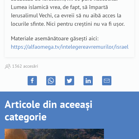
Lumea islamică vrea, de fapt, să împartă
Ierusalimul Vechi, ca evreii să nu aibă acces la
locurile sfinte. Nici pentru creștini nu va fi ușor.
Materiale asemănătoare găsești aici:
https://alfaomega.tv/intelegereavremurilor/israel
1362 accesări
Articole din aceeași
categorie