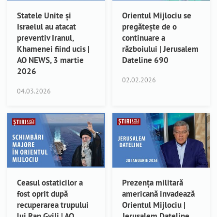
Statele Unite și
Orientul Mijlociu se
Israelul au atacat
pregătește de o
preventiv Iranul,
continuare a
Khamenei fiind ucis |
războiului | Jerusalem
AO NEWS, 3 martie
Dateline 690
2026
02.02.2026
04.03.2026
Ceasul ostaticilor a
Prezența militară
fost oprit după
americană invadează
recuperarea trupului
Orientul Mijlociu |
lui Ran Gvili | AO
Jerusalem Dateline