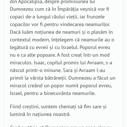
din Apocalipsa, despre promisiunea lui
Dumnezeu cum că în Împărăția veșnică vor fi
copaci de-a lungul râului vieții, iar frunzele
copacilor vor fi pentru vindecarea neamurilor.
Dacă luăm noțiunea de neamuri și o plasăm în
contextul modern, înțelegem că neamurile au o
legătură cu evreii și cu Israelul. Poporul evreu
nu e ca alte popoare. A fost creat într-un mod
miraculos. Isaac, copilul promis lui Avraam, s-a
născut printr-o minune. Sara și Avraam l-au
primit la vârsta bătrâneții. Dumnezeu a făcut un
miracol creând un popor numit poporul evreu,
Israel, pentru a binecuvânta neamurile.
Fiind creștini, suntem chemați să fim sare și
lumină în națiunea noastră.