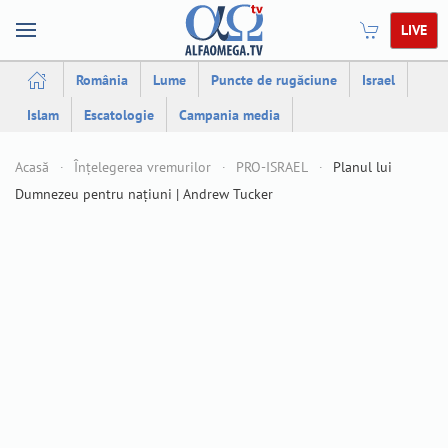
LIVE
România
Lume
Puncte de rugăciune
Israel
Islam
Escatologie
Campania media
Acasă
Înțelegerea vremurilor
PRO-ISRAEL
Planul lui
Dumnezeu pentru națiuni | Andrew Tucker