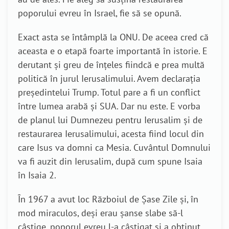
poporului evreu în Israel, fie să se opună.
Exact asta se întâmplă la ONU. De aceea cred că
aceasta e o etapă foarte importantă în istorie. E
derutant și greu de înțeles fiindcă e prea multă
politică în jurul Ierusalimului. Avem declarația
președintelui Trump. Totul pare a fi un conflict
între lumea arabă și SUA. Dar nu este. E vorba
de planul lui Dumnezeu pentru Ierusalim și de
restaurarea Ierusalimului, acesta fiind locul din
care Isus va domni ca Mesia. Cuvântul Domnului
va fi auzit din Ierusalim, după cum spune Isaia
în Isaia 2.
În 1967 a avut loc Războiul de Șase Zile și, în
mod miraculos, deși erau șanse slabe să-l
câștige, poporul evreu l-a câștigat și a obținut