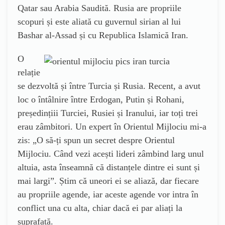
Qatar sau Arabia Saudită. Rusia are propriile
scopuri și este aliată cu guvernul sirian al lui
Bashar al-Assad și cu Republica Islamică Iran.
O
relație
se dezvoltă și între Turcia și Rusia. Recent, a avut
loc o întâlnire între Erdogan, Putin și Rohani,
președințiii Turciei, Rusiei și Iranului, iar toți trei
erau zâmbitori. Un expert în Orientul Mijlociu mi-a
zis: „O să-ți spun un secret despre Orientul
Mijlociu. Când vezi acești lideri zâmbind larg unul
altuia, asta înseamnă că distanțele dintre ei sunt și
mai largi”. Știm că uneori ei se aliază, dar fiecare
au propriile agende, iar aceste agende vor intra în
conflict una cu alta, chiar dacă ei par aliați la
suprafață.