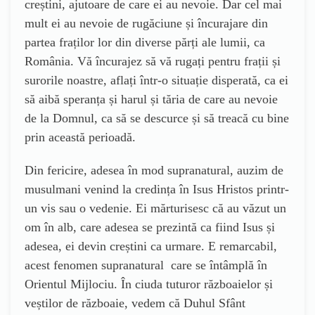
creștini, ajutoare de care ei au nevoie. Dar cel mai
mult ei au nevoie de rugăciune și încurajare din
partea fraților lor din diverse părți ale lumii, ca
România. Vă încurajez să vă rugați pentru frații și
surorile noastre, aflați într-o situație disperată, ca ei
să aibă speranța și harul și tăria de care au nevoie
de la Domnul, ca să se descurce și să treacă cu bine
prin această perioadă.
Din fericire, adesea în mod supranatural, auzim de
musulmani venind la credința în Isus Hristos printr-
un vis sau o vedenie. Ei mărturisesc că au văzut un
om în alb, care adesea se prezintă ca fiind Isus și
adesea, ei devin creștini ca urmare. E remarcabil,
acest fenomen supranatural care se întâmplă în
Orientul Mijlociu. În ciuda tuturor războaielor și
veștilor de războaie, vedem că Duhul Sfânt