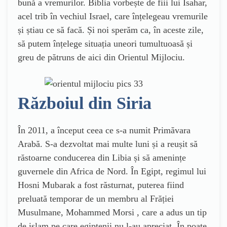
bună a vremurilor. Biblia vorbește de fiii lui Isahar,
acel trib în vechiul Israel, care înțelegeau vremurile
și știau ce să facă. Și noi sperăm ca, în aceste zile,
să putem înțelege situația uneori tumultuoasă și
greu de pătruns de aici din Orientul Mijlociu.
Războiul din Siria
În 2011, a început ceea ce s-a numit Primăvara
Arabă. S-a dezvoltat mai multe luni și a reușit să
răstoarne conducerea din Libia și să amenințe
guvernele din Africa de Nord. În Egipt, regimul lui
Hosni Mubarak a fost răsturnat, puterea fiind
preluată temporar de un membru al Frăției
Musulmane, Mohammed Morsi , care a adus un tip
de islam pe care egiptenii nu l-au apreciat. În poate