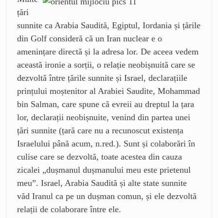
țări
sunnite ca Arabia Saudită, Egiptul, Iordania și țările
din Golf consideră că un Iran nuclear e o
amenințare directă și la adresa lor. De aceea vedem
această ironie a sorții, o relație neobișnuită care se
dezvoltă între țările sunnite și Israel, declarațiile
prințului moștenitor al Arabiei Saudite, Mohammad
bin Salman, care spune că evreii au dreptul la țara
lor, declarații neobișnuite, venind din partea unei
țări sunnite (țară care nu a recunoscut existența
Israelului până acum, n.red.). Sunt și colaborări în
culise care se dezvoltă, toate acestea din cauza
zicalei „dușmanul dușmanului meu este prietenul
meu”. Israel, Arabia Saudită și alte state sunnite
văd Iranul ca pe un dușman comun, și ele dezvoltă
relații de colaborare între ele.