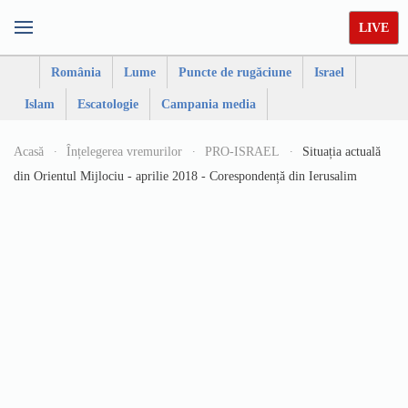
LIVE
România
Lume
Puncte de rugăciune
Israel
Islam
Escatologie
Campania media
Acasă
Înțelegerea vremurilor
PRO-ISRAEL
Situația actuală
din Orientul Mijlociu - aprilie 2018 - Corespondență din Ierusalim