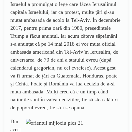
Israelul a promulgat o lege care făcea Ierusalimul
capitala Israelului, iar ca protest, multe țări și-au
mutat ambasada de acolo la Tel-Aviv. În decembrie
2017, pentru prima oară din 1980, președintele
Trump a făcut anunțul, iar acum câteva săptămâni
s-a anunțat că pe 14 mai 2018 ei vor muta oficial
ambasada americană din Tel-Aviv în Ierusalim, de
aniversarea de 70 de ani a statului evreu (după
calendarul gregorian, nu cel evreiesc). Acest gest
va fi urmat de țări ca Guatemala, Honduras, poate
și Cehia. Poate și România va lua decizia de a-și
muta ambasada. Mulți cred că e un timp când
națiunile sunt în valea deciziilor, fie să stea alături
de poporul evreu, fie să i se opună.
Din
acest