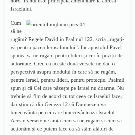
nord. Iranul este principala amenințare la adresa
Israelului.
Cum
să ne
rugăm? Regele David în Psalmul 122, scria „rugați-
vă pentru pacea Ierusalimului”. Iar apostolul Pavel
spunea să ne rugăm pentru lideri și cei în poziții de
autoritate. Cred că aceste două versete ne dau o
perspectivă asupra modului în care să ne rugăm,
pentru Israel, pentru lideri, pentru protecție. Psalmii
spun și că Cel care păzește pe Israel nu doarme. Nu
trebuie să fim de acord cu tot ceea ce Israelul face,
dar știm că din Geneza 12 că Dumnezeu va
binecuvânta pe cei care binecuvântează Israelul.
Aceste versete ne arată cum să ne rugăm și cum să
acționăm și ce putem face ca să stăm alături de