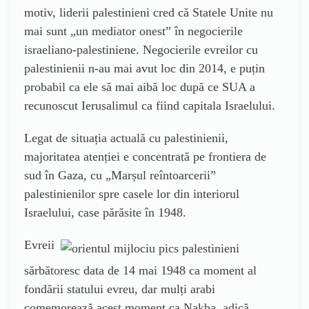
motiv, liderii palestinieni cred că Statele Unite nu
mai sunt „un mediator onest” în negocierile
israeliano-palestiniene. Negocierile evreilor cu
palestinienii n-au mai avut loc din 2014, e puțin
probabil ca ele să mai aibă loc după ce SUA a
recunoscut Ierusalimul ca fiind capitala Israelului.
Legat de situația actuală cu palestinienii,
majoritatea atenției e concentrată pe frontiera de
sud în Gaza, cu „Marșul reîntoarcerii”
palestinienilor spre casele lor din interiorul
Israelului, case părăsite în 1948.
Evreii
sărbătoresc data de 14 mai 1948 ca moment al
fondării statului evreu, dar mulți arabi
comemorează acest moment ca Nakba, adică