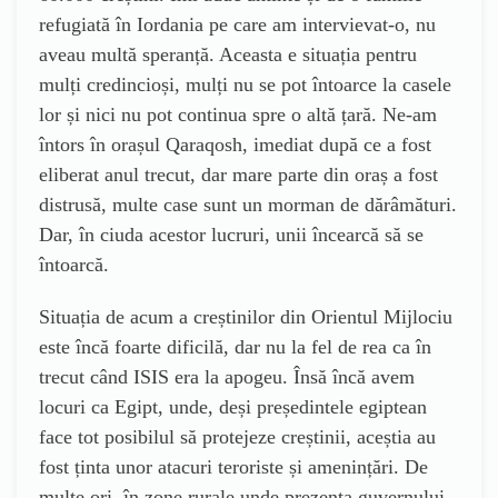
refugiată în Iordania pe care am intervievat-o, nu
aveau multă speranță. Aceasta e situația pentru
mulți credincioși, mulți nu se pot întoarce la casele
lor și nici nu pot continua spre o altă țară. Ne-am
întors în orașul Qaraqosh, imediat după ce a fost
eliberat anul trecut, dar mare parte din oraș a fost
distrusă, multe case sunt un morman de dărâmături.
Dar, în ciuda acestor lucruri, unii încearcă să se
întoarcă.
Situația de acum a creștinilor din Orientul Mijlociu
este încă foarte dificilă, dar nu la fel de rea ca în
trecut când ISIS era la apogeu. Însă încă avem
locuri ca Egipt, unde, deși președintele egiptean
face tot posibilul să protejeze creștinii, aceștia au
fost ținta unor atacuri teroriste și amenințări. De
multe ori, în zone rurale unde prezența guvernului