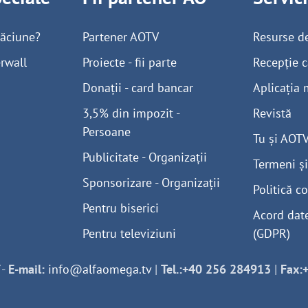
găciune?
Partener AOTV
Resurse d
rwall
Proiecte - fii parte
Recepție c
Donații - card bancar
Aplicația 
3,5% din impozit -
Revistă
Persoane
Tu și AOT
Publicitate - Organizații
Termeni și
Sponsorizare - Organizații
Politică co
Pentru biserici
Acord dat
Pentru televiziuni
(GDPR)
-
E-mail:
info@alfaomega.tv
|
Tel.:+40 256 284913
|
Fax: