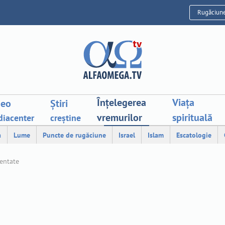
Rugăciun
Înțelegerea
Viața
deo
Știri
vremurilor
spirituală
iacenter
creștine
a
Lume
Puncte de rugăciune
Israel
Islam
Escatologie
mentate