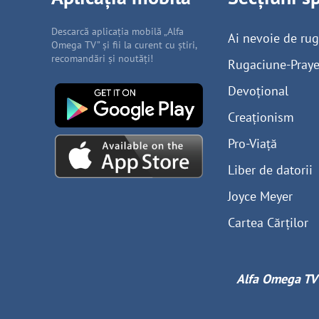
Descarcă aplicația mobilă „Alfa
Ai nevoie de ru
Omega TV” și fii la curent cu știri,
recomandări și noutăți!
Rugaciune-Praye
Devoțional
Creaționism
Pro-Viață
Liber de datorii
Joyce Meyer
Cartea Cărților
Alfa Omega TV