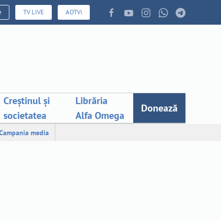
e
TV LIVE
AOTVi
Creștinul și
Librăria
Donează
societatea
Alfa Omega
Campania media