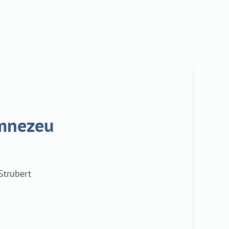
umnezeu
 Strubert