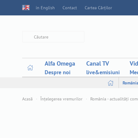
in English
Contact
Cartea Cărților
Type 2 or more characters for
results.
Alfa Omega
Canal TV
Vi
Despre noi
live&emisiuni
Med
Români
Acasă
Înțelegerea vremurilor
România - actualități co