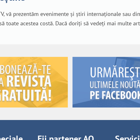
V, vă prezentăm evenimente și știri internaționale sau di
nsă toate acestea costă. Dacă doriți să vedeți mai multe art
peciale
Fii partener AO
Servic