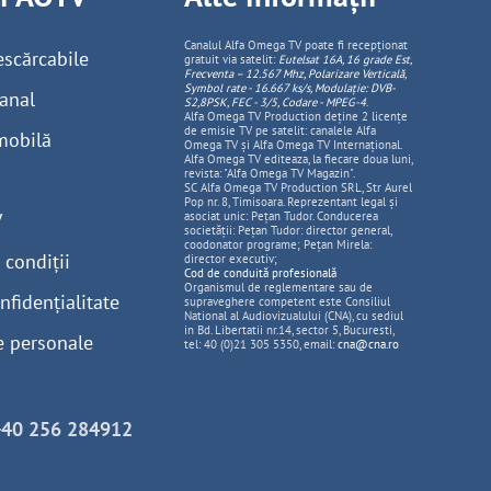
Canalul Alfa Omega TV poate fi recepționat
escărcabile
gratuit via satelit:
Eutelsat 16A, 16 grade Est,
Frecventa – 12.567 Mhz, Polarizare
Vertica
lă,
Symbol rate - 16.667 ks/s, Modulație: DVB-
anal
S2,8PSK, FEC - 3/5, Codare - MPEG-4
.
Alfa Omega TV Production deține 2 licențe
de emisie TV pe satelit: canalele Alfa
mobilă
Omega TV și Alfa Omega TV Internațional.
Alfa Omega TV editeaza, la fiecare doua luni,
revista: "Alfa Omega TV Magazin".
SC Alfa Omega TV Production SRL, Str Aurel
Pop nr. 8, Timisoara. Reprezentant legal și
V
asociat unic: Pețan Tudor. Conducerea
societății: Pețan Tudor: director general,
coodonator programe; Pețan Mirela:
 condiții
director executiv;
Cod de conduită profesională
Organismul de reglementare sau de
nfidențialitate
supraveghere competent este Consiliul
National al Audiovizualului (CNA), cu sediul
in Bd. Libertatii nr.14, sector 5, Bucuresti,
e personale
tel: 40 (0)21 305 5350, email:
cna@cna.ro
+40 256 284912