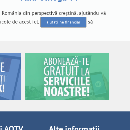
n România din perspectivă creștină, ajutându-vă
icole de acest fel,
să
ajutați-ne financiar
ii AOTV
Alte informații