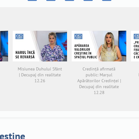
Misiunea Duhului Sfânt
Credință afirmată
| Decupaj din realitate
public: Marșul
12.26
Apărătorilor Credinței |
Decupaj din realitate
12.28
reștine