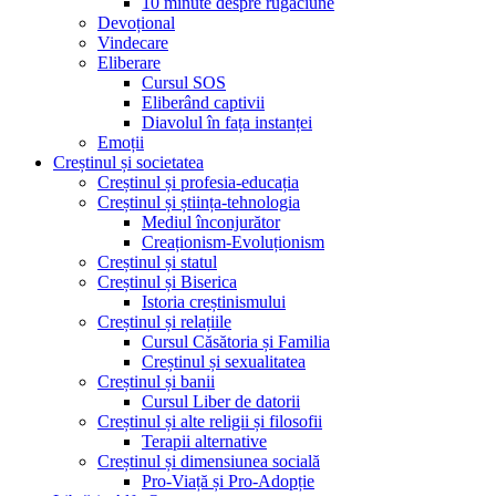
10 minute despre rugăciune
Devoțional
Vindecare
Eliberare
Cursul SOS
Eliberând captivii
Diavolul în fața instanței
Emoții
Creștinul și societatea
Creștinul și profesia-educația
Creștinul și știința-tehnologia
Mediul înconjurător
Creaționism-Evoluționism
Creștinul și statul
Creștinul și Biserica
Istoria creștinismului
Creștinul și relațiile
Cursul Căsătoria și Familia
Creștinul și sexualitatea
Creștinul și banii
Cursul Liber de datorii
Creștinul și alte religii și filosofii
Terapii alternative
Creștinul și dimensiunea socială
Pro-Viață și Pro-Adopție