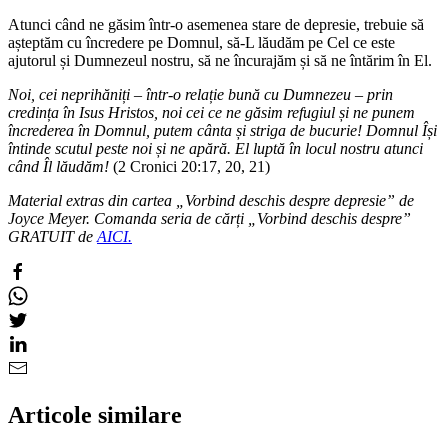
Atunci când ne găsim într-o asemenea stare de depresie, trebuie să
așteptăm cu încredere pe Domnul, să-L lăudăm pe Cel ce este
ajutorul și Dumnezeul nostru, să ne încurajăm și să ne întărim în El.
Noi, cei neprihăniți – într-o relație bună cu Dumnezeu – prin
credința în Isus Hristos, noi cei ce ne găsim refugiul și ne punem
încrederea în Domnul, putem cânta și striga de bucurie! Domnul Își
întinde scutul peste noi și ne apără. El luptă în locul nostru atunci
când Îl lăudăm!
(2 Cronici 20:17, 20, 21)
Material extras din cartea „Vorbind deschis despre depresie” de
Joyce Meyer. Comanda seria de cărți „Vorbind deschis despre”
GRATUIT de
AICI.
Articole similare