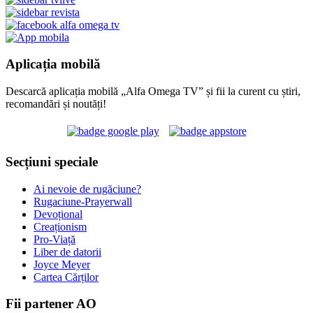
Aplicația mobilă
Descarcă aplicația mobilă „Alfa Omega TV” și fii la curent cu știri,
recomandări și noutăți!
Secțiuni speciale
Ai nevoie de rugăciune?
Rugaciune-Prayerwall
Devoțional
Creaționism
Pro-Viață
Liber de datorii
Joyce Meyer
Cartea Cărților
Fii partener AO