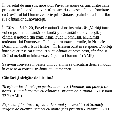
În versetul de mai sus, apostolul Pavel ne spune că una dintre căile
prin care trebuie să ne exprimăm bucuria și veselia în conformitate
cu Cuvântul lui Dumnezeu este prin cântarea psalmilor, a imnurilor
și a cântărilor duhovnicești.
În Efeseni 5:19, 20, Pavel continuă să ne instruiască: „Vorbiţi între
voi cu psalmi, cu cântări de laudă şi cu cântări duhovniceşti, şi
cântaţi şi aduceţi din toată inima laudă Domnului. Mulţumiţi
totdeauna lui Dumnezeu Tatăl, pentru toate lucrurile, în Numele
Domnului nostru Isus Hristos.” În Efeseni 5:19 ni se spune: „Vorbiți
între voi cu psalmi și imnuri și cu cântări duhovnicești, cântând și
făcând melodii în inima voastră pentru Domnul.” (AMP)
Să avem conversații vesele unii cu alții și să discutăm despre modul
în care ne-a vorbit Cuvântul lui Dumnezeu.
Cânt
ă
ri
ș
i strig
ă
te de biruin
ț
ă
!
Tu ești un loc de refugiu pentru mine: Tu, Doamne, mă păzești de
necaz, Tu mă înconjori cu cântări și strigăte de biruință… -
Psalmul
32:7 (AMP)
Neprihăniţilor, bucuraţi-vă în Domnul şi înveseliţi-vă! Scoateţi
strigăte de bucurie, toţi cei cu inima fără prihană!
- Psalmul 32:11