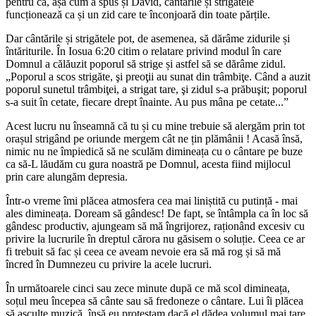
pentru că, așa cum a spus și David, cântările și strigătele
funcționează ca și un zid care te înconjoară din toate părțile.
Dar cântările și strigătele pot, de asemenea, să dărâme zidurile și
întăriturile. În Iosua 6:20 citim o relatare privind modul în care
Domnul a călăuzit poporul să strige și astfel să se dărâme zidul.
„Poporul a scos strigăte, şi preoţii au sunat din trâmbiţe. Când a auzit
poporul sunetul trâmbiţei, a strigat tare, şi zidul s-a prăbuşit; poporul
s-a suit în cetate, fiecare drept înainte. Au pus mâna pe cetate...”
Acest lucru nu înseamnă că tu și cu mine trebuie să alergăm prin tot
orașul strigând pe oriunde mergem cât ne țin plămânii ! Acasă însă,
nimic nu ne împiedică să ne sculăm dimineața cu o cântare pe buze
ca să-L lăudăm cu gura noastră pe Domnul, acesta fiind mijlocul
prin care alungăm depresia.
Într-o vreme îmi plăcea atmosfera cea mai liniștită cu putință - mai
ales dimineața. Doream să gândesc! De fapt, se întâmpla ca în loc să
gândesc productiv, ajungeam să mă îngrijorez, raționând excesiv cu
privire la lucrurile în dreptul cărora nu găsisem o soluție. Ceea ce ar
fi trebuit să fac și ceea ce aveam nevoie era să mă rog și să mă
încred în Dumnezeu cu privire la acele lucruri.
În următoarele cinci sau zece minute după ce mă scol dimineața,
soțul meu începea să cânte sau să fredoneze o cântare. Lui îi plăcea
să asculte muzică, însă eu protestam dacă el dădea volumul mai tare