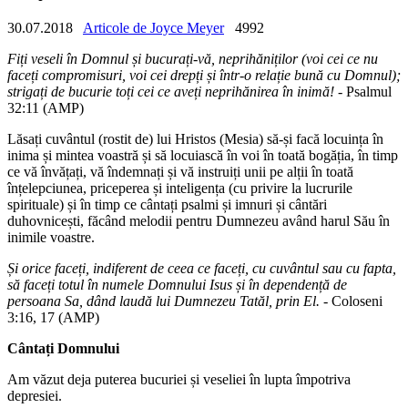
30.07.2018
Articole de Joyce Meyer
4992
Fiți veseli în Domnul și bucurați-vă, neprihăniților (voi cei ce nu
faceți compromisuri, voi cei drepți și într-o relație bună cu Domnul);
strigați de bucurie toți cei ce aveți neprihănirea în inimă!
- Psalmul
32:11 (AMP)
Lăsați cuvântul (rostit de) lui Hristos (Mesia) să-și facă locuința în
inima și mintea voastră și să locuiască în voi în toată bogăția, în timp
ce vă învățați, vă îndemnați și vă instruiți unii pe alții în toată
înțelepciunea, priceperea și inteligența (cu privire la lucrurile
spirituale) și în timp ce cântați psalmi și imnuri și cântări
duhovnicești, făcând melodii pentru Dumnezeu având harul Său în
inimile voastre.
Și orice faceți, indiferent de ceea ce faceți, cu cuvântul sau cu fapta,
să faceți totul în numele Domnului Isus și în dependență de
persoana Sa, dând laudă lui Dumnezeu Tatăl, prin El.
- Coloseni
3:16, 17 (AMP)
Cânta
ț
i Domnului
Am văzut deja puterea bucuriei și veseliei în lupta împotriva
depresiei.