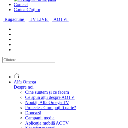
Contact
Cartea Cărților
Rugăciune
TV LIVE
AOTVi
Alfa Omega
Despre noi
Cine suntem și ce facem
Ce spun alții despre AOTV
Noutăți Alfa Omega TV
Proiecte - Cum poți fi parte?
Donează
Campanii media
Aplicația mobilă AOTV