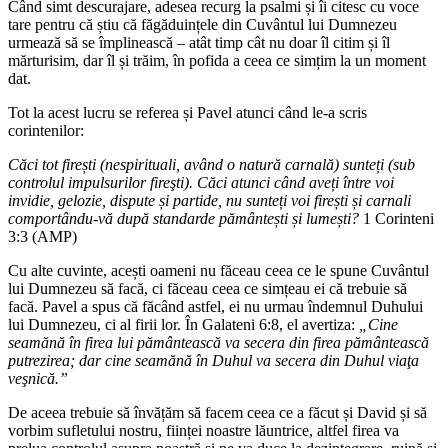
Când simt descurajare, adesea recurg la psalmi și îi citesc cu voce
tare pentru că știu că făgăduințele din Cuvântul lui Dumnezeu
urmează să se împlinească – atât timp cât nu doar îl citim și îl
mărturisim, dar îl și trăim, în pofida a ceea ce simțim la un moment
dat.
Tot la acest lucru se referea și Pavel atunci când le-a scris
corintenilor:
Căci tot firești (nespirituali, având o natură carnală) sunteți (sub
controlul impulsurilor fireşti). Căci atunci când aveți între voi
invidie, gelozie, dispute și partide, nu sunteți voi firești și carnali
comportându-vă după standarde pământești și lumești?
1 Corinteni
3:3 (AMP)
Cu alte cuvinte, acești oameni nu făceau ceea ce le spune Cuvântul
lui Dumnezeu să facă, ci făceau ceea ce simțeau ei că trebuie să
facă. Pavel a spus că făcând astfel, ei nu urmau îndemnul Duhului
lui Dumnezeu, ci al firii lor. În Galateni 6:8, el avertiza:
„Cine
seamănă în firea lui pământească va secera din firea pământească
putrezirea; dar cine seamănă în Duhul va secera din Duhul viaţa
veşnică.”
De aceea trebuie să învățăm să facem ceea ce a făcut și David și să
vorbim sufletului nostru, ființei noastre lăuntrice, altfel firea va