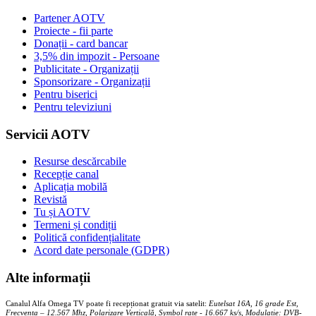
Partener AOTV
Proiecte - fii parte
Donații - card bancar
3,5% din impozit - Persoane
Publicitate - Organizații
Sponsorizare - Organizații
Pentru biserici
Pentru televiziuni
Servicii AOTV
Resurse descărcabile
Recepție canal
Aplicația mobilă
Revistă
Tu și AOTV
Termeni și condiții
Politică confidențialitate
Acord date personale (GDPR)
Alte informații
Canalul Alfa Omega TV poate fi recepționat gratuit via satelit:
Eutelsat 16A, 16 grade Est,
Frecventa – 12.567 Mhz, Polarizare
Vertica
lă, Symbol rate - 16.667 ks/s, Modulație: DVB-