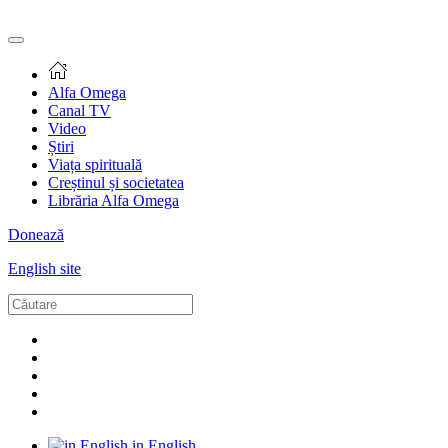
Alfa Omega
Canal TV
Video
Știri
Viața spirituală
Creștinul și societatea
Librăria Alfa Omega
Donează
English site
in English