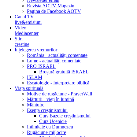
Newsletter email
Revista AOTV Magazin
Pagina de Facebook AOTV
Canal TV
live&emisiuni
Video
Mediacenter
Știri
creștine
Înțelegerea vremurilor
România - actualități comentate
Lume - actualități comentate
PRO-ISRAEL
Broșură gratuită ISRAEL
ISLAM
Escatologie - Interpretare biblică
Viața spirituală
Motive de rugăciune - PrayerWall
Mărturii - vieți în lumină
Mântuire
Esența creștinismului
Curs Bazele creștinismului
Curs Ucenicie
Intimitate cu Dumnezeu
Rugăciune-mijlocire