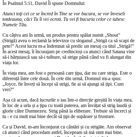
În Psalmul 5:11, David Îi spune Domnului:
Atunci toţi cei ce se încred în Tine se vor bucura, se vor înveseli
totdeauna, căci Tu îi vei ocroti. Tu vei fi bucuria celor ce iubesc
Numele Tău.
Cu câțiva ani în urmă, un produs pentru spălat numit „Shout”
(Strigă) avea o reclamă la televizor cu sloganul „Strigă ca să scapi de
pete!” Acest lucru m-a îndemnat să predic un mesaj cu titul „Strigă!”
În acest mesaj, îi încurajam pe credincioși ca atunci când Satana vine
să-i hărțuiască sau să-i tulbure, să strige până când va fi alungat din
viața lor.
În viața mea, am fost o persoană care țipa, dar nu care striga. Este o
diferență între cele două. În cele din urmă, Domnul mi-a spus:
„Joyce, fie înveți să începi să strigi, fie ai să ajungi să țipi. Cum
vrei?”
Așa că acum, dacă lucrurile o iau într-o direcție greșită în viața mea,
în loc de a urla și a țipa cu toată puterea, am învățat să strig laudă și
glorie către Dumnezeu. Strig până la eliberare. Trebuie să încerci și
tu - e cu mult mai bine decât să țipi de supărare și frustrare.
Ca și David, m-am înconjurat cu cântări și cu strigăte. Am observat
că atunci când procedam astfel, începeam să mă simt mai bine,