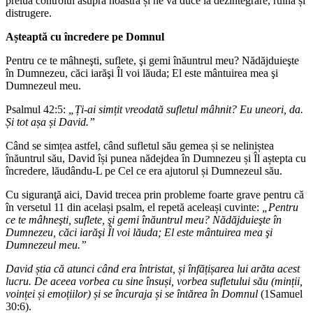
prelua controlul asupra noastră și ne va duce la dezintegrare, ruină și
distrugere.
A
ș
teapt
ă
cu încredere pe Domnul
Pentru ce te mâhneşti, suflete, şi gemi înăuntrul meu? Nădăjduieşte
în Dumnezeu, căci iarăşi Îl voi lăuda; El este mântuirea mea şi
Dumnezeul meu.
Psalmul 42:5:
„Ți-ai simțit vreodată sufletul mâhnit? Eu uneori, da.
Și tot așa și David.”
Când se simțea astfel, când sufletul său gemea și se neliniștea
înăuntrul său, David își punea nădejdea în Dumnezeu și Îl aștepta cu
încredere, lăudându-L pe Cel ce era ajutorul și Dumnezeul său.
Cu siguranţă aici, David trecea prin probleme foarte grave pentru că
în versetul 11 din același psalm, el repetă aceleași cuvinte:
„Pentru
ce te mâhneşti, suflete, şi gemi înăuntrul meu? Nădăjduieşte în
Dumnezeu, căci iarăşi Îl voi lăuda; El este mântuirea mea şi
Dumnezeul meu.”
David știa că atunci când era întristat, și înfățișarea lui arăta acest
lucru. De aceea vorbea cu sine însuși, vorbea sufletului său (minții,
voinței și emoțiilor) și se încuraja și se întărea în Domnul
(1Samuel
30:6).