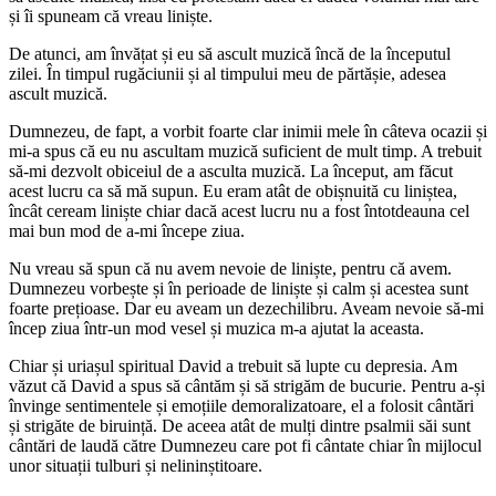
și îi spuneam că vreau liniște.
De atunci, am învățat și eu să ascult muzică încă de la începutul
zilei. În timpul rugăciunii și al timpului meu de părtășie, adesea
ascult muzică.
Dumnezeu, de fapt, a vorbit foarte clar inimii mele în câteva ocazii și
mi-a spus că eu nu ascultam muzică suficient de mult timp. A trebuit
să-mi dezvolt obiceiul de a asculta muzică. La început, am făcut
acest lucru ca să mă supun. Eu eram atât de obișnuită cu liniștea,
încât ceream liniște chiar dacă acest lucru nu a fost întotdeauna cel
mai bun mod de a-mi începe ziua.
Nu vreau să spun că nu avem nevoie de liniște, pentru că avem.
Dumnezeu vorbește și în perioade de liniște și calm și acestea sunt
foarte prețioase. Dar eu aveam un dezechilibru. Aveam nevoie să-mi
încep ziua într-un mod vesel și muzica m-a ajutat la aceasta.
Chiar și uriașul spiritual David a trebuit să lupte cu depresia. Am
văzut că David a spus să cântăm și să strigăm de bucurie. Pentru a-și
învinge sentimentele și emoțiile demoralizatoare, el a folosit cântări
și strigăte de biruință. De aceea atât de mulți dintre psalmii săi sunt
cântări de laudă către Dumnezeu care pot fi cântate chiar în mijlocul
unor situații tulburi și nelininștitoare.