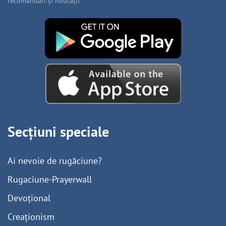
recomandări și noutăți!
Secțiuni speciale
Ai nevoie de rugăciune?
Rugaciune-Prayerwall
Devoțional
Creaționism