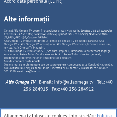
Acord date personale (GDPR)
Alte informații
Canalul Alfa Omega TV poate fi recepționat gratuit via satelit:
Eutelsat 16A, 16 grade Est,
Frecventa – 12.567 Mhz, Polarizare
Vertica
lă, Symbol rate - 16.667 ks/s, Modulație: DVB-
S2,8PSK, FEC - 3/5, Codare - MPEG-4
.
Alfa Omega TV Production deține 2 licențe de emisie TV pe satelit: canalele Alfa
Omega TV și Alfa Omega TV Internațional. Alfa Omega TV editeaza, la fiecare doua luni,
revista: "Alfa Omega TV Magazin".
SC Alfa Omega TV Production SRL, Str Aurel Pop nr. 8, Timisoara. Reprezentant legal și
asociat unic: Pețan Tudor. Conducerea societății: Pețan Tudor: director general,
coodonator programe; Pețan Mirela: director executiv;
Cod de conduită profesională
Organismul de reglementare sau de supraveghere competent este Consiliul National al
Audiovizualului (CNA), cu sediul in Bd. Libertatii nr.14, sector 5, Bucuresti, tel: 40 (0)21
305 5350, email:
cna@cna.ro
Alfa Omega TV
-
E-mail:
info@alfaomega.tv
|
Tel.:+40
256 284913
|
Fax:+40 256 284912
Alfaomega.tv folosește cookies. Info și setări:
Politica