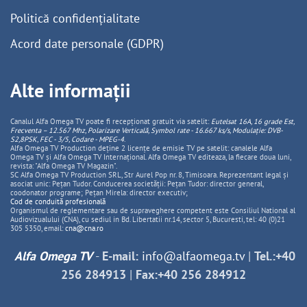
Politică confidențialitate
Acord date personale (GDPR)
Alte informații
Canalul Alfa Omega TV poate fi recepționat gratuit via satelit:
Eutelsat 16A, 16 grade Est,
Frecventa – 12.567 Mhz, Polarizare
Vertica
lă, Symbol rate - 16.667 ks/s, Modulație: DVB-
S2,8PSK, FEC - 3/5, Codare - MPEG-4
.
Alfa Omega TV Production deține 2 licențe de emisie TV pe satelit: canalele Alfa
Omega TV și Alfa Omega TV Internațional. Alfa Omega TV editeaza, la fiecare doua luni,
revista: "Alfa Omega TV Magazin".
SC Alfa Omega TV Production SRL, Str Aurel Pop nr. 8, Timisoara. Reprezentant legal și
asociat unic: Pețan Tudor. Conducerea societății: Pețan Tudor: director general,
coodonator programe; Pețan Mirela: director executiv;
Cod de conduită profesională
Organismul de reglementare sau de supraveghere competent este Consiliul National al
Audiovizualului (CNA), cu sediul in Bd. Libertatii nr.14, sector 5, Bucuresti, tel: 40 (0)21
305 5350, email:
cna@cna.ro
Alfa Omega TV
-
E-mail:
info@alfaomega.tv
|
Tel.:+40
256 284913
|
Fax:+40 256 284912