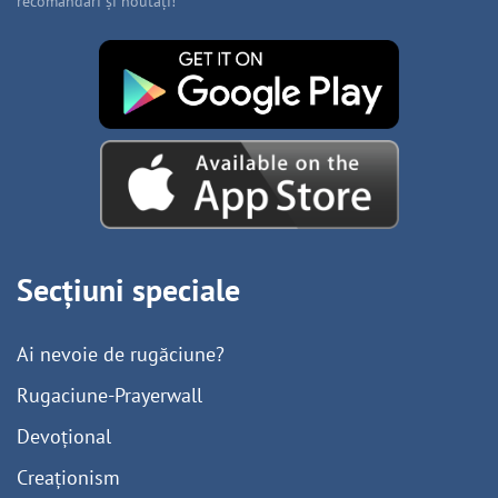
recomandări și noutăți!
Secțiuni speciale
Ai nevoie de rugăciune?
Rugaciune-Prayerwall
Devoțional
Creaționism