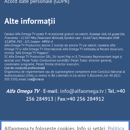
Acord date personale (GDPR)
Alte informații
Canalul Alfa Omega TV poate fi recepționat gratuit via satelit:
Eutelsat 16A, 16 grade Est,
Frecventa – 12.567 Mhz, Polarizare
Vertica
lă, Symbol rate - 16.667 ks/s, Modulație: DVB-
S2,8PSK, FEC - 3/5, Codare - MPEG-4
.
Alfa Omega TV Production deține 2 licențe de emisie TV pe satelit: canalele Alfa
Omega TV și Alfa Omega TV Internațional. Alfa Omega TV editeaza, la fiecare doua luni,
revista: "Alfa Omega TV Magazin".
SC Alfa Omega TV Production SRL, Str Aurel Pop nr. 8, Timisoara. Reprezentant legal și
asociat unic: Pețan Tudor. Conducerea societății: Pețan Tudor: director general,
coodonator programe; Pețan Mirela: director executiv;
Cod de conduită profesională
Organismul de reglementare sau de supraveghere competent este Consiliul National al
Audiovizualului (CNA), cu sediul in Bd. Libertatii nr.14, sector 5, Bucuresti, tel: 40 (0)21
305 5350, email:
cna@cna.ro
Alfa Omega TV
-
E-mail:
info@alfaomega.tv
|
Tel.:+40
256 284913
|
Fax:+40 256 284912
Alfaomega.tv folosește cookies. Info și setări:
Politica