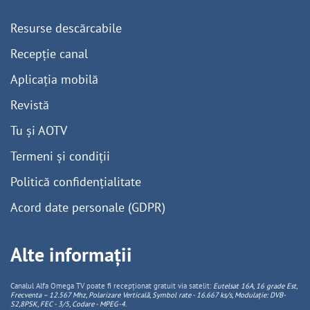
Resurse descărcabile
Recepție canal
Aplicația mobilă
Revistă
Tu și AOTV
Termeni și condiții
Politică confidențialitate
Acord date personale (GDPR)
Alte informații
Canalul Alfa Omega TV poate fi recepționat gratuit via satelit:
Eutelsat 16A, 16 grade Est,
Frecventa – 12.567 Mhz, Polarizare
Vertica
lă, Symbol rate - 16.667 ks/s, Modulație: DVB-
S2,8PSK, FEC - 3/5, Codare - MPEG-4
.