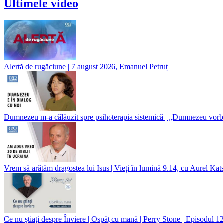
Ultimele video
Alertă de rugăciune | 7 august 2026, Emanuel Petruț
Dumnezeu m-a călăuzit spre psihoterapia sistemică | „Dumnezeu vorbe
Vrem să arătăm dragostea lui Isus | Vieți în lumină 9.14, cu Aurel Kat
Ce nu știați despre Înviere | Ospăț cu mană | Perry Stone | Episodul 1