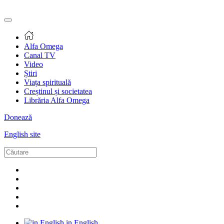
Alfa Omega
Canal TV
Video
Știri
Viața spirituală
Creștinul și societatea
Librăria Alfa Omega
Donează
English site
in English