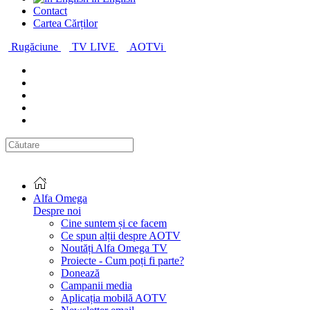
Contact
Cartea Cărților
Rugăciune
TV LIVE
AOTVi
Alfa Omega
Despre noi
Cine suntem și ce facem
Ce spun alții despre AOTV
Noutăți Alfa Omega TV
Proiecte - Cum poți fi parte?
Donează
Campanii media
Aplicația mobilă AOTV