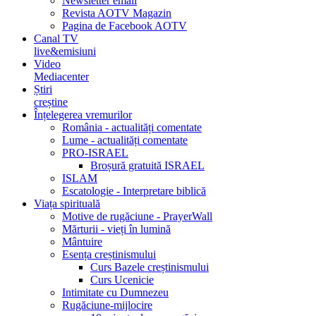
Newsletter email
Revista AOTV Magazin
Pagina de Facebook AOTV
Canal TV
live&emisiuni
Video
Mediacenter
Știri
creștine
Înțelegerea vremurilor
România - actualități comentate
Lume - actualități comentate
PRO-ISRAEL
Broșură gratuită ISRAEL
ISLAM
Escatologie - Interpretare biblică
Viața spirituală
Motive de rugăciune - PrayerWall
Mărturii - vieți în lumină
Mântuire
Esența creștinismului
Curs Bazele creștinismului
Curs Ucenicie
Intimitate cu Dumnezeu
Rugăciune-mijlocire