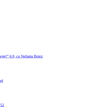
ște!” 6.9, cu Ștefania Botez
sel
252