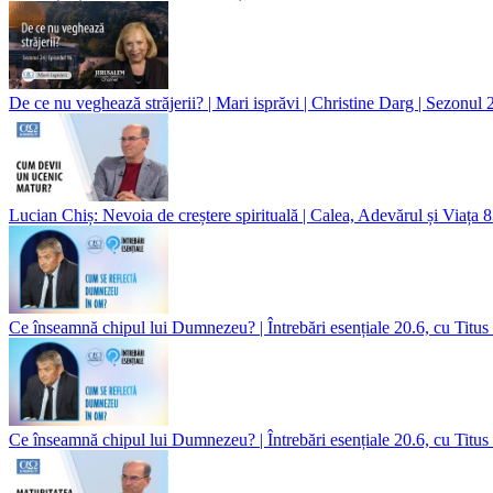
De ce nu veghează străjerii? | Mari isprăvi | Christine Darg | Sezonul 
Lucian Chiș: Nevoia de creștere spirituală | Calea, Adevărul și Viața 8
Ce înseamnă chipul lui Dumnezeu? | Întrebări esențiale 20.6, cu Titus
Ce înseamnă chipul lui Dumnezeu? | Întrebări esențiale 20.6, cu Titus