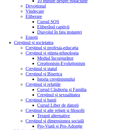
10 minute despre rugăciune
Devoțional
Vindecare
Eliberare
Cursul SOS
Eliberând captivii
Diavolul în fața instanței
Emoții
Creștinul și societatea
Creștinul și profesia-educația
Creștinul și știința-tehnologia
Mediul înconjurător
Creaționism-Evoluționism
Creștinul și statul
Creștinul și Biserica
Istoria creștinismului
Creștinul și relațiile
Cursul Căsătoria și Familia
Creștinul și sexualitatea
Creștinul și banii
Cursul Liber de datorii
Creștinul și alte religii și filosofii
Terapii alternative
Creștinul și dimensiunea socială
Pro-Viață și Pro-Adopție