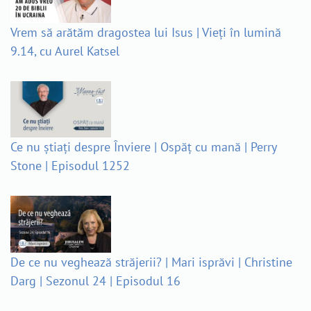
Vrem să arătăm dragostea lui Isus | Vieți în lumină
9.14, cu Aurel Katsel
Ce nu știați despre Înviere | Ospăț cu mană | Perry
Stone | Episodul 1252
De ce nu veghează străjerii? | Mari isprăvi | Christine
Darg | Sezonul 24 | Episodul 16