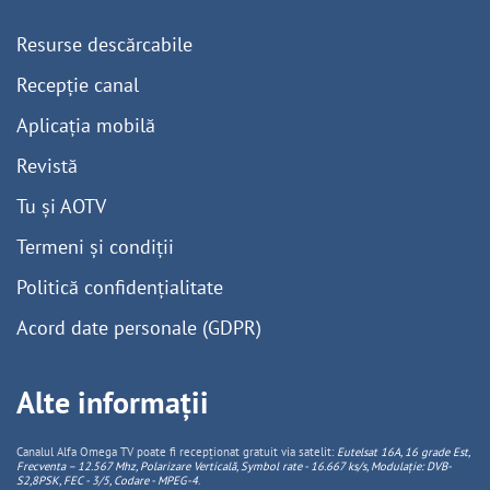
Resurse descărcabile
Recepție canal
Aplicația mobilă
Revistă
Tu și AOTV
Termeni și condiții
Politică confidențialitate
Acord date personale (GDPR)
Alte informații
Canalul Alfa Omega TV poate fi recepționat gratuit via satelit:
Eutelsat 16A, 16 grade Est,
Frecventa – 12.567 Mhz, Polarizare
Vertica
lă, Symbol rate - 16.667 ks/s, Modulație: DVB-
S2,8PSK, FEC - 3/5, Codare - MPEG-4
.