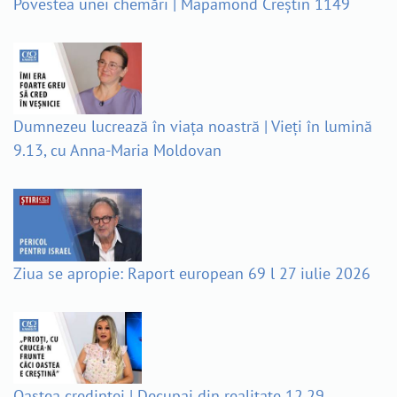
Povestea unei chemări | Mapamond Creștin 1149
Dumnezeu lucrează în viața noastră | Vieți în lumină
9.13, cu Anna-Maria Moldovan
Ziua se apropie: Raport european 69 l 27 iulie 2026
Oastea credinței | Decupaj din realitate 12.29