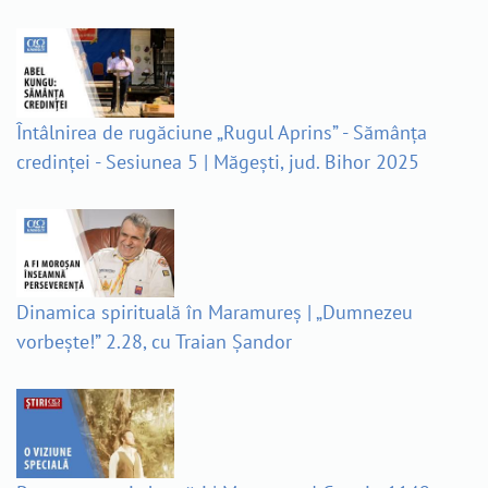
Întâlnirea de rugăciune „Rugul Aprins” - Sămânța
credinței - Sesiunea 5 | Măgești, jud. Bihor 2025
Dinamica spirituală în Maramureș | „Dumnezeu
vorbește!” 2.28, cu Traian Șandor