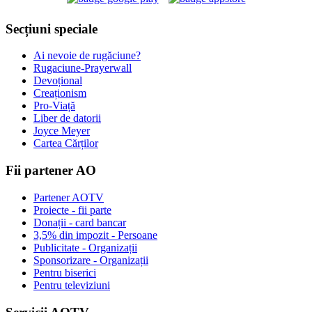
Secțiuni speciale
Ai nevoie de rugăciune?
Rugaciune-Prayerwall
Devoțional
Creaționism
Pro-Viață
Liber de datorii
Joyce Meyer
Cartea Cărților
Fii partener AO
Partener AOTV
Proiecte - fii parte
Donații - card bancar
3,5% din impozit - Persoane
Publicitate - Organizații
Sponsorizare - Organizații
Pentru biserici
Pentru televiziuni