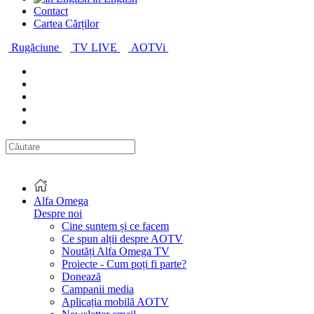
Contact
Cartea Cărților
Rugăciune
TV LIVE
AOTVi
Alfa Omega
Despre noi
Cine suntem și ce facem
Ce spun alții despre AOTV
Noutăți Alfa Omega TV
Proiecte - Cum poți fi parte?
Donează
Campanii media
Aplicația mobilă AOTV