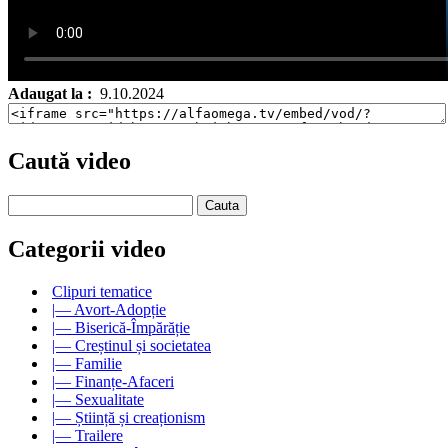
Adaugat la :
9.10.2024
Caută video
Categorii video
Clipuri tematice
|— Avort-Adopție
|— Biserică-Împărăție
|— Creștinul și societatea
|— Familie
|— Finanțe-Afaceri
|— Sexualitate
|— Știință și creaționism
|— Trailere