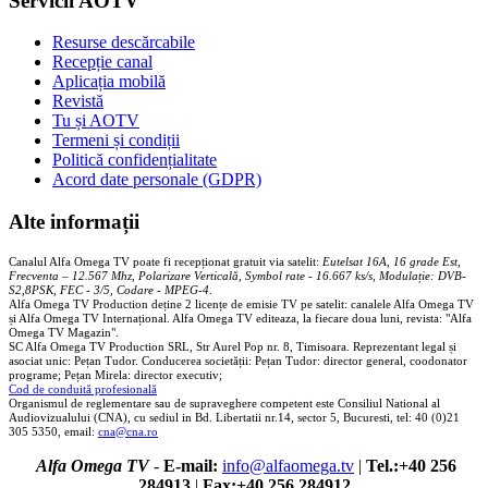
Servicii AOTV
Resurse descărcabile
Recepție canal
Aplicația mobilă
Revistă
Tu și AOTV
Termeni și condiții
Politică confidențialitate
Acord date personale (GDPR)
Alte informații
Canalul Alfa Omega TV poate fi recepționat gratuit via satelit:
Eutelsat 16A, 16 grade Est,
Frecventa – 12.567 Mhz, Polarizare
Vertica
lă, Symbol rate - 16.667 ks/s, Modulație: DVB-
S2,8PSK, FEC - 3/5, Codare - MPEG-4
.
Alfa Omega TV Production deține 2 licențe de emisie TV pe satelit: canalele Alfa Omega TV
și Alfa Omega TV Internațional. Alfa Omega TV editeaza, la fiecare doua luni, revista: "Alfa
Omega TV Magazin".
SC Alfa Omega TV Production SRL, Str Aurel Pop nr. 8, Timisoara. Reprezentant legal și
asociat unic: Pețan Tudor. Conducerea societății: Pețan Tudor: director general, coodonator
programe; Pețan Mirela: director executiv;
Cod de conduită profesională
Organismul de reglementare sau de supraveghere competent este Consiliul National al
Audiovizualului (CNA), cu sediul in Bd. Libertatii nr.14, sector 5, Bucuresti, tel: 40 (0)21
305 5350, email:
cna@cna.ro
Alfa Omega TV
-
E-mail:
info@alfaomega.tv
|
Tel.:+40 256
284913
|
Fax:+40 256 284912