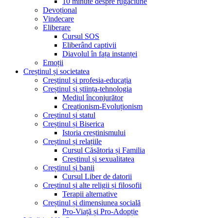
10 minute despre rugăciune
Devoțional
Vindecare
Eliberare
Cursul SOS
Eliberând captivii
Diavolul în fața instanței
Emoții
Creștinul și societatea
Creștinul și profesia-educația
Creștinul și știința-tehnologia
Mediul înconjurător
Creaționism-Evoluționism
Creștinul și statul
Creștinul și Biserica
Istoria creștinismului
Creștinul și relațiile
Cursul Căsătoria și Familia
Creștinul și sexualitatea
Creștinul și banii
Cursul Liber de datorii
Creștinul și alte religii și filosofii
Terapii alternative
Creștinul și dimensiunea socială
Pro-Viață și Pro-Adopție