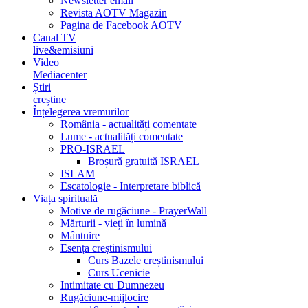
Newsletter email
Revista AOTV Magazin
Pagina de Facebook AOTV
Canal TV
live&emisiuni
Video
Mediacenter
Știri
creștine
Înțelegerea vremurilor
România - actualități comentate
Lume - actualități comentate
PRO-ISRAEL
Broșură gratuită ISRAEL
ISLAM
Escatologie - Interpretare biblică
Viața spirituală
Motive de rugăciune - PrayerWall
Mărturii - vieți în lumină
Mântuire
Esența creștinismului
Curs Bazele creștinismului
Curs Ucenicie
Intimitate cu Dumnezeu
Rugăciune-mijlocire