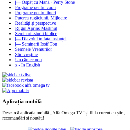
|— Ospăț cu Mană - Perry Stone
Programe pentru copii
Programe pentru tineri
Puterea rugăciunii, Mijlocire
Realități și perspective
Rugul Aprins-Măslinul
Seminarii-studii biblice
|— Diavolul în fața instanței
|— Seminarii Iosif Țon
Semnele Vremurilor
Știri creștine
Un cântec nou
x - In English
Aplicația mobilă
Descarcă aplicația mobilă „Alfa Omega TV” și fii la curent cu știri,
recomandări și noutăți!