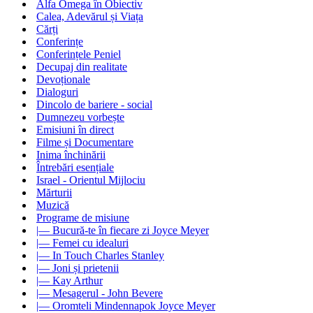
Alfa Omega în Obiectiv
Calea, Adevărul și Viața
Cărți
Conferințe
Conferințele Peniel
Decupaj din realitate
Devoționale
Dialoguri
Dincolo de bariere - social
Dumnezeu vorbește
Emisiuni în direct
Filme și Documentare
Inima închinării
Întrebări esențiale
Israel - Orientul Mijlociu
Mărturii
Muzică
Programe de misiune
|— Bucură-te în fiecare zi Joyce Meyer
|— Femei cu idealuri
|— In Touch Charles Stanley
|— Joni și prietenii
|— Kay Arthur
|— Mesagerul - John Bevere
|— Oromteli Mindennapok Joyce Meyer