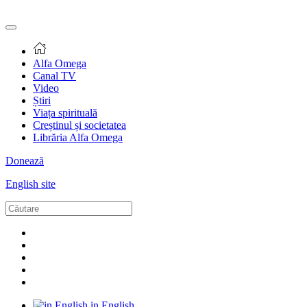
Alfa Omega
Canal TV
Video
Știri
Viața spirituală
Creștinul și societatea
Librăria Alfa Omega
Donează
English site
in English