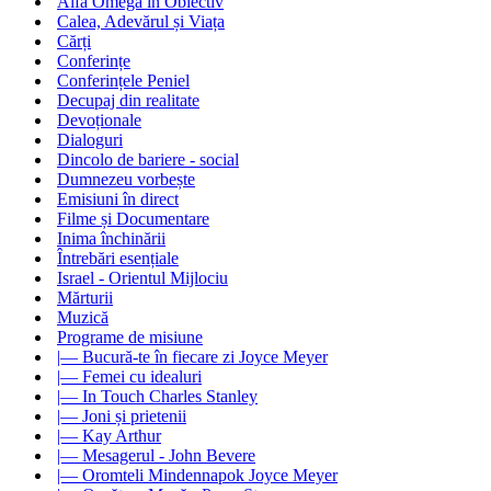
Alfa Omega în Obiectiv
Calea, Adevărul și Viața
Cărți
Conferințe
Conferințele Peniel
Decupaj din realitate
Devoționale
Dialoguri
Dincolo de bariere - social
Dumnezeu vorbește
Emisiuni în direct
Filme și Documentare
Inima închinării
Întrebări esențiale
Israel - Orientul Mijlociu
Mărturii
Muzică
Programe de misiune
|— Bucură-te în fiecare zi Joyce Meyer
|— Femei cu idealuri
|— In Touch Charles Stanley
|— Joni și prietenii
|— Kay Arthur
|— Mesagerul - John Bevere
|— Oromteli Mindennapok Joyce Meyer