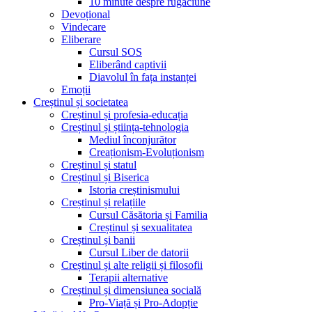
10 minute despre rugăciune
Devoțional
Vindecare
Eliberare
Cursul SOS
Eliberând captivii
Diavolul în fața instanței
Emoții
Creștinul și societatea
Creștinul și profesia-educația
Creștinul și știința-tehnologia
Mediul înconjurător
Creaționism-Evoluționism
Creștinul și statul
Creștinul și Biserica
Istoria creștinismului
Creștinul și relațiile
Cursul Căsătoria și Familia
Creștinul și sexualitatea
Creștinul și banii
Cursul Liber de datorii
Creștinul și alte religii și filosofii
Terapii alternative
Creștinul și dimensiunea socială
Pro-Viață și Pro-Adopție