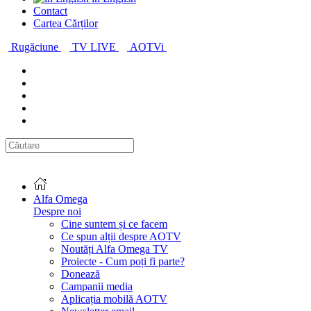
Contact
Cartea Cărților
Rugăciune
TV LIVE
AOTVi
Alfa Omega
Despre noi
Cine suntem și ce facem
Ce spun alții despre AOTV
Noutăți Alfa Omega TV
Proiecte - Cum poți fi parte?
Donează
Campanii media
Aplicația mobilă AOTV