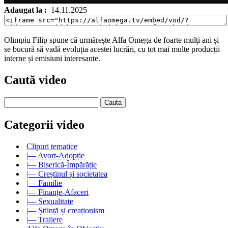
Adaugat la :
14.11.2025
Olimpiu Filip spune că urmărește Alfa Omega de foarte mulți ani și
se bucură să vadă evoluția acestei lucrări, cu tot mai multe producții
interne și emisiuni interesante.
Caută video
Categorii video
Clipuri tematice
|— Avort-Adopție
|— Biserică-Împărăție
|— Creștinul și societatea
|— Familie
|— Finanțe-Afaceri
|— Sexualitate
|— Știință și creaționism
|— Trailere