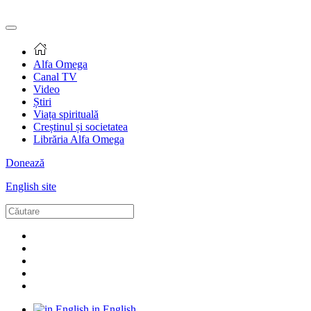
Alfa Omega
Canal TV
Video
Știri
Viața spirituală
Creștinul și societatea
Librăria Alfa Omega
Donează
English site
in English