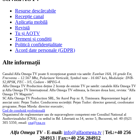
Resurse descărcabile
Recepție canal
Aplicația mobilă
Revistă
Tu și AOTV
Termeni și condiții
Politică confidențialitate
Acord date personale (GDPR)
Alte informații
Canalul Alfa Omega TV poate fi recepționat gratuit via satelit:
Eutelsat 16A, 16 grade Est,
Frecventa – 12.567 Mhz, Polarizare
Vertica
lă, Symbol rate - 16.667 ks/s, Modulație: DVB-
S2,8PSK, FEC - 3/5, Codare - MPEG-4
.
Alfa Omega TV Production deține 2 licențe de emisie TV pe satelit: canalele Alfa Omega TV
și Alfa Omega TV Internațional. Alfa Omega TV editeaza, la fiecare doua luni, revista: "Alfa
Omega TV Magazin".
SC Alfa Omega TV Production SRL, Str Aurel Pop nr. 8, Timisoara. Reprezentant legal și
asociat unic: Pețan Tudor. Conducerea societății: Pețan Tudor: director general, coodonator
programe; Pețan Mirela: director executiv;
Cod de conduită profesională
Organismul de reglementare sau de supraveghere competent este Consiliul National al
Audiovizualului (CNA), cu sediul in Bd. Libertatii nr.14, sector 5, Bucuresti, tel: 40 (0)21
305 5350, email:
cna@cna.ro
Alfa Omega TV
-
E-mail:
info@alfaomega.tv
|
Tel.:+40 256
284913
|
Fax:+40 256 284912