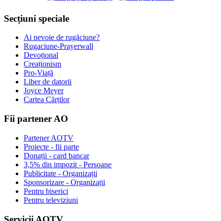
Secțiuni speciale
Ai nevoie de rugăciune?
Rugaciune-Prayerwall
Devoțional
Creaționism
Pro-Viață
Liber de datorii
Joyce Meyer
Cartea Cărților
Fii partener AO
Partener AOTV
Proiecte - fii parte
Donații - card bancar
3,5% din impozit - Persoane
Publicitate - Organizații
Sponsorizare - Organizații
Pentru biserici
Pentru televiziuni
Servicii AOTV