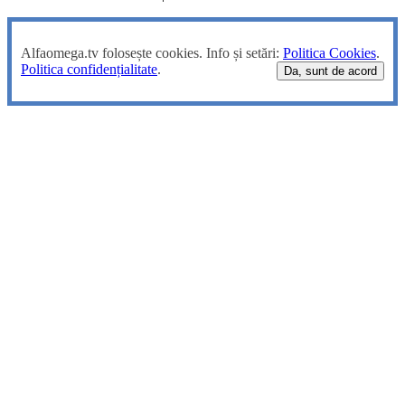
Alfaomega.tv folosește cookies. Info și setări:
Politica Cookies
.
Politica confidențialitate
.
Da, sunt de acord