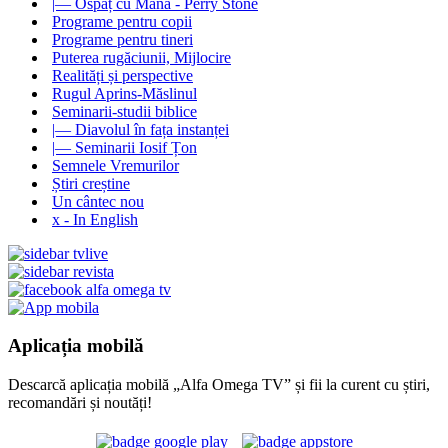
|— Ospăț cu Mană - Perry Stone
Programe pentru copii
Programe pentru tineri
Puterea rugăciunii, Mijlocire
Realități și perspective
Rugul Aprins-Măslinul
Seminarii-studii biblice
|— Diavolul în fața instanței
|— Seminarii Iosif Țon
Semnele Vremurilor
Știri creștine
Un cântec nou
x - In English
Aplicația mobilă
Descarcă aplicația mobilă „Alfa Omega TV” și fii la curent cu știri,
recomandări și noutăți!