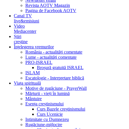
Newsletter email
Revista AOTV Magazin
Pagina de Facebook AOTV
Canal TV
live&emisiuni
Video
Mediacenter
Știri
creștine
Înțelegerea vremurilor
România - actualități comentate
Lume - actualități comentate
PRO-ISRAEL
Broșură gratuită ISRAEL
ISLAM
Escatologie - Interpretare biblică
Viața spirituală
Motive de rugăciune - PrayerWall
Mărturii - vieți în lumină
Mântuire
Esența creștinismului
Curs Bazele creștinismului
Curs Ucenicie
Intimitate cu Dumnezeu
Rugăciune-mijlocire